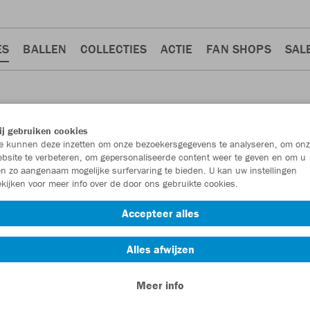
ES
BALLEN
COLLECTIES
ACTIE
FAN SHOPS
SAL
j gebruiken cookies
 kunnen deze inzetten om onze bezoekersgegevens te analyseren, om onz
NEN
bsite te verbeteren, om gepersonaliseerde content weer te geven en om u
n zo aangenaam mogelijke surfervaring te bieden. U kan uw instellingen
kijken voor meer info over de door ons gebruikte cookies.
Accepteer alles
Alles afwijzen
Meer info