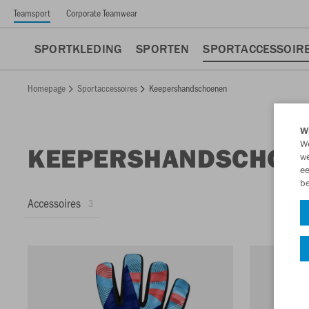
Teamsport
Corporate Teamwear
SPORTKLEDING
SPORTEN
SPORTACCESSOIR
Homepage
Sportaccessoires
Keepershandschoenen
Wi
We
KEEPERSHANDSCHOE
we
ee
be
Accessoires
3