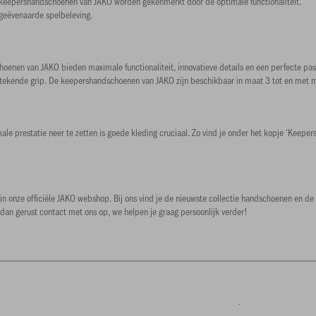
e keepershandschoenen van JAKO worden gekenmerkt door de optimale functionaliteit.
geëvenaarde spelbeleving.
oenen van JAKO bieden maximale functionaliteit, innovatieve details en een perfecte pas
stekende grip. De keepershandschoenen van JAKO zijn beschikbaar in maat 3 tot en met 
 prestatie neer te zetten is goede kleding cruciaal. Zo vind je onder het kopje ‘Keepers
in onze officiële JAKO webshop. Bij ons vind je de nieuwste collectie handschoenen en de
dan gerust contact met ons op, we helpen je graag persoonlijk verder!