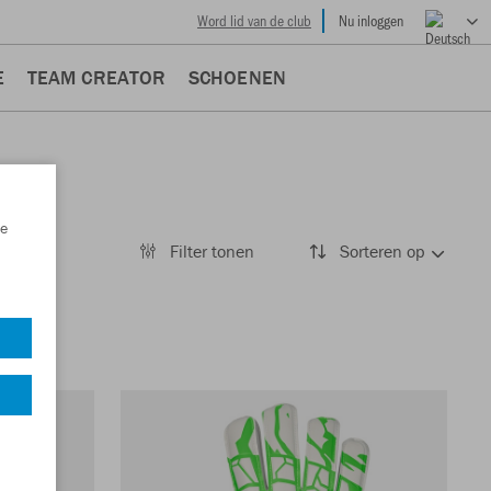
Word lid van de club
Nu inloggen
E
TEAM CREATOR
SCHOENEN
e
Filter tonen
Sorteren op