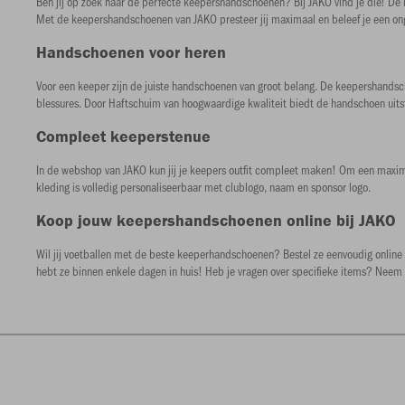
Ben jij op zoek naar de perfecte keepershandschoenen? Bij JAKO vind je die! D
Met de keepershandschoenen van JAKO presteer jij maximaal en beleef je een on
Handschoenen voor heren
Voor een keeper zijn de juiste handschoenen van groot belang. De keepershandsch
blessures. Door Haftschuim van hoogwaardige kwaliteit biedt de handschoen uit
Compleet keeperstenue
In de webshop van JAKO kun jij je keepers outfit compleet maken! Om een maximale
kleding is volledig personaliseerbaar met clublogo, naam en sponsor logo.
Koop jouw keepershandschoenen online bij JAKO
Wil jij voetballen met de beste keeperhandschoenen? Bestel ze eenvoudig online 
hebt ze binnen enkele dagen in huis! Heb je vragen over specifieke items? Neem 