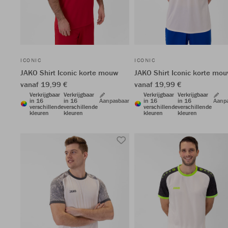
ICONIC
ICONIC
JAKO Shirt Iconic korte mouw
JAKO Shirt Iconic korte mo
vanaf 19,99 €
vanaf 19,99 €
Verkrijgbaar
Verkrijgbaar
Verkrijgbaar
Verkrijgbaar
in 16
in 16
Aanpasbaar
in 16
in 16
Aanp
verschillende
verschillende
verschillende
verschillende
kleuren
kleuren
kleuren
kleuren