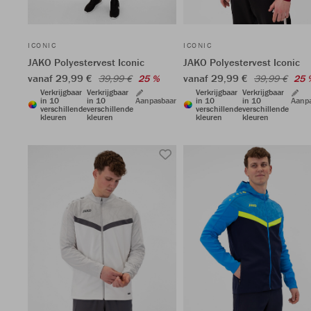
ICONIC
ICONIC
JAKO Polyestervest Iconic
JAKO Polyestervest Iconic
vanaf 29,99 €
vanaf 29,99 €
39,99 €
25 %
39,99 €
25 
Verkrijgbaar
Verkrijgbaar
Verkrijgbaar
Verkrijgbaar
in 10
in 10
Aanpasbaar
in 10
in 10
Aanp
verschillende
verschillende
verschillende
verschillende
kleuren
kleuren
kleuren
kleuren