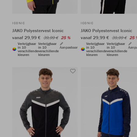
ICONIC
ICONIC
JAKO Polyestervest Iconic
JAKO Polyestervest Iconic
vanaf 29,99 €
vanaf 29,99 €
39,99 €
25 %
39,99 €
25 
Verkrijgbaar
Verkrijgbaar
Verkrijgbaar
Verkrijgbaar
in 10
in 10
Aanpasbaar
in 10
in 10
Aanp
verschillende
verschillende
verschillende
verschillende
kleuren
kleuren
kleuren
kleuren