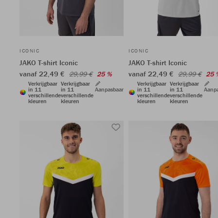
ICONIC
ICONIC
JAKO T-shirt Iconic
JAKO T-shirt Iconic
vanaf 22,49 €
vanaf 22,49 €
29,99 €
25 %
29,99 €
25 
Verkrijgbaar
Verkrijgbaar
Verkrijgbaar
Verkrijgbaar
in 11
in 11
Aanpasbaar
in 11
in 11
Aanp
verschillende
verschillende
verschillende
verschillende
kleuren
kleuren
kleuren
kleuren