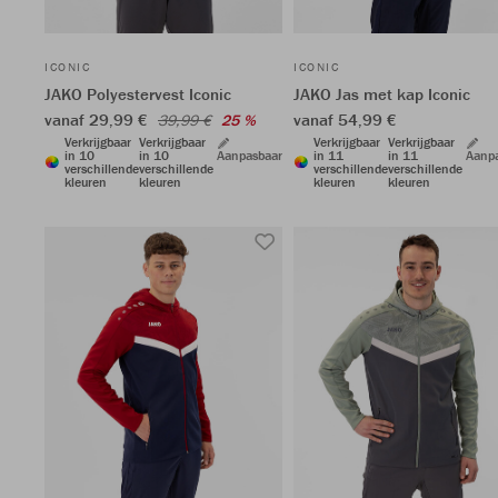
ICONIC
ICONIC
JAKO Polyestervest Iconic
JAKO Jas met kap Iconic
vanaf 29,99 €
vanaf 54,99 €
39,99 €
25 %
Verkrijgbaar
Verkrijgbaar
Verkrijgbaar
Verkrijgbaar
in 10
in 10
Aanpasbaar
in 11
in 11
Aanp
verschillende
verschillende
verschillende
verschillende
kleuren
kleuren
kleuren
kleuren