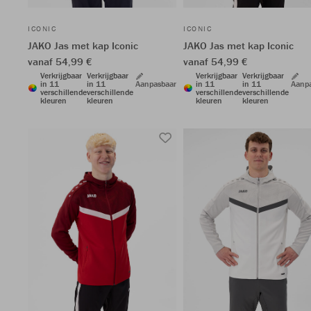
ICONIC
ICONIC
JAKO Jas met kap Iconic
JAKO Jas met kap Iconic
vanaf 54,99 €
vanaf 54,99 €
Verkrijgbaar
Verkrijgbaar
Verkrijgbaar
Verkrijgbaar
in 11
in 11
Aanpasbaar
in 11
in 11
Aanp
verschillende
verschillende
verschillende
verschillende
kleuren
kleuren
kleuren
kleuren