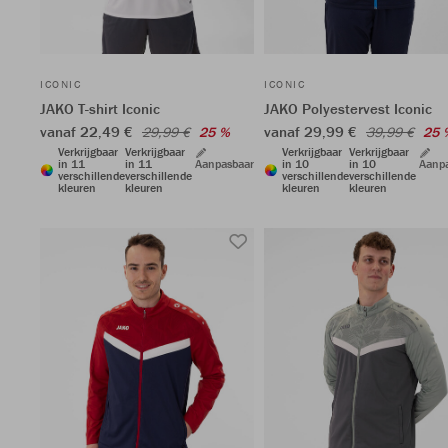
ICONIC
ICONIC
JAKO T-shirt Iconic
JAKO Polyestervest Iconic
vanaf 22,49 €
vanaf 29,99 €
29,99 €
25 %
39,99 €
25 
Verkrijgbaar
Verkrijgbaar
Verkrijgbaar
Verkrijgbaar
in 11
in 11
Aanpasbaar
in 10
in 10
Aanp
verschillende
verschillende
verschillende
verschillende
kleuren
kleuren
kleuren
kleuren