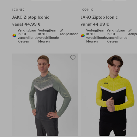
ICONIC
ICONIC
JAKO Ziptop Iconic
JAKO Ziptop Iconic
vanaf 44,99 €
vanaf 44,99 €
Verkrijgbaar
Verkrijgbaar
Verkrijgbaar
Verkrijgbaar
in 10
in 10
Aanpasbaar
in 10
in 10
Aanp
verschillende
verschillende
verschillende
verschillende
kleuren
kleuren
kleuren
kleuren