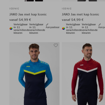
ICONIC
ICONIC
JAKO Jas met kap Iconic
JAKO Jas met kap Iconic
vanaf 54,99 €
vanaf 54,99 €
Verkrijgbaar
Verkrijgbaar
Verkrijgbaar
Verkrijgbaar
in 11
in 11
Aanpasbaar
in 11
in 11
Aanp
verschillende
verschillende
verschillende
verschillende
kleuren
kleuren
kleuren
kleuren