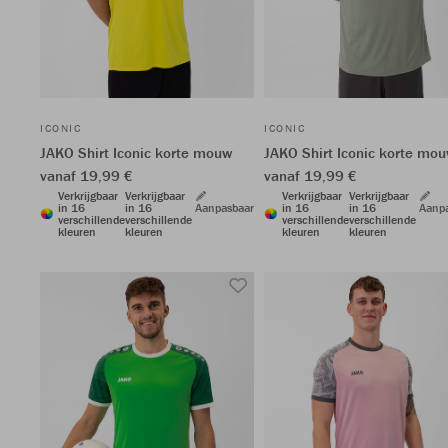
ICONIC
ICONIC
JAKO Shirt Iconic korte mouw
JAKO Shirt Iconic korte mo
vanaf 19,99 €
vanaf 19,99 €
Verkrijgbaar
Verkrijgbaar
Verkrijgbaar
Verkrijgbaar
in 16
in 16
Aanpasbaar
in 16
in 16
Aanp
verschillende
verschillende
verschillende
verschillende
kleuren
kleuren
kleuren
kleuren