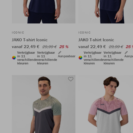
ICONIC
ICONIC
JAKO T-shirt Iconic
JAKO T-shirt Iconic
vanaf 22,49 €
vanaf 22,49 €
29,99 €
25 %
29,99 €
25 
Verkrijgbaar
Verkrijgbaar
Verkrijgbaar
Verkrijgbaar
in 11
in 11
Aanpasbaar
in 11
in 11
Aanp
verschillende
verschillende
verschillende
verschillende
kleuren
kleuren
kleuren
kleuren