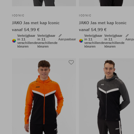
ICONIC
ICONIC
JAKO Jas met kap Iconic
JAKO Jas met kap Iconic
vanaf 54,99 €
vanaf 54,99 €
Verkrijgbaar
Verkrijgbaar
Verkrijgbaar
Verkrijgbaar
in 11
in 11
Aanpasbaar
in 11
in 11
Aanp
verschillende
verschillende
verschillende
verschillende
kleuren
kleuren
kleuren
kleuren