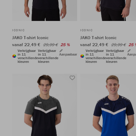
ICONIC
ICONIC
JAKO T-shirt Iconic
JAKO T-shirt Iconic
vanaf 22,49 €
vanaf 22,49 €
29,99 €
25 %
29,99 €
25 
Verkrijgbaar
Verkrijgbaar
Verkrijgbaar
Verkrijgbaar
in 11
in 11
Aanpasbaar
in 11
in 11
Aanp
verschillende
verschillende
verschillende
verschillende
kleuren
kleuren
kleuren
kleuren