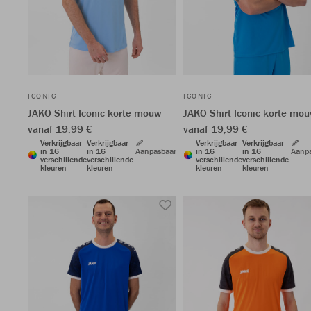
ICONIC
ICONIC
JAKO Shirt Iconic korte mouw
JAKO Shirt Iconic korte mo
vanaf 19,99 €
vanaf 19,99 €
Verkrijgbaar
Verkrijgbaar
Verkrijgbaar
Verkrijgbaar
in 16
in 16
Aanpasbaar
in 16
in 16
Aanp
verschillende
verschillende
verschillende
verschillende
kleuren
kleuren
kleuren
kleuren