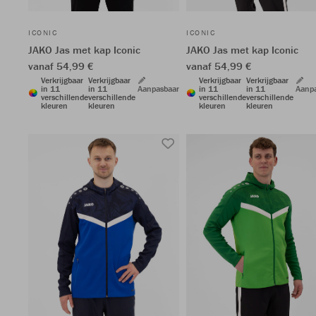
ICONIC
ICONIC
JAKO Jas met kap Iconic
JAKO Jas met kap Iconic
vanaf 54,99 €
vanaf 54,99 €
Verkrijgbaar
Verkrijgbaar
Verkrijgbaar
Verkrijgbaar
in 11
in 11
Aanpasbaar
in 11
in 11
Aanp
verschillende
verschillende
verschillende
verschillende
kleuren
kleuren
kleuren
kleuren