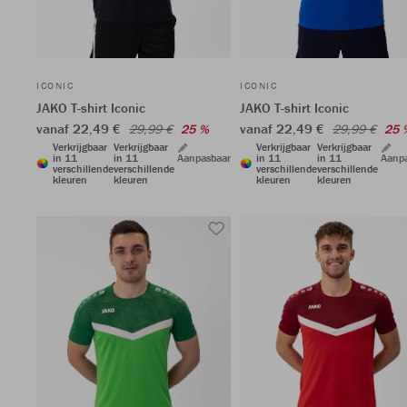
ICONIC
ICONIC
JAKO T-shirt Iconic
JAKO T-shirt Iconic
vanaf 22,49 €
vanaf 22,49 €
29,99 €
25 %
29,99 €
25 
Verkrijgbaar
Verkrijgbaar
Verkrijgbaar
Verkrijgbaar
in 11
in 11
Aanpasbaar
in 11
in 11
Aanp
verschillende
verschillende
verschillende
verschillende
kleuren
kleuren
kleuren
kleuren