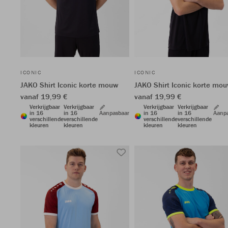
ICONIC
ICONIC
JAKO Shirt Iconic korte mouw
JAKO Shirt Iconic korte mo
vanaf 19,99 €
vanaf 19,99 €
Verkrijgbaar
Verkrijgbaar
Verkrijgbaar
Verkrijgbaar
in 16
in 16
Aanpasbaar
in 16
in 16
Aanp
verschillende
verschillende
verschillende
verschillende
kleuren
kleuren
kleuren
kleuren