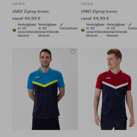
ICONIC
ICONIC
JAKO Ziptop Iconic
JAKO Ziptop Iconic
vanaf 44,99 €
vanaf 44,99 €
Verkrijgbaar
Verkrijgbaar
Verkrijgbaar
Verkrijgbaar
in 10
in 10
Aanpasbaar
in 10
in 10
Aanp
verschillende
verschillende
verschillende
verschillende
kleuren
kleuren
kleuren
kleuren