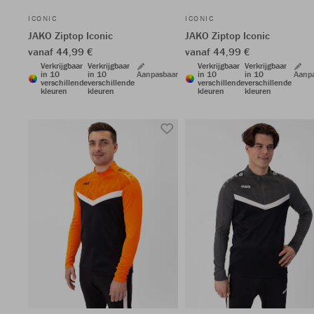
ICONIC
ICONIC
JAKO Ziptop Iconic
JAKO Ziptop Iconic
vanaf 44,99 €
vanaf 44,99 €
Verkrijgbaar
Verkrijgbaar
Verkrijgbaar
Verkrijgbaar
in 10
in 10
Aanpasbaar
in 10
in 10
Aanp
verschillende
verschillende
verschillende
verschillende
kleuren
kleuren
kleuren
kleuren