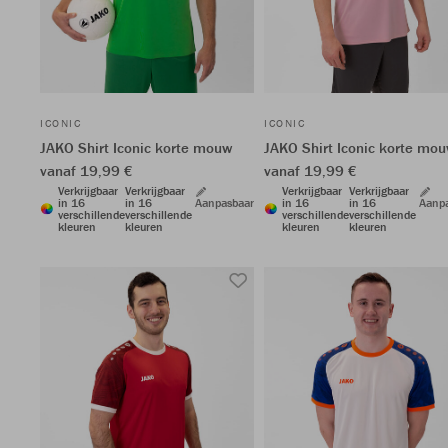
ICONIC
ICONIC
JAKO Shirt Iconic korte mouw
JAKO Shirt Iconic korte mo
vanaf 19,99 €
vanaf 19,99 €
Verkrijgbaar
Verkrijgbaar
Verkrijgbaar
Verkrijgbaar
in 16
in 16
Aanpasbaar
in 16
in 16
Aanp
verschillende
verschillende
verschillende
verschillende
kleuren
kleuren
kleuren
kleuren