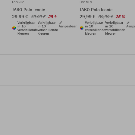
ICONIC
ICONIC
JAKO Polo Iconic
JAKO Polo Iconic
29,99 €
29,99 €
39,99 €
25 %
39,99 €
25 %
Verkrijgbaar
Verkrijgbaar
Verkrijgbaar
Verkrijgbaar
in 10
in 10
Aanpasbaar
in 10
in 10
Aanp
verschillende
verschillende
verschillende
verschillende
kleuren
kleuren
kleuren
kleuren