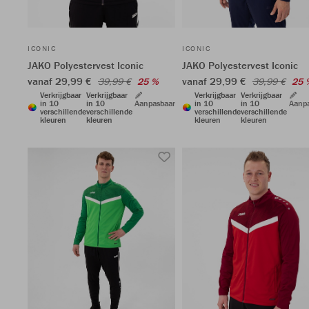
ICONIC
ICONIC
JAKO Polyestervest Iconic
JAKO Polyestervest Iconic
vanaf 29,99 €
vanaf 29,99 €
39,99 €
25 %
39,99 €
25 
Verkrijgbaar
Verkrijgbaar
Verkrijgbaar
Verkrijgbaar
in 10
in 10
Aanpasbaar
in 10
in 10
Aanp
verschillende
verschillende
verschillende
verschillende
kleuren
kleuren
kleuren
kleuren