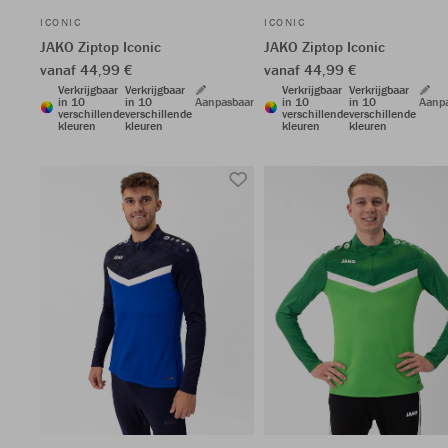
ICONIC
ICONIC
JAKO Ziptop Iconic
JAKO Ziptop Iconic
vanaf 44,99 €
vanaf 44,99 €
Verkrijgbaar
Verkrijgbaar
Verkrijgbaar
Verkrijgbaar
in 10
in 10
Aanpasbaar
in 10
in 10
Aanp
verschillende
verschillende
verschillende
verschillende
kleuren
kleuren
kleuren
kleuren