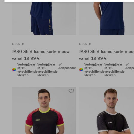
ICONIC
ICONIC
JAKO Shirt Iconic korte mouw
JAKO Shirt Iconic korte mo
vanaf 19,99 €
vanaf 19,99 €
Verkrijgbaar
Verkrijgbaar
Verkrijgbaar
Verkrijgbaar
in 16
in 16
Aanpasbaar
in 16
in 16
Aanp
verschillende
verschillende
verschillende
verschillende
kleuren
kleuren
kleuren
kleuren