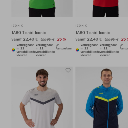
ICONIC
ICONIC
JAKO T-shirt Iconic
JAKO T-shirt Iconic
vanaf 22,49 €
vanaf 22,49 €
29,99 €
25 %
29,99 €
25 
Verkrijgbaar
Verkrijgbaar
Verkrijgbaar
Verkrijgbaar
in 11
in 11
Aanpasbaar
in 11
in 11
Aanp
verschillende
verschillende
verschillende
verschillende
kleuren
kleuren
kleuren
kleuren