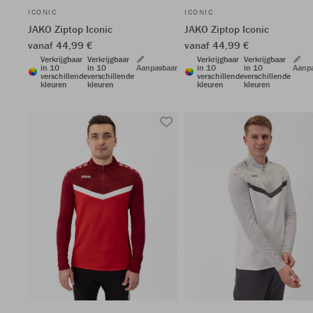
ICONIC
ICONIC
JAKO Ziptop Iconic
JAKO Ziptop Iconic
vanaf 44,99 €
vanaf 44,99 €
Verkrijgbaar
Verkrijgbaar
Verkrijgbaar
Verkrijgbaar
in 10
in 10
Aanpasbaar
in 10
in 10
Aanp
verschillende
verschillende
verschillende
verschillende
kleuren
kleuren
kleuren
kleuren