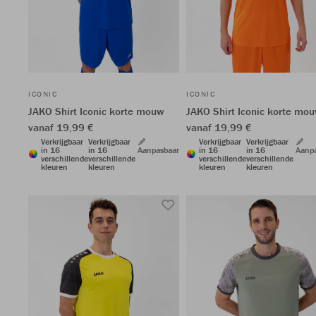
ICONIC
ICONIC
JAKO Shirt Iconic korte mouw
JAKO Shirt Iconic korte mo
vanaf 19,99 €
vanaf 19,99 €
Verkrijgbaar
Verkrijgbaar
Verkrijgbaar
Verkrijgbaar
in 16
in 16
Aanpasbaar
in 16
in 16
Aanp
verschillende
verschillende
verschillende
verschillende
kleuren
kleuren
kleuren
kleuren