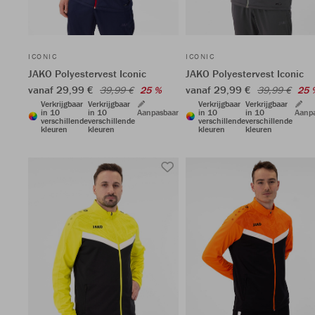
ICONIC
ICONIC
JAKO Polyestervest Iconic
JAKO Polyestervest Iconic
vanaf 29,99 €
vanaf 29,99 €
39,99 €
25 %
39,99 €
25 
Verkrijgbaar
Verkrijgbaar
Verkrijgbaar
Verkrijgbaar
in 10
in 10
Aanpasbaar
in 10
in 10
Aanp
verschillende
verschillende
verschillende
verschillende
kleuren
kleuren
kleuren
kleuren