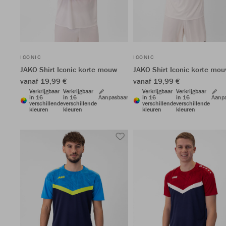
ICONIC
ICONIC
JAKO Shirt Iconic korte mouw
JAKO Shirt Iconic korte mo
vanaf 19,99 €
vanaf 19,99 €
Verkrijgbaar
Verkrijgbaar
Verkrijgbaar
Verkrijgbaar
in 16
in 16
Aanpasbaar
in 16
in 16
Aanp
verschillende
verschillende
verschillende
verschillende
kleuren
kleuren
kleuren
kleuren