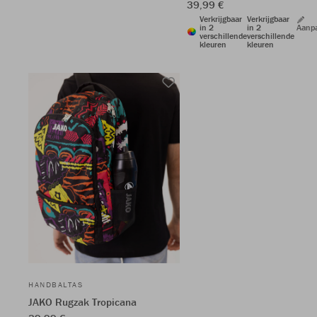
39,99 €
Verkrijgbaar
Verkrijgbaar
in 2
in 2
Aanp
verschillende
verschillende
kleuren
kleuren
HANDBALTAS
JAKO Rugzak Tropicana