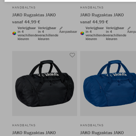
HANDBALTAS
HANDBALTAS
JAKO Rugzaktas JAKO
JAKO Rugzaktas JAKO
vanaf 44,99 €
vanaf 44,99 €
Verkrijgbaar
Verkrijgbaar
Verkrijgbaar
Verkrijgbaar
in 4
in 4
Aanpasbaar
in 4
in 4
Aanp
verschillende
verschillende
verschillende
verschillende
kleuren
kleuren
kleuren
kleuren
HANDBALTAS
HANDBALTAS
JAKO Rugzaktas JAKO
JAKO Rugzaktas JAKO