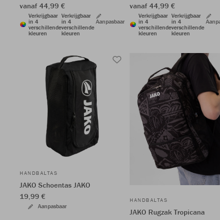
vanaf 44,99 €
vanaf 44,99 €
Verkrijgbaar
Verkrijgbaar
Verkrijgbaar
Verkrijgbaar
in 4
in 4
Aanpasbaar
in 4
in 4
Aanp
verschillende
verschillende
verschillende
verschillende
kleuren
kleuren
kleuren
kleuren
HANDBALTAS
JAKO Schoentas JAKO
19,99 €
HANDBALTAS
Aanpasbaar
JAKO Rugzak Tropicana