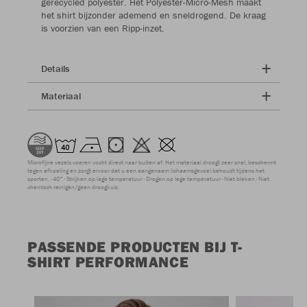
gerecycled polyester. Het Polyester-Micro-Mesh maakt
het shirt bijzonder ademend en sneldrogend. De kraag
is voorzien van een Ripp-inzet.
Details
Materiaal
Microfijne vezels voeren vocht direct naar buiten af. Het materiaal droogt zeer snel, beschermt
tegen afkoeling en zorgt ervoor dat u een aangenaam lichaamsgevoel behoudt tijdens het
sporten.
40°
Strijken op lage temperatuur
Drogen op lage temperatuur
Niet bleken
Niet
chemisch reinigen/geen droogkuis
PASSENDE PRODUCTEN BIJ T-
SHIRT PERFORMANCE