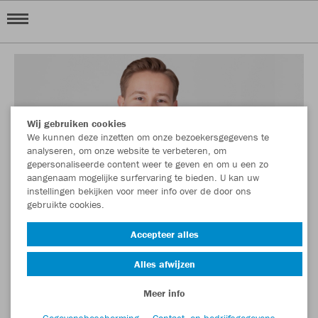
Wij gebruiken cookies
We kunnen deze inzetten om onze bezoekersgegevens te
analyseren, om onze website te verbeteren, om
gepersonaliseerde content weer te geven en om u een zo
aangenaam mogelijke surfervaring te bieden. U kan uw
instellingen bekijken voor meer info over de door ons
gebruikte cookies.
Accepteer alles
Alles afwijzen
Meer info
Gegevensbescherming
Contact- en bedrijfsgegevens