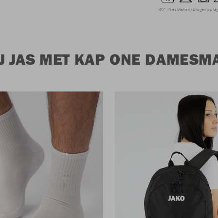
40°
Niet bleken
Drogen op la
J JAS MET KAP ONE DAMESM