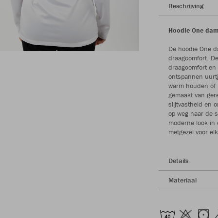
Beschrijving
Hoodie One dame
De hoodie One d
draagcomfort. De
draagcomfort en 
ontspannen uurtj
warm houden of k
gemaakt van gere
slijtvastheid en 
op weg naar de sp
moderne look in 
metgezel voor el
Details
Materiaal