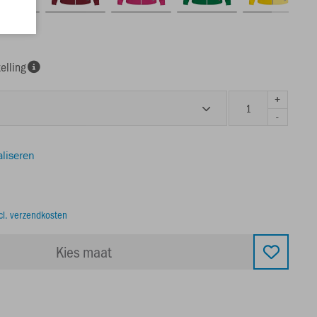
elling
+
-
aliseren
cl. verzendkosten
Kies maat