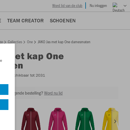
Word lid van de club
Nu inloggen
E
TEAM CREATOR
SCHOENEN
ge
Collecties
One
JAKO Jas met kap One damesmaten
s met kap One
e
aten
0D
- Beschikbaar tot 2031
 op je volgende bestelling?
Word nu lid