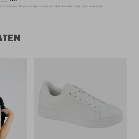
ge temperatuur
Strijken op lage temperatuur
Niet chemisch reinigen/geen droogkuis
ATEN