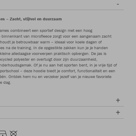
s – Zacht, stijlvol en duurzaam
ames combineert een sportief design met een hoog
 binnenkant van microfleece zorgt voor een aangenaam zacht
houdt je betrouwbaar warm – ideaal voor koele dagen of
es na de training. In de opgestikte zakken kun je je handen
leine alledaagse voorwerpen praktisch opbergen. De jas is
cycled polyester en overtuigt door zijn duurzaamheid,
onderhoudsgemak. Of je nu aan het sporten bent, in je vrije tijd of
ortschool – deze hoodie biedt je comfort, functionaliteit en een
één. Ontdek hem nu en verzeker jezelf van je nieuwe favoriete
ke dag.