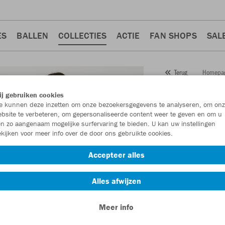
ES
BALLEN
COLLECTIES
ACTIE
FAN SHOPS
SAL
Homepa
Terug
JAKO
Ja
j gebruiken cookies
 kunnen deze inzetten om onze bezoekersgegevens te analyseren, om onz
damesm
bsite te verbeteren, om gepersonaliseerde content weer te geven en om u
n zo aangenaam mogelijke surfervaring te bieden. U kan uw instellingen
Artikelnummer:
680
kijken voor meer info over de door ons gebruikte cookies.
Accepteer alles
Zin in 30% korting
Alles afwijzen
Meer info