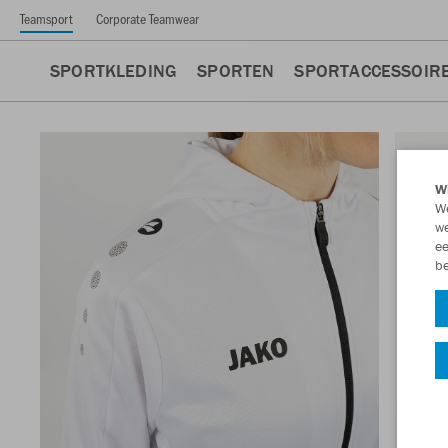
Teamsport
Corporate Teamwear
SPORTKLEDING
SPORTEN
SPORTACCESSOIR
Wi
We
we
ee
be