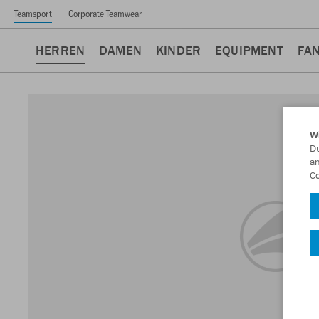
Teamsport
Corporate Teamwear
HERREN
DAMEN
KINDER
EQUIPMENT
FA
W
Du
an
Co