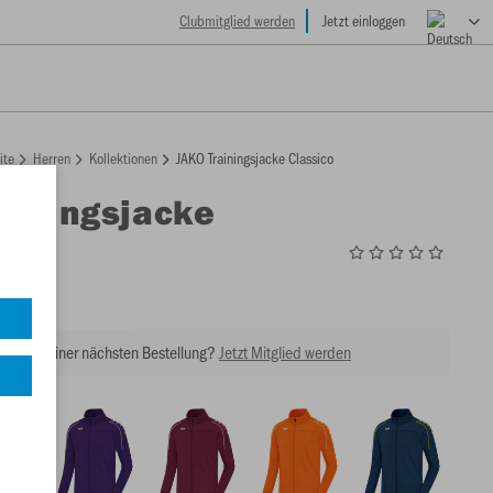
Clubmitglied werden
Jetzt einloggen
ite
Herren
Kollektionen
JAKO Trainingsjacke Classico
ainingsjacke
o
0
tt bei Deiner nächsten Bestellung?
Jetzt Mitglied werden