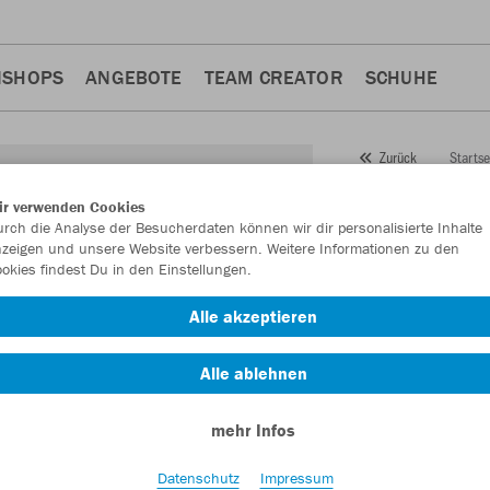
NSHOPS
ANGEBOTE
TEAM CREATOR
SCHUHE
Startse
Zurück
JAKO
Tr
ir verwenden Cookies
rch die Analyse der Besucherdaten können wir dir personalisierte Inhalte
Classic
zeigen und unsere Website verbessern. Weitere Informationen zu den
okies findest Du in den Einstellungen.
Artikelnummer:
875
Alle akzeptieren
Lust auf 30% Raba
Alle ablehnen
mehr Infos
Datenschutz
Impressum