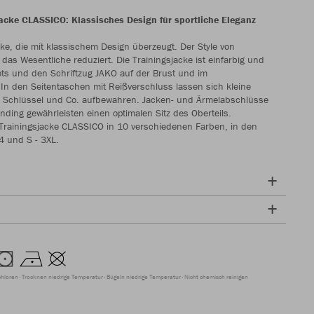
acke CLASSICO: Klassisches Design für sportliche Eleganz
cke, die mit klassischem Design überzeugt. Der Style von
das Wesentliche reduziert. Die Trainingsjacke ist einfarbig und
ots und den Schriftzug JAKO auf der Brust und im
 In den Seitentaschen mit Reißverschluss lassen sich kleine
 Schlüssel und Co. aufbewahren. Jacken- und Ärmelabschlüsse
inding gewährleisten einen optimalen Sitz des Oberteils.
ie Trainingsjacke CLASSICO in 10 verschiedenen Farben, in den
4 und S - 3XL.
chloren
Trocknen niedrige Temperatur
Bügeln niedrige Temperatur
Nicht chemisch reinigen