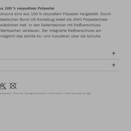
us 100 % recyceltem Polyester
Allround sind aus 100 % recyceltem Polyester hergestellt. Durch
 elastischen Bund mit Kordelzug bietet die JAKO Polyesterhose
usätzlichen Halt. In den Seitentaschen mit Reißverschluss
Wertsachen verstauen. Der integrierte Reißverschluss am
möglicht das leichte An- und Ausziehen über die Schuhe.
Temperatur
Trocknen niedrige Temperatur
Nicht chloren
Nicht chemisch reinigen