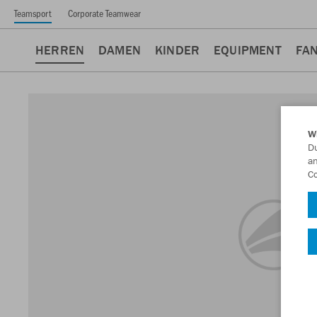
Teamsport
Corporate Teamwear
HERREN
DAMEN
KINDER
EQUIPMENT
FA
W
Du
an
Co