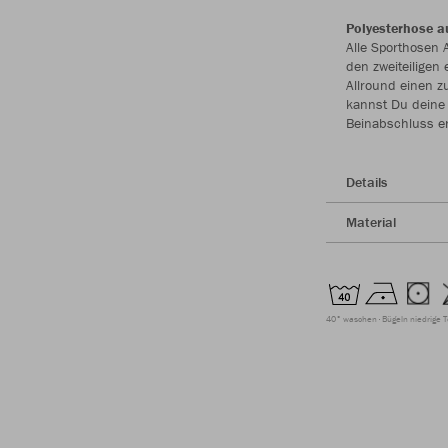
Polyesterhose a
Alle Sporthosen 
den zweiteiligen
Allround einen z
kannst Du deine 
Beinabschluss er
Details
Material
40° waschen
Bügeln niedrige 