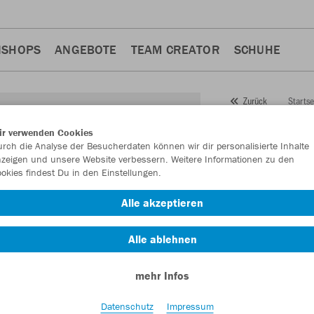
NSHOPS
ANGEBOTE
TEAM CREATOR
SCHUHE
Startse
Zurück
JAKO
Po
ir verwenden Cookies
rch die Analyse der Besucherdaten können wir dir personalisierte Inhalte
Allroun
zeigen und unsere Website verbessern. Weitere Informationen zu den
okies findest Du in den Einstellungen.
Artikelnummer:
928
Alle akzeptieren
Lust auf 30% Raba
Alle ablehnen
mehr Infos
Datenschutz
Impressum