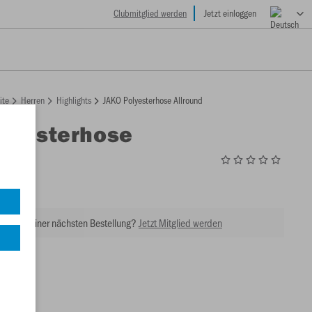
Clubmitglied werden
Jetzt einloggen
ite
Herren
Highlights
JAKO Polyesterhose Allround
lyesterhose
d
9
tt bei Deiner nächsten Bestellung?
Jetzt Mitglied werden