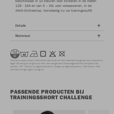
beschikbaar in 10 kleuren voor kinderen in de maten
128 - 164 en van S – XXL voor volwassenen, in de
JAKO-Onlineshop. Vervolledig nu uw trainingsoutfit.
Details
Materiaal
Microfijne vezels voeren vocht direct naar buiten af. Het materiaal droogt zeer snel, beschermt
tegen afkoeling en zorgt ervoor dat u een aangenaam lichaamsgevoel behoudt tijdens het
sporten.
40°
Strijken op lage temperatuur
Drogen op lage temperatuur
Niet bleken
Niet
chemisch reinigen/geen droogkuis
PASSENDE PRODUCTEN BIJ
TRAININGSSHORT CHALLENGE