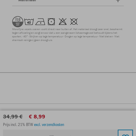
Microfijne vezels voeren vocht direct naar buiten af. Het materiaal droogt zeer snel, beschermt
tegen afkoeling en zorgt ervoor dat u een aangenaam lichaamsgevoel behoudt tijdens het
sporten.
40°
Strijken op lage temperatuur
Drogen op lage temperatuur
Niet bleken
Niet
chemisch reinigen/geen droogkuis
34,99 €
€ 8,99
Prijs incl. 21% BTW
excl. verzendkosten