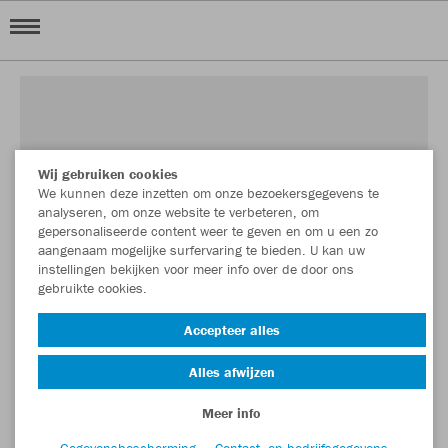
Wij gebruiken cookies
We kunnen deze inzetten om onze bezoekersgegevens te
analyseren, om onze website te verbeteren, om
gepersonaliseerde content weer te geven en om u een zo
aangenaam mogelijke surfervaring te bieden. U kan uw
instellingen bekijken voor meer info over de door ons
gebruikte cookies.
Accepteer alles
Alles afwijzen
Meer info
Gegevensbescherming
Contact- en bedrijfsgegevens