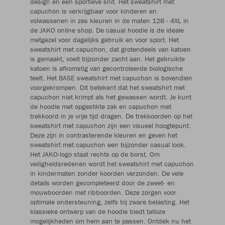
design en een sportieve snit. Het sweatshirt met
capuchon is verkrijgbaar voor kinderen en
volwassenen in zes kleuren in de maten 128 - 4XL in
de JAKO online shop. De casual hoodie is de ideale
metgezel voor dagelijks gebruik en voor sport. Het
sweatshirt met capuchon, dat grotendeels van katoen
is gemaakt, voelt bijzonder zacht aan. Het gebruikte
katoen is afkomstig van gecontroleerde biologische
teelt. Het BASE sweatshirt met capuchon is bovendien
voorgekrompen. Dit betekent dat het sweatshirt met
capuchon niet krimpt als het gewassen wordt. Je kunt
de hoodie met opgestikte zak en capuchon met
trekkoord in je vrije tijd dragen. De trekkoorden op het
sweatshirt met capuchon zijn een visueel hoogtepunt.
Deze zijn in contrasterende kleuren en geven het
sweatshirt met capuchon een bijzonder casual look.
Het JAKO-logo staat rechts op de borst. Om
veiligheidsredenen wordt het sweatshirt met capuchon
in kindermaten zonder koorden verzonden. De vele
details worden gecompleteerd door de zweet- en
mouwboorden met ribboorden. Deze zorgen voor
optimale ondersteuning, zelfs bij zware belasting. Het
klassieke ontwerp van de hoodie biedt talloze
mogelijkheden om hem aan te passen. Ontdek nu het