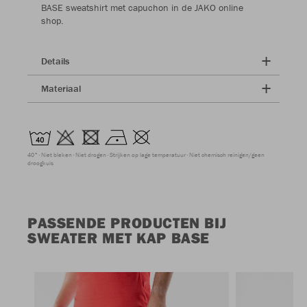
BASE sweatshirt met capuchon in de JAKO online
shop.
Details
Materiaal
40°
Niet bleken
Niet drogen
Strijken op lage temperatuur
Niet chemisch reinigen/geen
droogkuis
PASSENDE PRODUCTEN BIJ
SWEATER MET KAP BASE