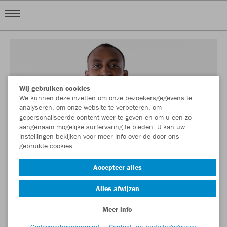
Wij gebruiken cookies
We kunnen deze inzetten om onze bezoekersgegevens te
analyseren, om onze website te verbeteren, om
gepersonaliseerde content weer te geven en om u een zo
aangenaam mogelijke surfervaring te bieden. U kan uw
instellingen bekijken voor meer info over de door ons
gebruikte cookies.
Accepteer alles
Alles afwijzen
Meer info
Gegevensbescherming
Contact- en bedrijfsgegevens