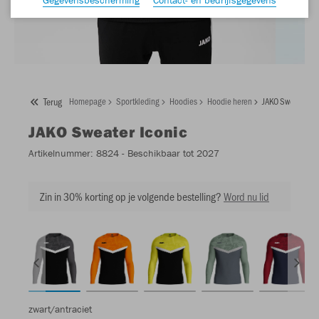
Terug
Homepage
Sportkleding
Hoodies
Hoodie heren
JAKO Sweater Ico
JAKO
Sweater Iconic
Artikelnummer:
8824
- Beschikbaar tot 2027
Zin in 30% korting op je volgende bestelling?
Word nu lid
zwart/antraciet