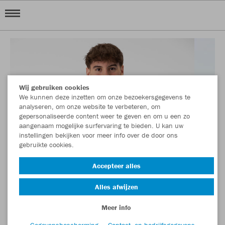
Wij gebruiken cookies
We kunnen deze inzetten om onze bezoekersgegevens te
analyseren, om onze website te verbeteren, om
gepersonaliseerde content weer te geven en om u een zo
aangenaam mogelijke surfervaring te bieden. U kan uw
instellingen bekijken voor meer info over de door ons
gebruikte cookies.
Accepteer alles
Alles afwijzen
Meer info
Gegevensbescherming
Contact- en bedrijfsgegevens