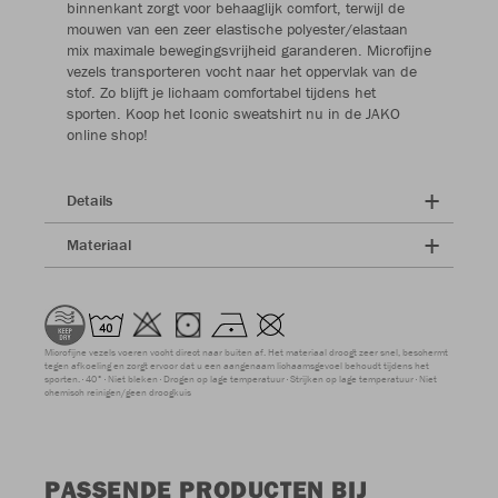
binnenkant zorgt voor behaaglijk comfort, terwijl de
mouwen van een zeer elastische polyester/elastaan
mix maximale bewegingsvrijheid garanderen. Microfijne
vezels transporteren vocht naar het oppervlak van de
stof. Zo blijft je lichaam comfortabel tijdens het
sporten. Koop het Iconic sweatshirt nu in de JAKO
online shop!
Details
Materiaal
Microfijne vezels voeren vocht direct naar buiten af. Het materiaal droogt zeer snel, beschermt
tegen afkoeling en zorgt ervoor dat u een aangenaam lichaamsgevoel behoudt tijdens het
sporten.
40°
Niet bleken
Drogen op lage temperatuur
Strijken op lage temperatuur
Niet
chemisch reinigen/geen droogkuis
PASSENDE PRODUCTEN BIJ