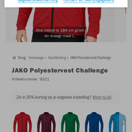
Ons model is 184 cm groot
en draagt maat L.
Terug
Homepage
Sportkleding
JAKO Polyestervest Challenge
JAKO
Polyestervest Challenge
Artikelnummer:
9321
Zin in 30% korting op je volgende bestelling?
Word nu lid