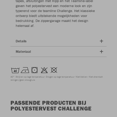
tapes, afsluitingen met Ripp en het Teamline-label
geven het polyestervest een moderne look en zijn
typerend voor de teamline Challenge. Het klassieke
ontwerp biedt uitstekende mogelijkheden voor
bedrukking. De zippergarage maakt het design
helemaal af.
Details
Materiaal
40°
Strijken op lage temperatuur
Drogen op lage temperatuur
Niet bleken
Niet chemisch
reinigen/geen droogkuis
PASSENDE PRODUCTEN BIJ
POLYESTERVEST CHALLENGE