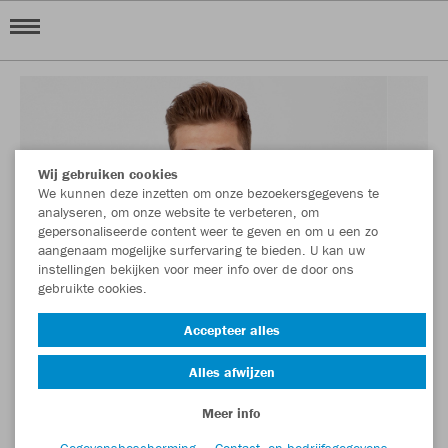
Wij gebruiken cookies
We kunnen deze inzetten om onze bezoekersgegevens te
analyseren, om onze website te verbeteren, om
gepersonaliseerde content weer te geven en om u een zo
aangenaam mogelijke surfervaring te bieden. U kan uw
instellingen bekijken voor meer info over de door ons
gebruikte cookies.
Accepteer alles
Alles afwijzen
Meer info
Gegevensbescherming
Contact- en bedrijfsgegevens