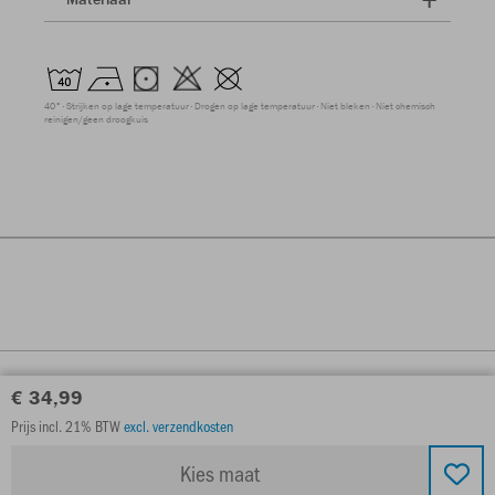
40°
Strijken op lage temperatuur
Drogen op lage temperatuur
Niet bleken
Niet chemisch
reinigen/geen droogkuis
€ 34,99
Prijs incl. 21% BTW
excl. verzendkosten
Kies maat