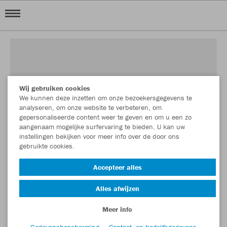
Wij gebruiken cookies
We kunnen deze inzetten om onze bezoekersgegevens te
analyseren, om onze website te verbeteren, om
gepersonaliseerde content weer te geven en om u een zo
aangenaam mogelijke surfervaring te bieden. U kan uw
instellingen bekijken voor meer info over de door ons
gebruikte cookies.
Accepteer alles
Alles afwijzen
Meer info
Gegevensbescherming
Contact- en bedrijfsgegevens