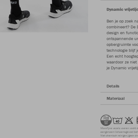
Dynamic vrijetijd
Ben je op zoek n
combineert? De D
design en functi
ontspannende uren
opbergruimte voor
technologie blijf 
Een echt hoogtep
waardoor ze niet 
je Dynamic vrijet
Details
Materiaal
Microfijne vezels voeren vocht 
aangenaam lichaamsgevoel beho
Niet chemisch reinigen/geen dr