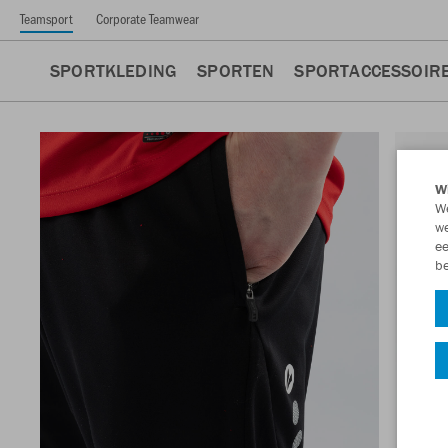
Teamsport
Corporate Teamwear
SPORTKLEDING
SPORTEN
SPORTACCESSOIR
Wi
We
we
ee
be