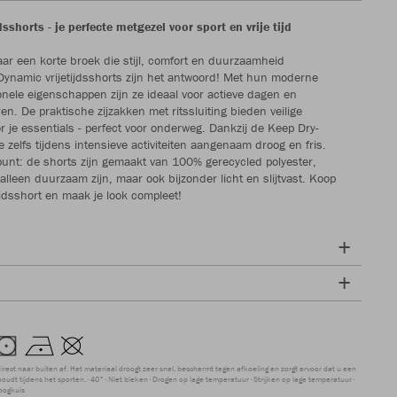
sshorts - je perfecte metgezel voor sport en vrije tijd
aar een korte broek die stijl, comfort en duurzaamheid
ynamic vrijetijdsshorts zijn het antwoord! Met hun moderne
onele eigenschappen zijn ze ideaal voor actieve dagen en
. De praktische zijzakken met ritssluiting bieden veilige
 je essentials - perfect voor onderweg. Dankzij de Keep Dry-
je zelfs tijdens intensieve activiteiten aangenaam droog en fris.
unt: de shorts zijn gemaakt van 100% gerecycled polyester,
alleen duurzaam zijn, maar ook bijzonder licht en slijtvast. Koop
ijdsshort en maak je look compleet!
direct naar buiten af. Het materiaal droogt zeer snel, beschermt tegen afkoeling en zorgt ervoor dat u een
udt tijdens het sporten.
40°
Niet bleken
Drogen op lage temperatuur
Strijken op lage temperatuur
oogkuis