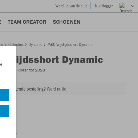
Word lid van de club
Nu inloggen
E
TEAM CREATOR
SCHOENEN
ge
Collecties
Dynamic
JAKO Vrijetijdsshort Dynamic
ijetijdsshort Dynamic
e
0
- Beschikbaar tot 2028
 op je volgende bestelling?
Word nu lid