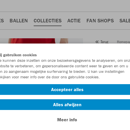
ES
BALLEN
COLLECTIES
ACTIE
FAN SHOPS
SAL
Homepa
Terug
JAKO
Vr
j gebruiken cookies
 kunnen deze inzetten om onze bezoekersgegevens te analyseren, om onz
Artikelnummer:
837
bsite te verbeteren, om gepersonaliseerde content weer te geven en om u
n zo aangenaam mogelijke surfervaring te bieden. U kan uw instellingen
kijken voor meer info over de door ons gebruikte cookies.
Zin in 30% korting
Accepteer alles
Alles afwijzen
Meer info