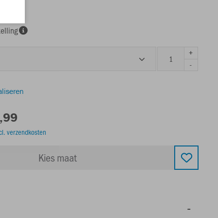
elling
+
-
aliseren
,99
cl. verzendkosten
Kies maat