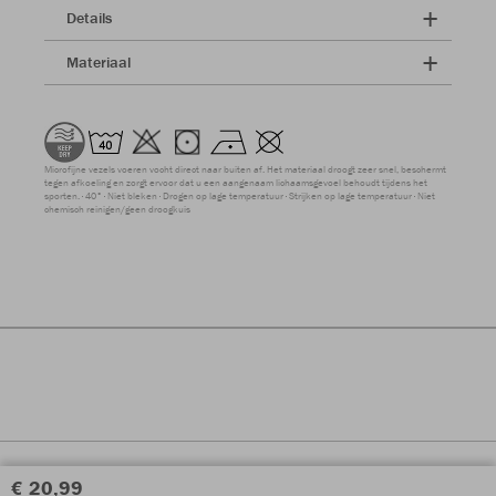
Details
Materiaal
Microfijne vezels voeren vocht direct naar buiten af. Het materiaal droogt zeer snel, beschermt
tegen afkoeling en zorgt ervoor dat u een aangenaam lichaamsgevoel behoudt tijdens het
sporten.
40°
Niet bleken
Drogen op lage temperatuur
Strijken op lage temperatuur
Niet
chemisch reinigen/geen droogkuis
€ 20,99