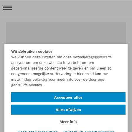
Wij gebruiken cookies
We kunnen deze inzetten om onze bezoekersgegevens te
analyseren, om onze website te verbeteren, om
gepersonaliseerde content weer te geven en om u een zo
aangenaam mogelijke surfervaring te bieden. U kan uw
instellingen bekijken voor meer info over de door ons
gebruikte cookies.
Accepteer alles
Alles afwijzen
Meer info
Gegevensbescherming
Contact- en bedrijfsgegevens