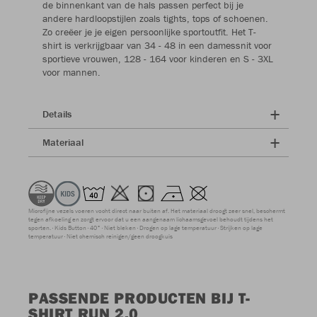
de binnenkant van de hals passen perfect bij je
andere hardloopstijlen zoals tights, tops of schoenen.
Zo creëer je je eigen persoonlijke sportoutfit. Het T-
shirt is verkrijgbaar van 34 - 48 in een damessnit voor
sportieve vrouwen, 128 - 164 voor kinderen en S - 3XL
voor mannen.
Details
Materiaal
Microfijne vezels voeren vocht direct naar buiten af. Het materiaal droogt zeer snel, beschermt
tegen afkoeling en zorgt ervoor dat u een aangenaam lichaamsgevoel behoudt tijdens het
sporten.
Kids Button
40°
Niet bleken
Drogen op lage temperatuur
Strijken op lage
temperatuur
Niet chemisch reinigen/geen droogkuis
PASSENDE PRODUCTEN BIJ T-
SHIRT RUN 2.0