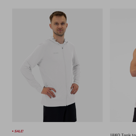
SALE!
JAKO Tank to