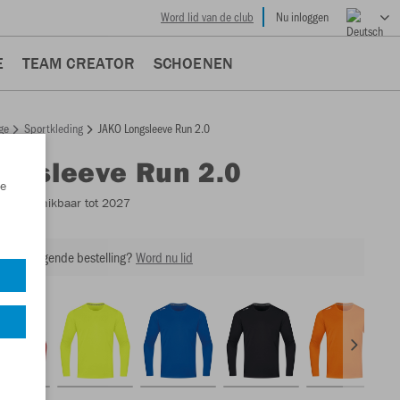
Word lid van de club
Nu inloggen
E
TEAM CREATOR
SCHOENEN
ge
Sportkleding
JAKO Longsleeve Run 2.0
ngsleeve Run 2.0
e
5
- Beschikbaar tot 2027
 op je volgende bestelling?
Word nu lid