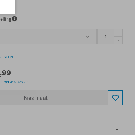
elling
+
-
aliseren
,99
cl. verzendkosten
Kies maat