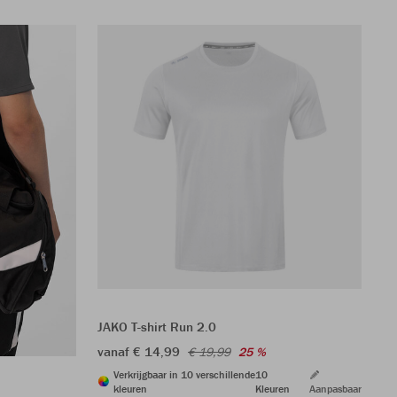
JAKO T-shirt Run 2.0
JA
vanaf € 14,99
€ 
€ 19,99
25 %
Verkrijgbaar in 10 verschillende
10
kleuren
Kleuren
Aanpasbaar