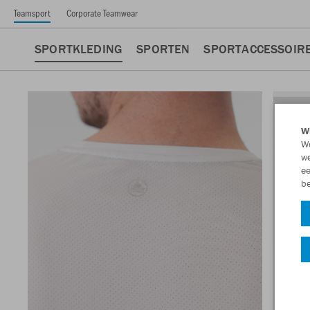
Teamsport
Corporate Teamwear
SPORTKLEDING
SPORTEN
SPORTACCESSOIR
Wi
We
we
ee
be