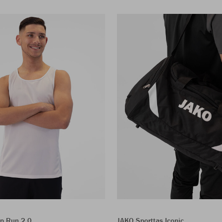
p Run 2.0
JAKO Sporttas Iconic