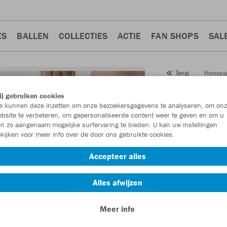
ES
BALLEN
COLLECTIES
ACTIE
FAN SHOPS
SAL
Homepa
Terug
JAKO
Lo
j gebruiken cookies
 kunnen deze inzetten om onze bezoekersgegevens te analyseren, om onz
Artikelnummer:
647
bsite te verbeteren, om gepersonaliseerde content weer te geven en om u
n zo aangenaam mogelijke surfervaring te bieden. U kan uw instellingen
kijken voor meer info over de door ons gebruikte cookies.
Zin in 30% korting
Accepteer alles
Alles afwijzen
Meer info