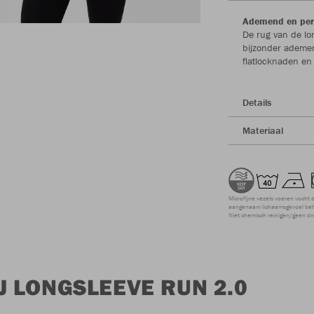
Ademend en per
De rug van de lo
bijzonder ademe
flatlocknaden en
Details
Materiaal
Microfijne vezels voeren vocht 
aangenaam lichaamsgevoel beho
Niet chemisch reinigen/geen dr
J LONGSLEEVE RUN 2.0