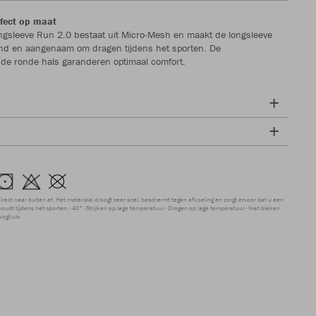
fect op maat
ngsleeve Run 2.0 bestaat uit Micro-Mesh en maakt de longsleeve
nd en aangenaam om dragen tijdens het sporten. De
 de ronde hals garanderen optimaal comfort.
direct naar buiten af. Het materiaal droogt zeer snel, beschermt tegen afkoeling en zorgt ervoor dat u een
udt tijdens het sporten.
40°
Strijken op lage temperatuur
Drogen op lage temperatuur
Niet bleken
oogkuis