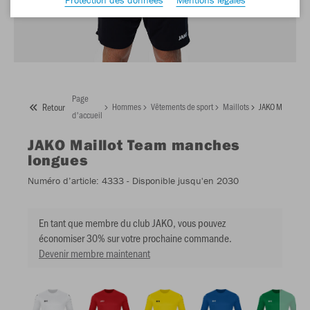
Page
Retour
Hommes
Vêtements de sport
Maillots
JAKO Maillot T
d'accueil
JAKO
Maillot Team manches
longues
Numéro d’article:
4333
- Disponible jusqu'en 2030
En tant que membre du club JAKO, vous pouvez
économiser 30% sur votre prochaine commande.
Devenir membre maintenant