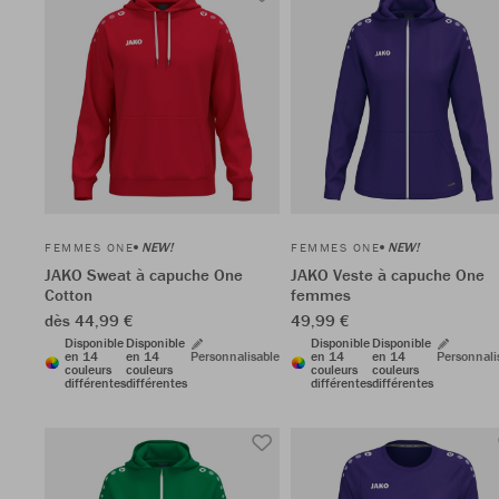
NEW!
NEW!
FEMMES ONE
FEMMES ONE
JAKO Sweat à capuche One
JAKO Veste à capuche One
Cotton
femmes
dès 44,99 €
49,99 €
Disponible
Disponible
Disponible
Disponible
en 14
en 14
Personnalisable
en 14
en 14
Personnali
couleurs
couleurs
couleurs
couleurs
différentes
différentes
différentes
différentes