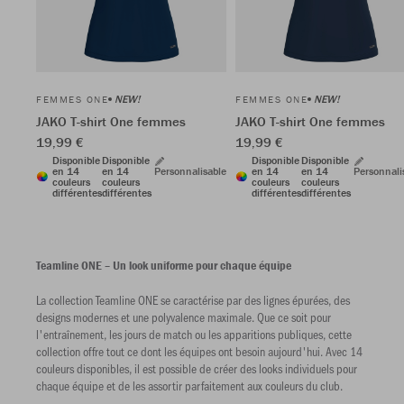
NEW!
NEW!
FEMMES ONE
FEMMES ONE
JAKO T-shirt One femmes
JAKO T-shirt One femmes
19,99 €
19,99 €
Disponible
Disponible
Disponible
Disponible
en 14
en 14
Personnalisable
en 14
en 14
Personnali
couleurs
couleurs
couleurs
couleurs
différentes
différentes
différentes
différentes
Teamline ONE – Un look uniforme pour chaque équipe
La collection Teamline ONE se caractérise par des lignes épurées, des
designs modernes et une polyvalence maximale. Que ce soit pour
l'entraînement, les jours de match ou les apparitions publiques, cette
collection offre tout ce dont les équipes ont besoin aujourd'hui. Avec 14
couleurs disponibles, il est possible de créer des looks individuels pour
chaque équipe et de les assortir parfaitement aux couleurs du club.