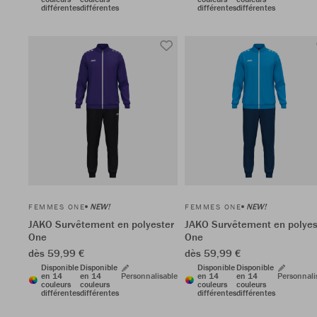
différentes
différentes
différentes
différentes
NEW!
NEW!
FEMMES ONE
FEMMES ONE
JAKO Survêtement en polyester
JAKO Survêtement en polyes
One
One
dès 59,99 €
dès 59,99 €
Disponible
Disponible
Disponible
Disponible
en 14
en 14
Personnalisable
en 14
en 14
Personnali
couleurs
couleurs
couleurs
couleurs
différentes
différentes
différentes
différentes