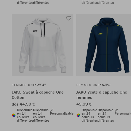
différentes
différentes
différentes
différentes
NEW!
NEW!
FEMMES ONE
FEMMES ONE
JAKO Sweat à capuche One
JAKO Veste à capuche One
Cotton
femmes
dès 44,99 €
49,99 €
Disponible
Disponible
Disponible
Disponible
en 14
en 14
Personnalisable
en 14
en 14
Personnali
couleurs
couleurs
couleurs
couleurs
différentes
différentes
différentes
différentes