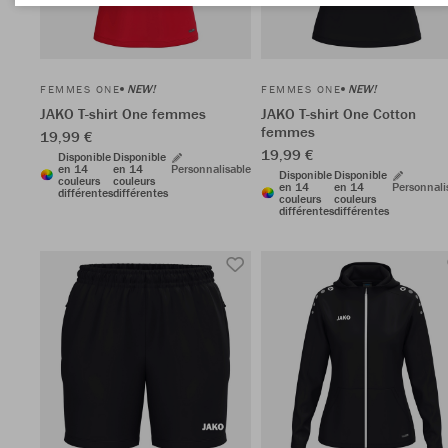
NEW!
NEW!
FEMMES ONE
FEMMES ONE
JAKO T-shirt One femmes
JAKO T-shirt One Cotton
femmes
19,99 €
19,99 €
Disponible
Disponible
en 14
en 14
Personnalisable
Disponible
Disponible
couleurs
couleurs
en 14
en 14
Personnali
différentes
différentes
couleurs
couleurs
différentes
différentes