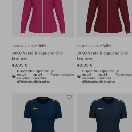
NEW!
NEW!
FEMMES ONE
FEMMES ONE
JAKO Veste à capuche One
JAKO Veste à capuche One
femmes
femmes
49,99 €
49,99 €
Disponible
Disponible
Disponible
Disponible
en 14
en 14
Personnalisable
en 14
en 14
Personnali
couleurs
couleurs
couleurs
couleurs
différentes
différentes
différentes
différentes