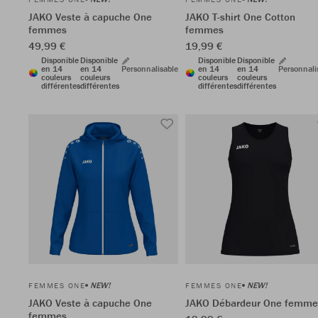
JAKO Veste à capuche One
JAKO T-shirt One Cotton
femmes
femmes
49,99 €
19,99 €
Disponible
Disponible
Disponible
Disponible
en 14
en 14
Personnalisable
en 14
en 14
Personnali
couleurs
couleurs
couleurs
couleurs
différentes
différentes
différentes
différentes
NEW!
NEW!
FEMMES ONE
FEMMES ONE
JAKO Veste à capuche One
JAKO Débardeur One femme
femmes