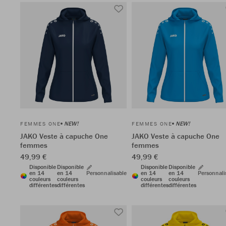
NEW!
NEW!
FEMMES ONE
FEMMES ONE
JAKO Veste à capuche One
JAKO Veste à capuche One
femmes
femmes
49,99 €
49,99 €
Disponible
Disponible
Disponible
Disponible
en 14
en 14
Personnalisable
en 14
en 14
Personnali
couleurs
couleurs
couleurs
couleurs
différentes
différentes
différentes
différentes