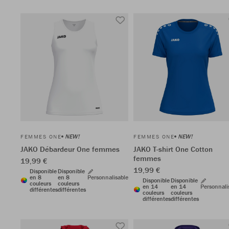
NEW!
NEW!
FEMMES ONE
FEMMES ONE
JAKO Débardeur One femmes
JAKO T-shirt One Cotton
femmes
19,99 €
19,99 €
Disponible
Disponible
en 8
en 8
Personnalisable
Disponible
Disponible
couleurs
couleurs
en 14
en 14
Personnali
différentes
différentes
couleurs
couleurs
différentes
différentes