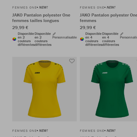
NEW!
NEW!
FEMMES ONE
FEMMES ONE
JAKO Pantalon polyester One
JAKO Pantalon polyester On
femmes tailles longues
femmes
29,99 €
29,99 €
Disponible
Disponible
Disponible
Disponible
en 2
en 2
Personnalisable
en 4
en 4
Personnali
couleurs
couleurs
couleurs
couleurs
différentes
différentes
différentes
différentes
NEW!
NEW!
FEMMES ONE
FEMMES ONE