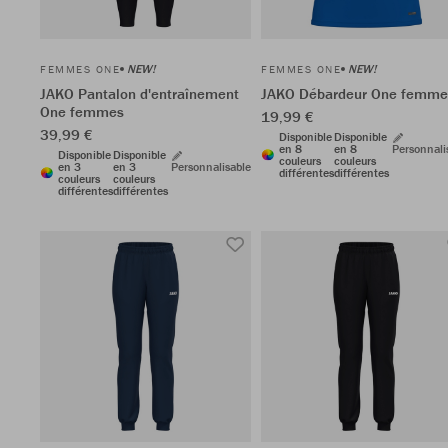
NEW!
NEW!
FEMMES ONE
FEMMES ONE
JAKO Pantalon d'entraînement
JAKO Débardeur One femme
One femmes
19,99 €
39,99 €
Disponible
Disponible
en 8
en 8
Personnali
Disponible
Disponible
couleurs
couleurs
en 3
en 3
Personnalisable
différentes
différentes
couleurs
couleurs
différentes
différentes