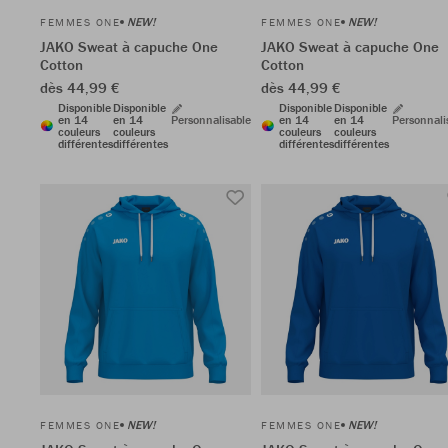
NEW!
NEW!
FEMMES ONE
FEMMES ONE
JAKO Sweat à capuche One
JAKO Sweat à capuche One
Cotton
Cotton
dès 44,99 €
dès 44,99 €
Disponible
Disponible
Disponible
Disponible
en 14
en 14
Personnalisable
en 14
en 14
Personnali
couleurs
couleurs
couleurs
couleurs
différentes
différentes
différentes
différentes
NEW!
NEW!
FEMMES ONE
FEMMES ONE