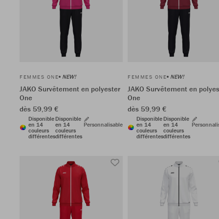
NEW!
NEW!
FEMMES ONE
FEMMES ONE
JAKO Survêtement en polyester
JAKO Survêtement en polyes
One
One
dès 59,99 €
dès 59,99 €
Disponible
Disponible
Disponible
Disponible
en 14
en 14
Personnalisable
en 14
en 14
Personnali
couleurs
couleurs
couleurs
couleurs
différentes
différentes
différentes
différentes