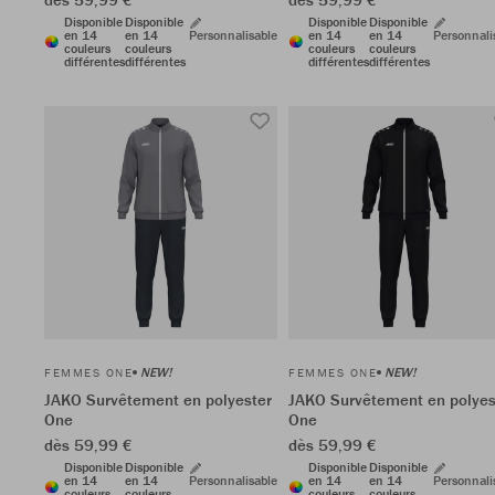
Disponible
Disponible
Disponible
Disponible
en 14
en 14
Personnalisable
en 14
en 14
Personnali
couleurs
couleurs
couleurs
couleurs
différentes
différentes
différentes
différentes
NEW!
NEW!
FEMMES ONE
FEMMES ONE
JAKO Survêtement en polyester
JAKO Survêtement en polyes
One
One
dès 59,99 €
dès 59,99 €
Disponible
Disponible
Disponible
Disponible
en 14
en 14
Personnalisable
en 14
en 14
Personnali
couleurs
couleurs
couleurs
couleurs