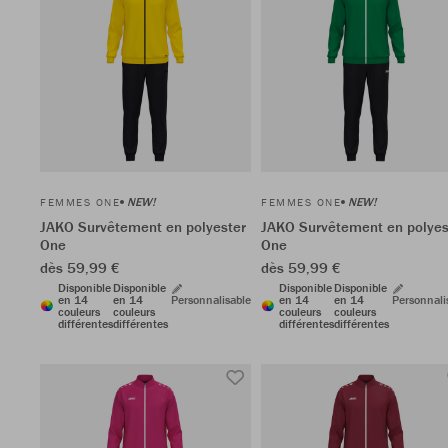
NEW!
NEW!
FEMMES ONE
FEMMES ONE
JAKO Survêtement en polyester
JAKO Survêtement en polyes
One
One
dès 59,99 €
dès 59,99 €
Disponible
Disponible
Disponible
Disponible
en 14
en 14
Personnalisable
en 14
en 14
Personnali
couleurs
couleurs
couleurs
couleurs
différentes
différentes
différentes
différentes