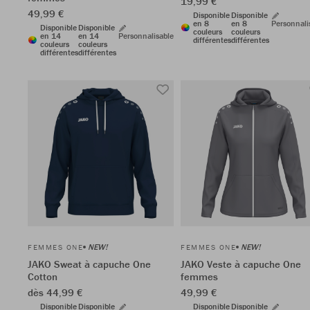
19,99 €
49,99 €
Disponible
Disponible
en 8
en 8
Personnali
Disponible
Disponible
couleurs
couleurs
en 14
en 14
Personnalisable
différentes
différentes
couleurs
couleurs
différentes
différentes
NEW!
NEW!
FEMMES ONE
FEMMES ONE
JAKO Sweat à capuche One
JAKO Veste à capuche One
Cotton
femmes
dès 44,99 €
49,99 €
Disponible
Disponible
Disponible
Disponible