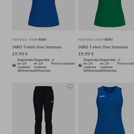
NEW!
NEW!
FEMMES ONE
FEMMES ONE
JAKO T-shirt One femmes
JAKO T-shirt One femmes
19,99 €
19,99 €
Disponible
Disponible
Disponible
Disponible
en 14
en 14
Personnalisable
en 14
en 14
Personnali
couleurs
couleurs
couleurs
couleurs
différentes
différentes
différentes
différentes