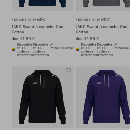
NEW!
NEW!
FEMMES ONE
FEMMES ONE
JAKO Sweat à capuche One
JAKO Sweat à capuche One
Cotton
Cotton
dès 44,99 €
dès 44,99 €
Disponible
Disponible
Disponible
Disponible
en 14
en 14
Personnalisable
en 14
en 14
Personnali
couleurs
couleurs
couleurs
couleurs
différentes
différentes
différentes
différentes