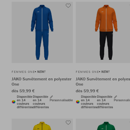
NEW!
NEW!
FEMMES ONE
FEMMES ONE
JAKO Survêtement en polyester
JAKO Survêtement en polyes
One
One
dès 59,99 €
dès 59,99 €
Disponible
Disponible
Disponible
Disponible
en 14
en 14
Personnalisable
en 14
en 14
Personnali
couleurs
couleurs
couleurs
couleurs
différentes
différentes
différentes
différentes