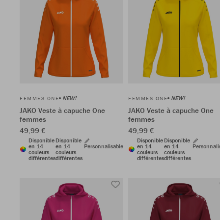
NEW!
NEW!
FEMMES ONE
FEMMES ONE
JAKO Veste à capuche One
JAKO Veste à capuche One
femmes
femmes
49,99 €
49,99 €
Disponible
Disponible
Disponible
Disponible
en 14
en 14
Personnalisable
en 14
en 14
Personnali
couleurs
couleurs
couleurs
couleurs
différentes
différentes
différentes
différentes