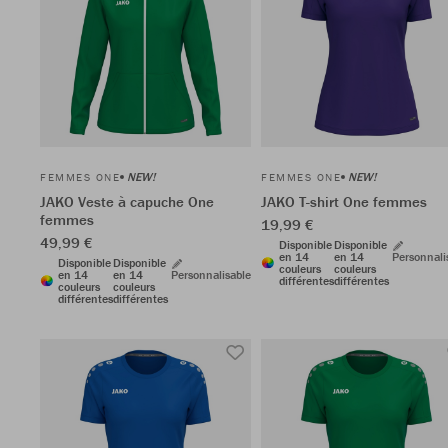
NEW!
NEW!
FEMMES ONE
FEMMES ONE
JAKO Veste à capuche One
JAKO T-shirt One femmes
femmes
19,99 €
49,99 €
Disponible
Disponible
en 14
en 14
Personnali
Disponible
Disponible
couleurs
couleurs
en 14
en 14
Personnalisable
différentes
différentes
couleurs
couleurs
différentes
différentes