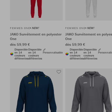
NEW!
NEW!
FEMMES ONE
FEMMES ONE
JAKO Survêtement en polyester
JAKO Survêtement en polyes
One
One
dès 59,99 €
dès 59,99 €
Disponible
Disponible
Disponible
Disponible
en 14
en 14
Personnalisable
en 14
en 14
Personnali
couleurs
couleurs
couleurs
couleurs
différentes
différentes
différentes
différentes