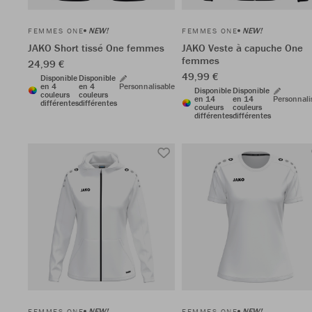
NEW!
NEW!
FEMMES ONE
FEMMES ONE
JAKO Short tissé One femmes
JAKO Veste à capuche One
femmes
24,99 €
49,99 €
Disponible
Disponible
en 4
en 4
Personnalisable
Disponible
Disponible
couleurs
couleurs
en 14
en 14
Personnali
différentes
différentes
couleurs
couleurs
différentes
différentes
NEW!
NEW!
FEMMES ONE
FEMMES ONE