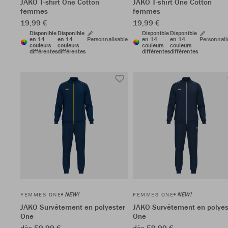
JAKO T-shirt One Cotton
JAKO T-shirt One Cotton
femmes
femmes
19,99 €
19,99 €
Disponible
Disponible
Disponible
Disponible
en 14
en 14
Personnalisable
en 14
en 14
Personnali
couleurs
couleurs
couleurs
couleurs
différentes
différentes
différentes
différentes
NEW!
NEW!
FEMMES ONE
FEMMES ONE
JAKO Survêtement en polyester
JAKO Survêtement en polyes
One
One
dès 59,99 €
dès 59,99 €