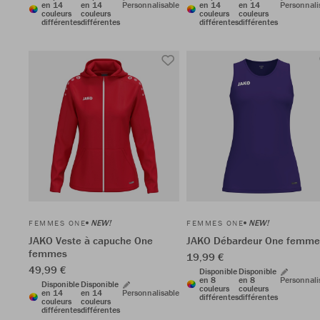
en 14
en 14
Personnalisable
en 14
en 14
Personnali
couleurs
couleurs
couleurs
couleurs
différentes
différentes
différentes
différentes
NEW!
NEW!
FEMMES ONE
FEMMES ONE
JAKO Veste à capuche One
JAKO Débardeur One femme
femmes
19,99 €
49,99 €
Disponible
Disponible
en 8
en 8
Personnali
Disponible
Disponible
couleurs
couleurs
en 14
en 14
Personnalisable
différentes
différentes
couleurs
couleurs
différentes
différentes