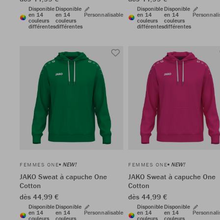
Disponible
Disponible
Disponible
Disponible
en 14
en 14
Personnalisable
en 14
en 14
Personnali
couleurs
couleurs
couleurs
couleurs
différentes
différentes
différentes
différentes
NEW!
NEW!
FEMMES ONE
FEMMES ONE
JAKO Sweat à capuche One
JAKO Sweat à capuche One
Cotton
Cotton
dès 44,99 €
dès 44,99 €
Disponible
Disponible
Disponible
Disponible
en 14
en 14
Personnalisable
en 14
en 14
Personnali
couleurs
couleurs
couleurs
couleurs