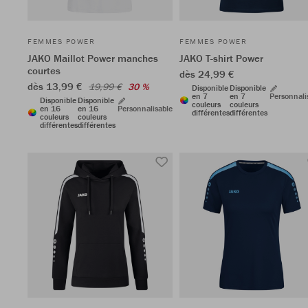
FEMMES POWER
FEMMES POWER
JAKO Maillot Power manches
JAKO T-shirt Power
courtes
dès 24,99 €
dès 13,99 €
19,99 €
30 %
Disponible
Disponible
en 7
en 7
Personnali
Disponible
Disponible
couleurs
couleurs
en 16
en 16
Personnalisable
différentes
différentes
couleurs
couleurs
différentes
différentes