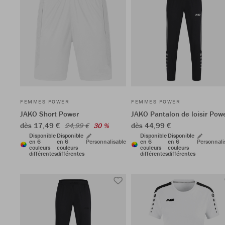
FEMMES POWER
FEMMES POWER
JAKO Short Power
JAKO Pantalon de loisir Pow
dès 17,49 €
dès 44,99 €
24,99 €
30 %
Disponible
Disponible
Disponible
Disponible
en 6
en 6
Personnalisable
en 6
en 6
Personnali
couleurs
couleurs
couleurs
couleurs
différentes
différentes
différentes
différentes