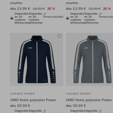
courtes
courtes
dès 13,99 €
dès 13,99 €
19,99 €
30 %
19,99 €
30 %
Disponible
Disponible
Disponible
Disponible
en 16
en 16
Personnalisable
en 16
en 16
Personnali
couleurs
couleurs
couleurs
couleurs
différentes
différentes
différentes
différentes
FEMMES POWER
FEMMES POWER
JAKO Veste polyester Power
JAKO Veste polyester Power
dès 39,99 €
dès 39,99 €
Disponible
Disponible
Disponible
Disponible