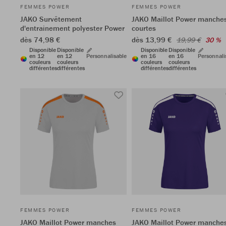
FEMMES POWER
FEMMES POWER
JAKO Survêtement
JAKO Maillot Power manche
d'entrainement polyester Power
courtes
dès 74,98 €
dès 13,99 €
19,99 €
30 %
Disponible
Disponible
Disponible
Disponible
en 12
en 12
Personnalisable
en 16
en 16
Personnali
couleurs
couleurs
couleurs
couleurs
différentes
différentes
différentes
différentes
FEMMES POWER
FEMMES POWER
JAKO Maillot Power manches
JAKO Maillot Power manche