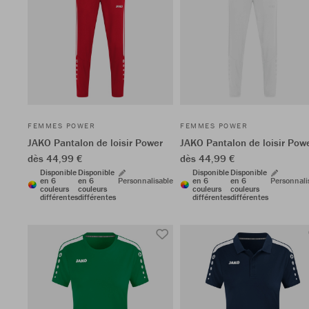
FEMMES POWER
FEMMES POWER
JAKO Pantalon de loisir Power
JAKO Pantalon de loisir Pow
dès 44,99 €
dès 44,99 €
Disponible
Disponible
Disponible
Disponible
en 6
en 6
Personnalisable
en 6
en 6
Personnali
couleurs
couleurs
couleurs
couleurs
différentes
différentes
différentes
différentes