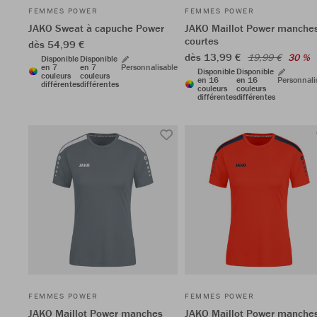
FEMMES POWER
FEMMES POWER
JAKO Sweat à capuche Power
JAKO Maillot Power manche
courtes
dès 54,99 €
dès 13,99 €
19,99 €
30 %
Disponible
Disponible
en 7
en 7
Personnalisable
Disponible
Disponible
couleurs
couleurs
en 16
en 16
Personnali
différentes
différentes
couleurs
couleurs
différentes
différentes
FEMMES POWER
FEMMES POWER
JAKO Maillot Power manches
JAKO Maillot Power manche