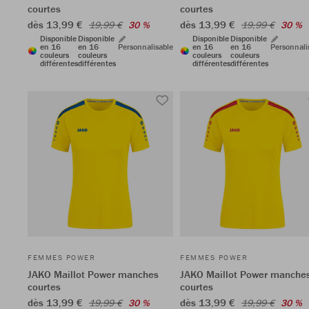
courtes
courtes
dès 13,99 €
dès 13,99 €
19,99 €
30 %
19,99 €
30 %
Disponible
Disponible
Disponible
Disponible
en 16
en 16
Personnalisable
en 16
en 16
Personnali
couleurs
couleurs
couleurs
couleurs
différentes
différentes
différentes
différentes
FEMMES POWER
FEMMES POWER
JAKO Maillot Power manches
JAKO Maillot Power manche
courtes
courtes
dès 13,99 €
dès 13,99 €
19,99 €
30 %
19,99 €
30 %