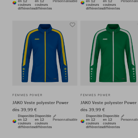
en 12
en 12
Personnalisable
en 12
en 12
Personnali
couleurs
couleurs
couleurs
couleurs
différentes
différentes
différentes
différentes
FEMMES POWER
FEMMES POWER
JAKO Veste polyester Power
JAKO Veste polyester Power
dès 39,99 €
dès 39,99 €
Disponible
Disponible
Disponible
Disponible
en 12
en 12
Personnalisable
en 12
en 12
Personnali
couleurs
couleurs
couleurs
couleurs
différentes
différentes
différentes
différentes