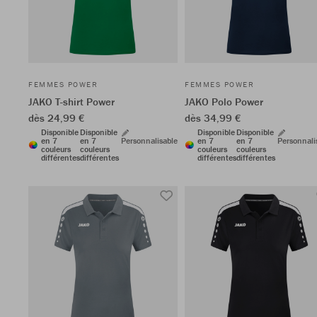
FEMMES POWER
FEMMES POWER
JAKO T-shirt Power
JAKO Polo Power
dès 24,99 €
dès 34,99 €
Disponible
Disponible
Disponible
Disponible
en 7
en 7
Personnalisable
en 7
en 7
Personnali
couleurs
couleurs
couleurs
couleurs
différentes
différentes
différentes
différentes