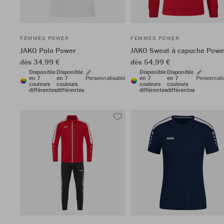
FEMMES POWER
FEMMES POWER
JAKO Polo Power
JAKO Sweat à capuche Powe
dès 34,99 €
dès 54,99 €
Disponible
Disponible
Disponible
Disponible
en 7
en 7
Personnalisable
en 7
en 7
Personnali
couleurs
couleurs
couleurs
couleurs
différentes
différentes
différentes
différentes