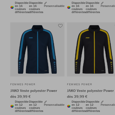
Disponible
Disponible
Disponible
Disponible
en 16
en 16
Personnalisable
en 16
en 16
Personnali
couleurs
couleurs
couleurs
couleurs
différentes
différentes
différentes
différentes
FEMMES POWER
FEMMES POWER
JAKO Veste polyester Power
JAKO Veste polyester Power
dès 39,99 €
dès 39,99 €
Disponible
Disponible
Disponible
Disponible
en 12
en 12
Personnalisable
en 12
en 12
Personnali
couleurs
couleurs
couleurs
couleurs
différentes
différentes
différentes
différentes