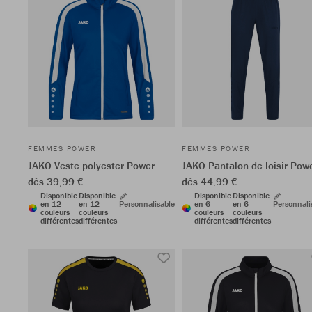
FEMMES POWER
FEMMES POWER
JAKO Veste polyester Power
JAKO Pantalon de loisir Pow
dès 39,99 €
dès 44,99 €
Disponible
Disponible
Disponible
Disponible
en 12
en 12
Personnalisable
en 6
en 6
Personnali
couleurs
couleurs
couleurs
couleurs
différentes
différentes
différentes
différentes