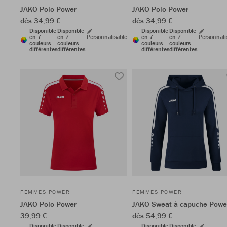
JAKO Polo Power
JAKO Polo Power
dès 34,99 €
dès 34,99 €
Disponible
Disponible
Disponible
Disponible
en 7
en 7
Personnalisable
en 7
en 7
Personnali
couleurs
couleurs
couleurs
couleurs
différentes
différentes
différentes
différentes
FEMMES POWER
FEMMES POWER
JAKO Polo Power
JAKO Sweat à capuche Powe
39,99 €
dès 54,99 €
Disponible
Disponible
Disponible
Disponible