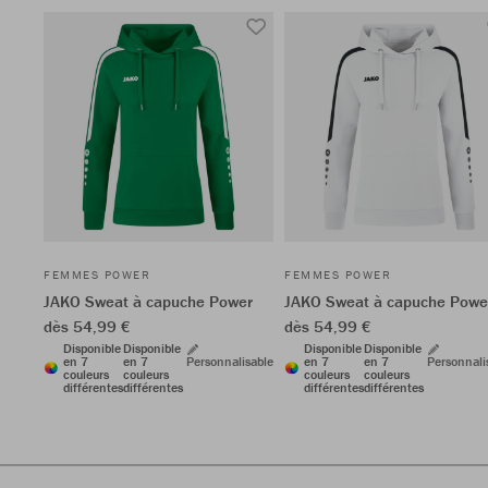
FEMMES POWER
FEMMES POWER
JAKO Sweat à capuche Power
JAKO Sweat à capuche Powe
dès 54,99 €
dès 54,99 €
Disponible
Disponible
Disponible
Disponible
en 7
en 7
Personnalisable
en 7
en 7
Personnali
couleurs
couleurs
couleurs
couleurs
différentes
différentes
différentes
différentes