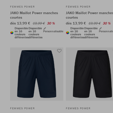
FEMMES POWER
FEMMES POWER
JAKO Maillot Power manches
JAKO Maillot Power manche
courtes
courtes
dès 13,99 €
dès 13,99 €
19,99 €
30 %
19,99 €
30 %
Disponible
Disponible
Disponible
Disponible
en 16
en 16
Personnalisable
en 16
en 16
Personnali
couleurs
couleurs
couleurs
couleurs
différentes
différentes
différentes
différentes
FEMMES POWER
FEMMES POWER