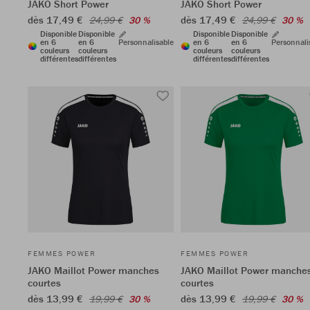
JAKO Short Power
JAKO Short Power
dès 17,49 €
dès 17,49 €
24,99 €
30 %
24,99 €
30 %
Disponible
Disponible
Disponible
Disponible
en 6
en 6
Personnalisable
en 6
en 6
Personnali
couleurs
couleurs
couleurs
couleurs
différentes
différentes
différentes
différentes
FEMMES POWER
FEMMES POWER
JAKO Maillot Power manches
JAKO Maillot Power manche
courtes
courtes
dès 13,99 €
dès 13,99 €
19,99 €
30 %
19,99 €
30 %