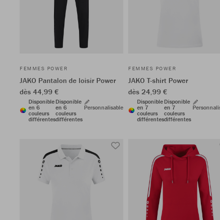
FEMMES POWER
FEMMES POWER
JAKO Pantalon de loisir Power
JAKO T-shirt Power
dès 44,99 €
dès 24,99 €
Disponible
Disponible
Disponible
Disponible
en 6
en 6
Personnalisable
en 7
en 7
Personnali
couleurs
couleurs
couleurs
couleurs
différentes
différentes
différentes
différentes