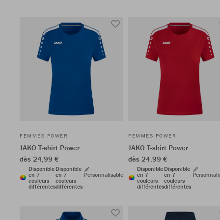
FEMMES POWER
FEMMES POWER
JAKO T-shirt Power
JAKO T-shirt Power
dès 24,99 €
dès 24,99 €
Disponible
Disponible
Disponible
Disponible
en 7
en 7
Personnalisable
en 7
en 7
Personnali
couleurs
couleurs
couleurs
couleurs
différentes
différentes
différentes
différentes