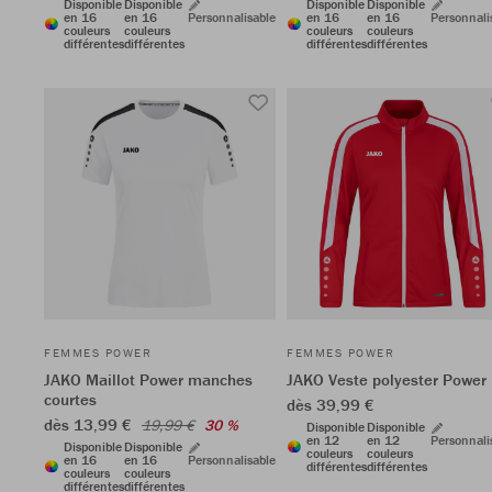
Disponible
Disponible
Disponible
Disponible
en 16
en 16
Personnalisable
en 16
en 16
Personnali
couleurs
couleurs
couleurs
couleurs
différentes
différentes
différentes
différentes
FEMMES POWER
FEMMES POWER
JAKO Maillot Power manches
JAKO Veste polyester Power
courtes
dès 39,99 €
dès 13,99 €
19,99 €
30 %
Disponible
Disponible
en 12
en 12
Personnali
Disponible
Disponible
couleurs
couleurs
en 16
en 16
Personnalisable
différentes
différentes
couleurs
couleurs
différentes
différentes