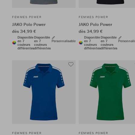
FEMMES POWER
FEMMES POWER
JAKO Polo Power
JAKO Polo Power
dès 34,99 €
dès 34,99 €
Disponible
Disponible
Disponible
Disponible
en 7
en 7
Personnalisable
en 7
en 7
Personnali
couleurs
couleurs
couleurs
couleurs
différentes
différentes
différentes
différentes
FEMMES POWER
FEMMES POWER