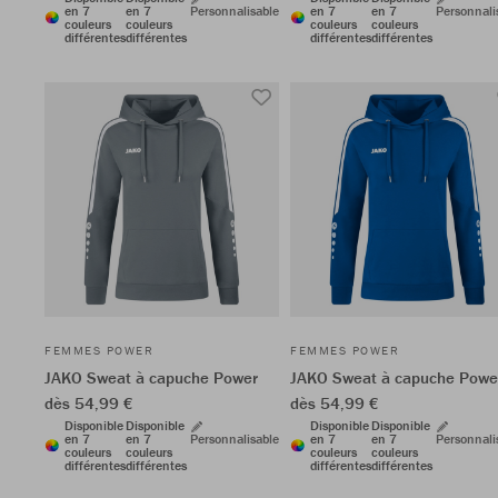
en 7
en 7
Personnalisable
en 7
en 7
Personnali
couleurs
couleurs
couleurs
couleurs
différentes
différentes
différentes
différentes
FEMMES POWER
FEMMES POWER
JAKO Sweat à capuche Power
JAKO Sweat à capuche Powe
dès 54,99 €
dès 54,99 €
Disponible
Disponible
Disponible
Disponible
en 7
en 7
Personnalisable
en 7
en 7
Personnali
couleurs
couleurs
couleurs
couleurs
différentes
différentes
différentes
différentes