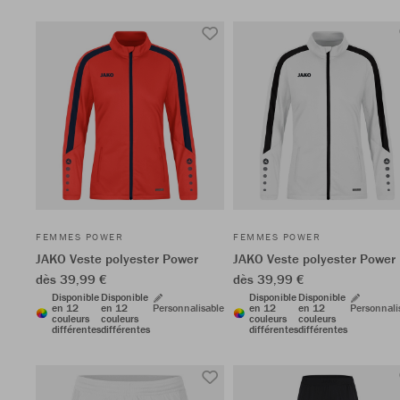
FEMMES POWER
FEMMES POWER
JAKO Veste polyester Power
JAKO Veste polyester Power
dès 39,99 €
dès 39,99 €
Disponible
Disponible
Disponible
Disponible
en 12
en 12
Personnalisable
en 12
en 12
Personnali
couleurs
couleurs
couleurs
couleurs
différentes
différentes
différentes
différentes