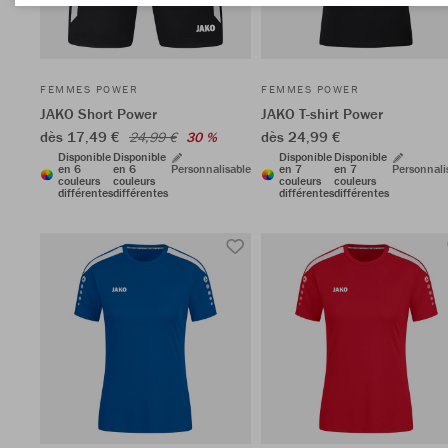
FEMMES POWER
FEMMES POWER
JAKO Short Power
JAKO T-shirt Power
dès 17,49 €
dès 24,99 €
24,99 €
30 %
Disponible
Disponible
Disponible
Disponible
en 6
en 6
Personnalisable
en 7
en 7
Personnali
couleurs
couleurs
couleurs
couleurs
différentes
différentes
différentes
différentes