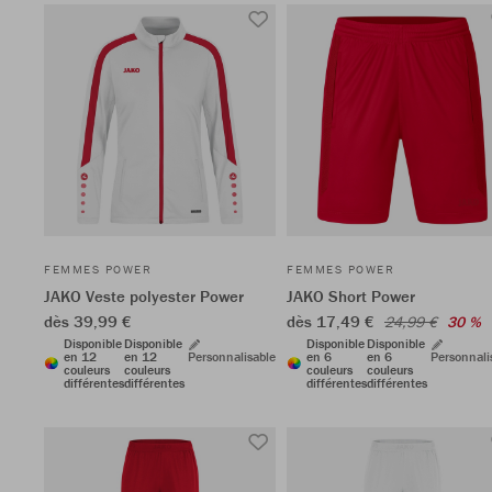
FEMMES POWER
FEMMES POWER
JAKO Veste polyester Power
JAKO Short Power
dès 39,99 €
dès 17,49 €
24,99 €
30 %
Disponible
Disponible
Disponible
Disponible
en 12
en 12
Personnalisable
en 6
en 6
Personnali
couleurs
couleurs
couleurs
couleurs
différentes
différentes
différentes
différentes