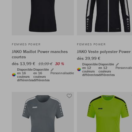
FEMMES POWER
FEMMES POWER
JAKO Maillot Power manches
JAKO Veste polyester Power
courtes
dès 39,99 €
dès 13,99 €
19,99 €
30 %
Disponible
Disponible
en 12
en 12
Personnali
Disponible
Disponible
couleurs
couleurs
en 16
en 16
Personnalisable
différentes
différentes
couleurs
couleurs
différentes
différentes