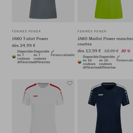
FEMMES POWER
FEMMES POWER
JAKO T-shirt Power
JAKO Maillot Power manche
courtes
dès 24,99 €
dès 13,99 €
19,99 €
30 %
Disponible
Disponible
en 7
en 7
Personnalisable
Disponible
Disponible
couleurs
couleurs
en 16
en 16
Personnali
différentes
différentes
couleurs
couleurs
différentes
différentes