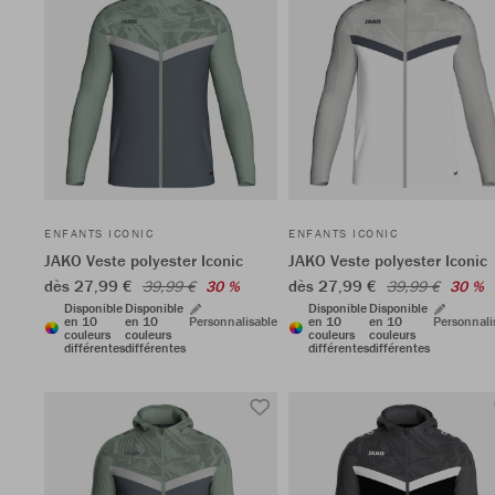
ENFANTS ICONIC
ENFANTS ICONIC
JAKO Veste polyester Iconic
JAKO Veste polyester Iconic
dès 27,99 €
dès 27,99 €
39,99 €
30 %
39,99 €
30 %
Disponible
Disponible
Disponible
Disponible
en 10
en 10
Personnalisable
en 10
en 10
Personnali
couleurs
couleurs
couleurs
couleurs
différentes
différentes
différentes
différentes