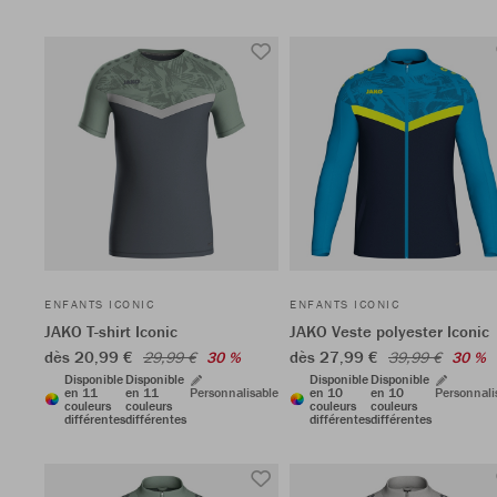
ENFANTS ICONIC
ENFANTS ICONIC
JAKO T-shirt Iconic
JAKO Veste polyester Iconic
dès 20,99 €
dès 27,99 €
29,99 €
30 %
39,99 €
30 %
Disponible
Disponible
Disponible
Disponible
en 11
en 11
Personnalisable
en 10
en 10
Personnali
couleurs
couleurs
couleurs
couleurs
différentes
différentes
différentes
différentes