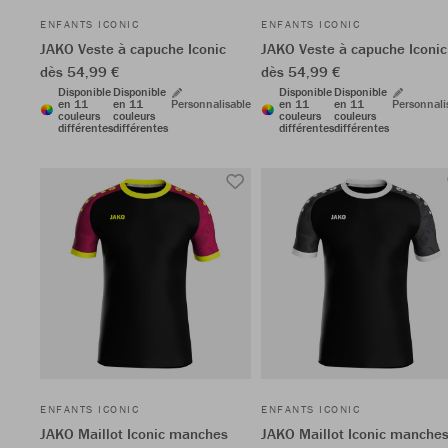
ENFANTS ICONIC
ENFANTS ICONIC
JAKO Veste à capuche Iconic
JAKO Veste à capuche Iconic
dès 54,99 €
dès 54,99 €
Disponible
Disponible
Disponible
Disponible
en 11
en 11
Personnalisable
en 11
en 11
Personnali
couleurs
couleurs
couleurs
couleurs
différentes
différentes
différentes
différentes
ENFANTS ICONIC
ENFANTS ICONIC
JAKO Maillot Iconic manches
JAKO Maillot Iconic manche