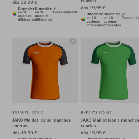
courtes
dès 39,99 €
dès 19,99 €
Disponible
Disponible
en 10
en 10
Personnalisable
Disponible
Disponible
couleurs
couleurs
en 16
en 16
Personnali
différentes
différentes
couleurs
couleurs
différentes
différentes
ENFANTS ICONIC
ENFANTS ICONIC
JAKO Maillot Iconic manches
JAKO Maillot Iconic manche
courtes
courtes
dès 19,99 €
dès 19,99 €
Disponible
Disponible
Disponible
Disponible