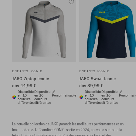
ENFANTS ICONIC
ENFANTS ICONIC
JAKO Ziptop Iconic
JAKO Sweat Iconic
dès 44,99 €
dès 39,99 €
Disponible
Disponible
Disponible
Disponible
en 10
en 10
Personnalisable
en 10
en 10
Personnali
couleurs
couleurs
couleurs
couleurs
différentes
différentes
différentes
différentes
La nouvelle collection de JAKO garantit les meilleures performances et un
look moderne. La Teamline ICONIC, sortie en 2024, convainc sur toute la
ligne. Un design moderne combiné à des coupes sportives et des