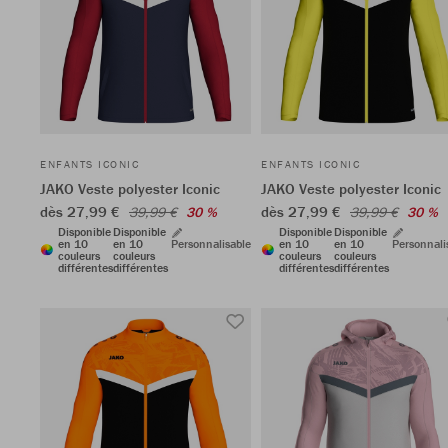
ENFANTS ICONIC
ENFANTS ICONIC
JAKO Veste polyester Iconic
JAKO Veste polyester Iconic
dès 27,99 €
dès 27,99 €
39,99 €
30 %
39,99 €
30 %
Disponible
Disponible
Disponible
Disponible
en 10
en 10
Personnalisable
en 10
en 10
Personnali
couleurs
couleurs
couleurs
couleurs
différentes
différentes
différentes
différentes