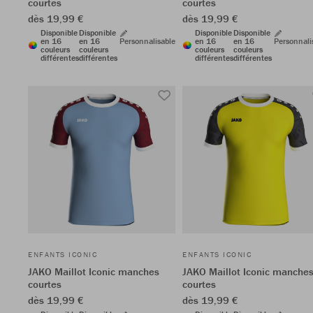
courtes
courtes
dès 19,99 €
dès 19,99 €
Disponible
Disponible
Disponible
Disponible
en 16
en 16
Personnalisable
en 16
en 16
Personnali
couleurs
couleurs
couleurs
couleurs
différentes
différentes
différentes
différentes
ENFANTS ICONIC
ENFANTS ICONIC
JAKO Maillot Iconic manches
JAKO Maillot Iconic manche
courtes
courtes
dès 19,99 €
dès 19,99 €