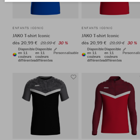
ENFANTS ICONIC
ENFANTS ICONIC
JAKO T-shirt Iconic
JAKO T-shirt Iconic
dès 20,99 €
dès 20,99 €
29,99 €
30 %
29,99 €
30 %
Disponible
Disponible
Disponible
Disponible
en 11
en 11
Personnalisable
en 11
en 11
Personnali
couleurs
couleurs
couleurs
couleurs
différentes
différentes
différentes
différentes