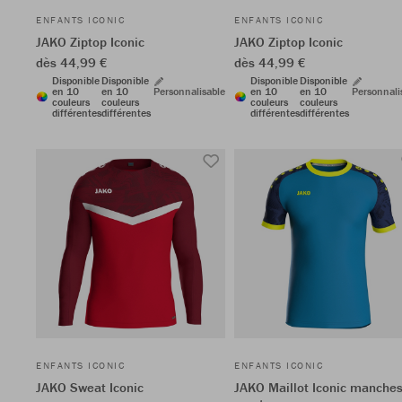
ENFANTS ICONIC
ENFANTS ICONIC
JAKO Ziptop Iconic
JAKO Ziptop Iconic
dès 44,99 €
dès 44,99 €
Disponible
Disponible
Disponible
Disponible
en 10
en 10
Personnalisable
en 10
en 10
Personnali
couleurs
couleurs
couleurs
couleurs
différentes
différentes
différentes
différentes
ENFANTS ICONIC
ENFANTS ICONIC
JAKO Sweat Iconic
JAKO Maillot Iconic manche