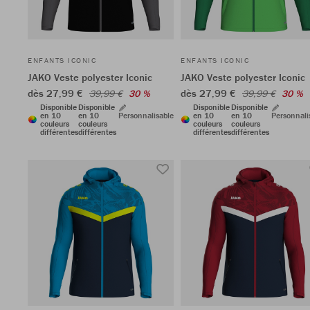
ENFANTS ICONIC
ENFANTS ICONIC
JAKO Veste polyester Iconic
JAKO Veste polyester Iconic
dès 27,99 €
dès 27,99 €
39,99 €
30 %
39,99 €
30 %
Disponible
Disponible
Disponible
Disponible
en 10
en 10
Personnalisable
en 10
en 10
Personnali
couleurs
couleurs
couleurs
couleurs
différentes
différentes
différentes
différentes