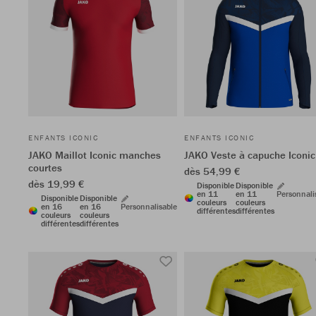
ENFANTS ICONIC
ENFANTS ICONIC
JAKO Maillot Iconic manches
JAKO Veste à capuche Iconic
courtes
dès 54,99 €
dès 19,99 €
Disponible
Disponible
en 11
en 11
Personnali
Disponible
Disponible
couleurs
couleurs
en 16
en 16
Personnalisable
différentes
différentes
couleurs
couleurs
différentes
différentes