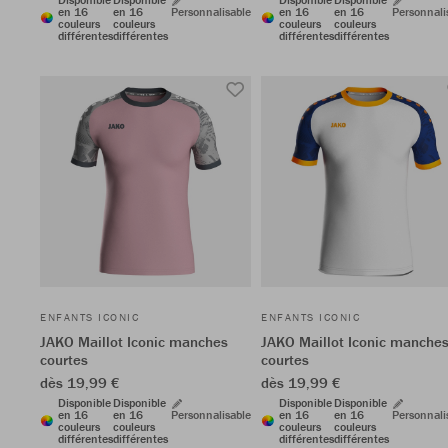
en 16
en 16
Personnalisable
en 16
en 16
Personnali
couleurs
couleurs
couleurs
couleurs
différentes
différentes
différentes
différentes
ENFANTS ICONIC
ENFANTS ICONIC
JAKO Maillot Iconic manches
JAKO Maillot Iconic manche
courtes
courtes
dès 19,99 €
dès 19,99 €
Disponible
Disponible
Disponible
Disponible
en 16
en 16
Personnalisable
en 16
en 16
Personnali
couleurs
couleurs
couleurs
couleurs
différentes
différentes
différentes
différentes