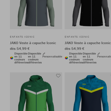
ENFANTS ICONIC
ENFANTS ICONIC
JAKO Veste à capuche Iconic
JAKO Veste à capuche Iconic
dès 54,99 €
dès 54,99 €
Disponible
Disponible
Disponible
Disponible
en 11
en 11
Personnalisable
en 11
en 11
Personnali
couleurs
couleurs
couleurs
couleurs
différentes
différentes
différentes
différentes