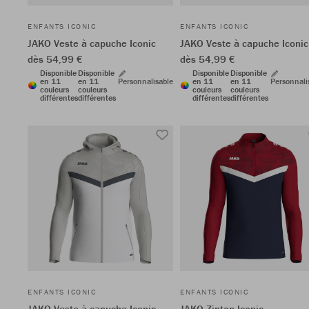
ENFANTS ICONIC
ENFANTS ICONIC
JAKO Veste à capuche Iconic
JAKO Veste à capuche Iconic
dès 54,99 €
dès 54,99 €
Disponible
Disponible
Disponible
Disponible
en 11
en 11
Personnalisable
en 11
en 11
Personnali
couleurs
couleurs
couleurs
couleurs
différentes
différentes
différentes
différentes
ENFANTS ICONIC
ENFANTS ICONIC
JAKO Veste à capuche Iconic
JAKO Ziptop Iconic