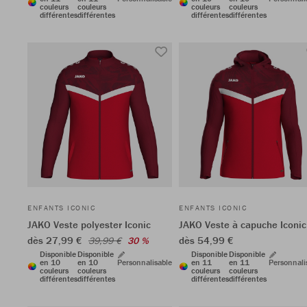
couleurs
couleurs
couleurs
couleurs
différentes
différentes
différentes
différentes
ENFANTS ICONIC
ENFANTS ICONIC
JAKO Veste polyester Iconic
JAKO Veste à capuche Iconic
dès 27,99 €
dès 54,99 €
39,99 €
30 %
Disponible
Disponible
Disponible
Disponible
en 10
en 10
Personnalisable
en 11
en 11
Personnali
couleurs
couleurs
couleurs
couleurs
différentes
différentes
différentes
différentes