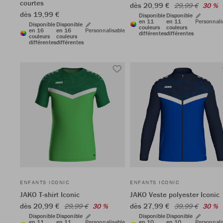
courtes
dès 20,99 €
29,99 €
30 %
dès 19,99 €
Disponible
Disponible
en 11
en 11
Personnali
Disponible
Disponible
couleurs
couleurs
en 16
en 16
Personnalisable
différentes
différentes
couleurs
couleurs
différentes
différentes
ENFANTS ICONIC
ENFANTS ICONIC
JAKO T-shirt Iconic
JAKO Veste polyester Iconic
dès 20,99 €
dès 27,99 €
29,99 €
30 %
39,99 €
30 %
Disponible
Disponible
Disponible
Disponible
en 11
en 11
Personnalisable
en 10
en 10
Personnali