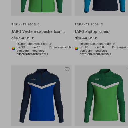
ENFANTS ICONIC
ENFANTS ICONIC
JAKO Veste à capuche Iconic
JAKO Ziptop Iconic
dès 54,99 €
dès 44,99 €
Disponible
Disponible
Disponible
Disponible
en 11
en 11
Personnalisable
en 10
en 10
Personnali
couleurs
couleurs
couleurs
couleurs
différentes
différentes
différentes
différentes