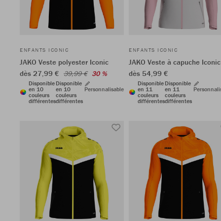
ENFANTS ICONIC
ENFANTS ICONIC
JAKO Veste polyester Iconic
JAKO Veste à capuche Iconic
dès 27,99 €
dès 54,99 €
39,99 €
30 %
Disponible
Disponible
Disponible
Disponible
en 10
en 10
Personnalisable
en 11
en 11
Personnali
couleurs
couleurs
couleurs
couleurs
différentes
différentes
différentes
différentes