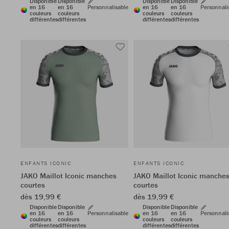
Disponible
Disponible
Disponible
Disponible
en 16
en 16
Personnalisable
en 16
en 16
Personnali
couleurs
couleurs
couleurs
couleurs
différentes
différentes
différentes
différentes
ENFANTS ICONIC
ENFANTS ICONIC
JAKO Maillot Iconic manches
JAKO Maillot Iconic manche
courtes
courtes
dès 19,99 €
dès 19,99 €
Disponible
Disponible
Disponible
Disponible
en 16
en 16
Personnalisable
en 16
en 16
Personnali
couleurs
couleurs
couleurs
couleurs
différentes
différentes
différentes
différentes