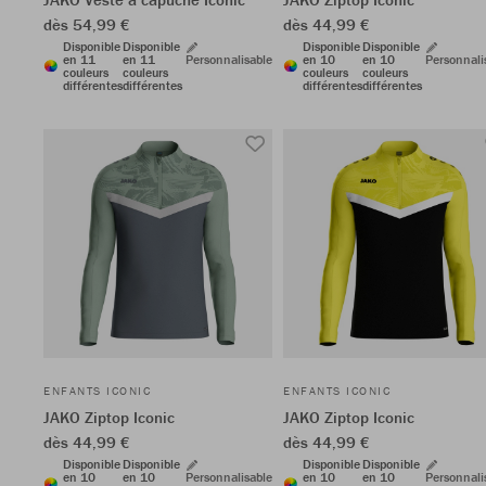
dès 54,99 €
dès 44,99 €
Disponible
Disponible
Disponible
Disponible
en 11
en 11
Personnalisable
en 10
en 10
Personnali
couleurs
couleurs
couleurs
couleurs
différentes
différentes
différentes
différentes
ENFANTS ICONIC
ENFANTS ICONIC
JAKO Ziptop Iconic
JAKO Ziptop Iconic
dès 44,99 €
dès 44,99 €
Disponible
Disponible
Disponible
Disponible
en 10
en 10
Personnalisable
en 10
en 10
Personnali