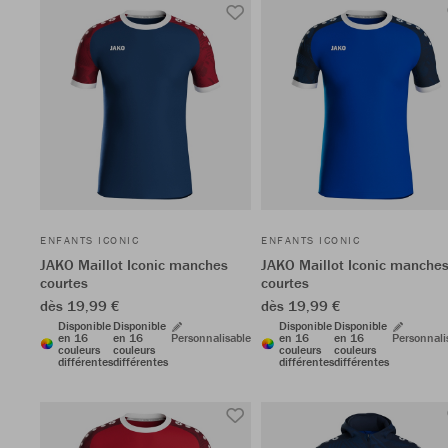
ENFANTS ICONIC
ENFANTS ICONIC
JAKO Maillot Iconic manches
JAKO Maillot Iconic manche
courtes
courtes
dès 19,99 €
dès 19,99 €
Disponible
Disponible
Disponible
Disponible
en 16
en 16
Personnalisable
en 16
en 16
Personnali
couleurs
couleurs
couleurs
couleurs
différentes
différentes
différentes
différentes