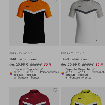
ENFANTS ICONIC
ENFANTS ICONIC
JAKO T-shirt Iconic
JAKO T-shirt Iconic
dès 20,99 €
dès 20,99 €
29,99 €
30 %
29,99 €
30 %
Disponible
Disponible
Disponible
Disponible
en 11
en 11
Personnalisable
en 11
en 11
Personnali
couleurs
couleurs
couleurs
couleurs
différentes
différentes
différentes
différentes