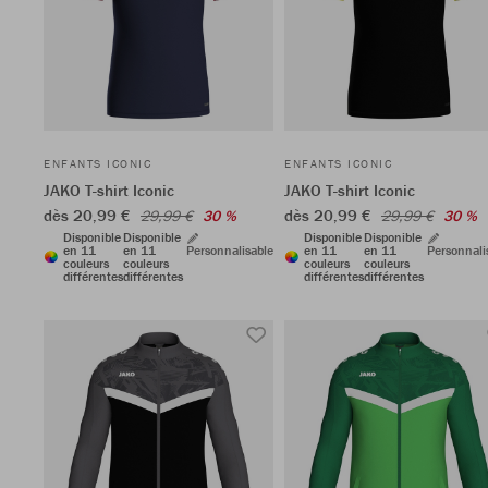
ENFANTS ICONIC
ENFANTS ICONIC
JAKO T-shirt Iconic
JAKO T-shirt Iconic
dès 20,99 €
dès 20,99 €
29,99 €
30 %
29,99 €
30 %
Disponible
Disponible
Disponible
Disponible
en 11
en 11
Personnalisable
en 11
en 11
Personnali
couleurs
couleurs
couleurs
couleurs
différentes
différentes
différentes
différentes