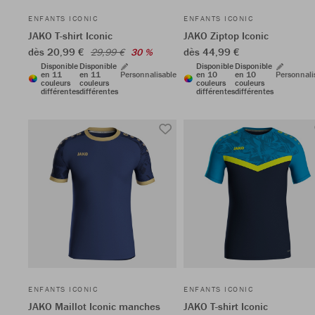
ENFANTS ICONIC
ENFANTS ICONIC
JAKO T-shirt Iconic
JAKO Ziptop Iconic
dès 20,99 €
dès 44,99 €
29,99 €
30 %
Disponible
Disponible
Disponible
Disponible
en 11
en 11
Personnalisable
en 10
en 10
Personnali
couleurs
couleurs
couleurs
couleurs
différentes
différentes
différentes
différentes
ENFANTS ICONIC
ENFANTS ICONIC
JAKO Maillot Iconic manches
JAKO T-shirt Iconic