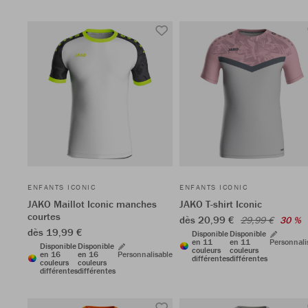
ENFANTS ICONIC
ENFANTS ICONIC
JAKO Maillot Iconic manches
JAKO T-shirt Iconic
courtes
dès 20,99 €
29,99 €
30 %
dès 19,99 €
Disponible
Disponible
en 11
en 11
Personnali
Disponible
Disponible
couleurs
couleurs
en 16
en 16
Personnalisable
différentes
différentes
couleurs
couleurs
différentes
différentes