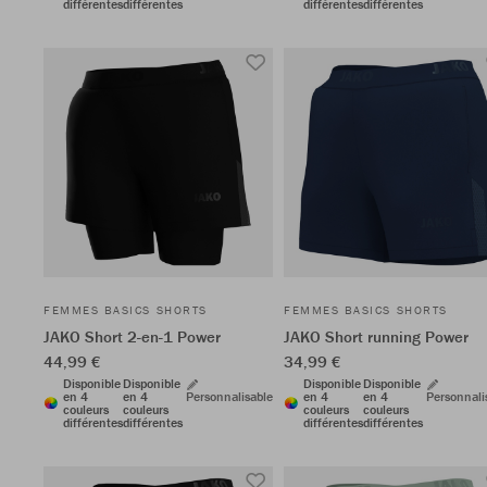
différentes
différentes
différentes
différentes
FEMMES BASICS SHORTS
FEMMES BASICS SHORTS
JAKO Short 2-en-1 Power
JAKO Short running Power
44,99 €
34,99 €
Disponible
Disponible
Disponible
Disponible
en 4
en 4
Personnalisable
en 4
en 4
Personnali
couleurs
couleurs
couleurs
couleurs
différentes
différentes
différentes
différentes