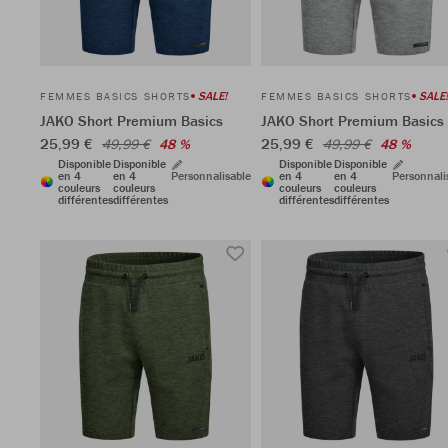
SALE!
SALE!
FEMMES BASICS SHORTS
FEMMES BASICS SHORTS
JAKO Short Premium Basics
JAKO Short Premium Basics
25,99 €
25,99 €
49,99 €
48 %
49,99 €
48 %
Disponible
Disponible
Disponible
Disponible
en 4
en 4
Personnalisable
en 4
en 4
Personnali
couleurs
couleurs
couleurs
couleurs
différentes
différentes
différentes
différentes