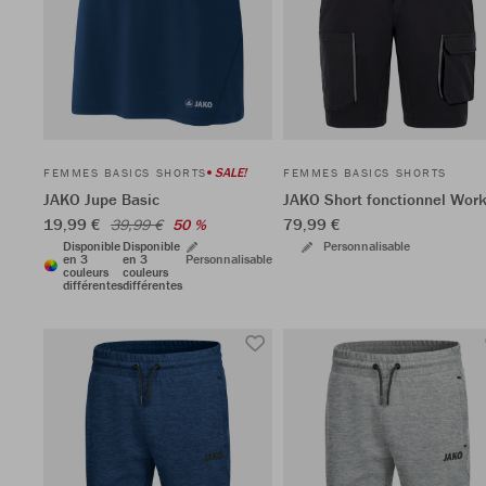
SALE!
FEMMES BASICS SHORTS
FEMMES BASICS SHORTS
JAKO Jupe Basic
JAKO Short fonctionnel Wor
19,99 €
79,99 €
39,99 €
50 %
Disponible
Disponible
Personnalisable
en 3
en 3
Personnalisable
couleurs
couleurs
différentes
différentes