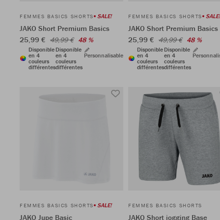
SALE!
SALE!
FEMMES BASICS SHORTS
FEMMES BASICS SHORTS
JAKO Short Premium Basics
JAKO Short Premium Basics
25,99 €
25,99 €
49,99 €
48 %
49,99 €
48 %
Disponible
Disponible
Disponible
Disponible
en 4
en 4
Personnalisable
en 4
en 4
Personnali
couleurs
couleurs
couleurs
couleurs
différentes
différentes
différentes
différentes
SALE!
FEMMES BASICS SHORTS
FEMMES BASICS SHORTS
JAKO Jupe Basic
JAKO Short jogging Base