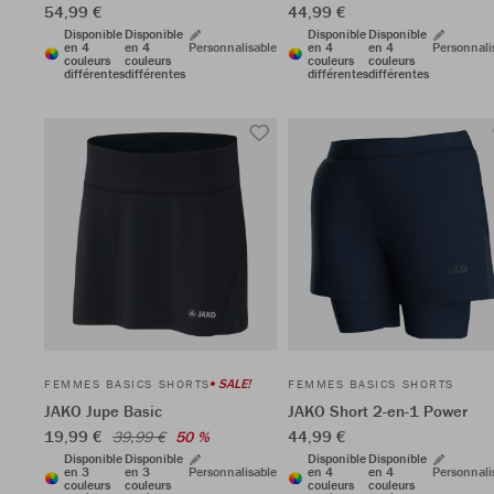
54,99 €
44,99 €
Disponible
Disponible
Disponible
Disponible
en 4
en 4
Personnalisable
en 4
en 4
Personnali
couleurs
couleurs
couleurs
couleurs
différentes
différentes
différentes
différentes
SALE!
FEMMES BASICS SHORTS
FEMMES BASICS SHORTS
JAKO Jupe Basic
JAKO Short 2-en-1 Power
19,99 €
44,99 €
39,99 €
50 %
Disponible
Disponible
Disponible
Disponible
en 3
en 3
Personnalisable
en 4
en 4
Personnali
couleurs
couleurs
couleurs
couleurs