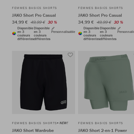
FEMMES BASICS SHORTS
FEMMES BASICS SHORTS
JAKO Short Pro Casual
JAKO Short Pro Casual
34,99 €
34,99 €
49,99 €
30 %
49,99 €
30 %
Disponible
Disponible
Disponible
Disponible
en 3
en 3
Personnalisable
en 3
en 3
Personnali
couleurs
couleurs
couleurs
couleurs
différentes
différentes
différentes
différentes
NEW!
FEMMES BASICS SHORTS
FEMMES BASICS SHORTS
JAKO Short Wardrobe
JAKO Short 2-en-1 Power