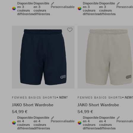
Disponible
Disponible
Disponible
Disponible
en 3
en 3
Personnalisable
en 3
en 3
Personnali
couleurs
couleurs
couleurs
couleurs
différentes
différentes
différentes
différentes
NEW!
NEW!
FEMMES BASICS SHORTS
FEMMES BASICS SHORTS
JAKO Short Wardrobe
JAKO Short Wardrobe
54,99 €
54,99 €
Disponible
Disponible
Disponible
Disponible
en 4
en 4
Personnalisable
en 4
en 4
Personnali
couleurs
couleurs
couleurs
couleurs
différentes
différentes
différentes
différentes