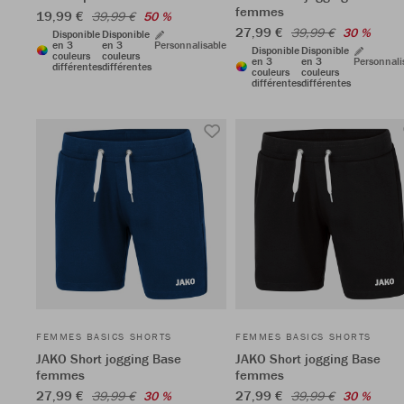
femmes
19,99 €
39,99 €
50 %
27,99 €
39,99 €
30 %
Disponible
Disponible
en 3
en 3
Personnalisable
Disponible
Disponible
couleurs
couleurs
en 3
en 3
Personnali
différentes
différentes
couleurs
couleurs
différentes
différentes
FEMMES BASICS SHORTS
FEMMES BASICS SHORTS
JAKO Short jogging Base
JAKO Short jogging Base
femmes
femmes
27,99 €
27,99 €
39,99 €
30 %
39,99 €
30 %