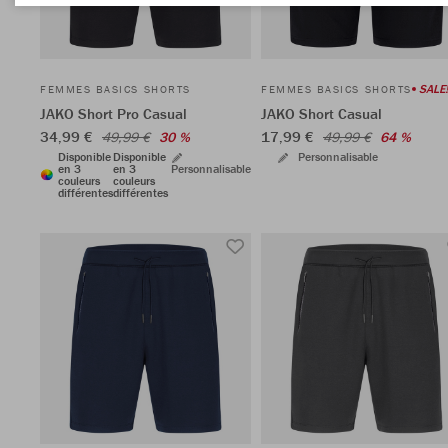
SALE!
FEMMES BASICS SHORTS
FEMMES BASICS SHORTS
JAKO Short Pro Casual
JAKO Short Casual
34,99 €
17,99 €
49,99 €
30 %
49,99 €
64 %
Disponible
Disponible
Personnalisable
en 3
en 3
Personnalisable
couleurs
couleurs
différentes
différentes