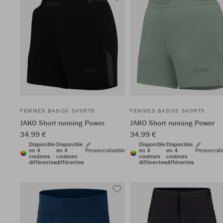
FEMMES BASICS SHORTS
FEMMES BASICS SHORTS
JAKO Short running Power
JAKO Short running Power
34,99 €
34,99 €
Disponible
Disponible
Disponible
Disponible
en 4
en 4
Personnalisable
en 4
en 4
Personnali
couleurs
couleurs
couleurs
couleurs
différentes
différentes
différentes
différentes