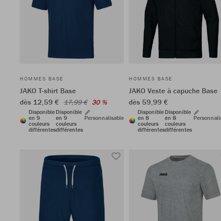
HOMMES BASE
HOMMES BASE
JAKO T-shirt Base
JAKO Veste à capuche Base
dès 12,59 €
dès 59,99 €
17,99 €
30 %
Disponible
Disponible
Disponible
Disponible
en 9
en 9
Personnalisable
en 8
en 8
Personnali
couleurs
couleurs
couleurs
couleurs
différentes
différentes
différentes
différentes