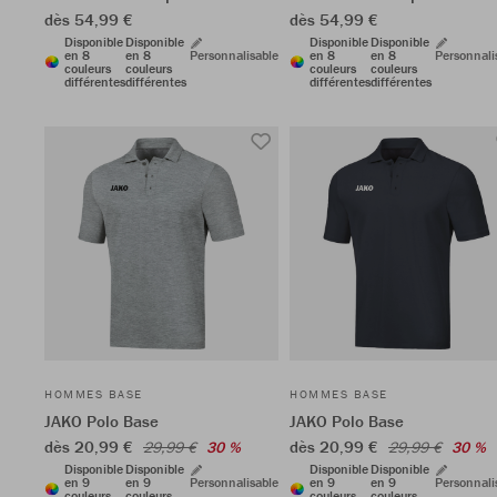
dès 54,99 €
dès 54,99 €
Disponible
Disponible
Disponible
Disponible
en 8
en 8
Personnalisable
en 8
en 8
Personnali
couleurs
couleurs
couleurs
couleurs
différentes
différentes
différentes
différentes
HOMMES BASE
HOMMES BASE
JAKO Polo Base
JAKO Polo Base
dès 20,99 €
dès 20,99 €
29,99 €
30 %
29,99 €
30 %
Disponible
Disponible
Disponible
Disponible
en 9
en 9
Personnalisable
en 9
en 9
Personnali
couleurs
couleurs
couleurs
couleurs