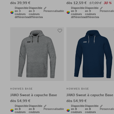
dès 39,99 €
dès 12,59 €
17,99 €
30 %
Disponible
Disponible
Disponible
Disponible
en 3
en 3
Personnalisable
en 9
en 9
Personnali
couleurs
couleurs
couleurs
couleurs
différentes
différentes
différentes
différentes
HOMMES BASE
HOMMES BASE
JAKO Sweat à capuche Base
JAKO Sweat à capuche Base
dès 54,99 €
dès 54,99 €
Disponible
Disponible
Disponible
Disponible
en 8
en 8
Personnalisable
en 8
en 8
Personnali
couleurs
couleurs
couleurs
couleurs