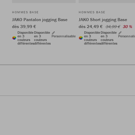
HOMMES BASE
HOMMES BASE
JAKO Pantalon jogging Base
JAKO Short jogging Base
dès 39,99 €
dès 24,49 €
34,99 €
30 %
Disponible
Disponible
Disponible
Disponible
en 3
en 3
Personnalisable
en 3
en 3
Personnali
couleurs
couleurs
couleurs
couleurs
différentes
différentes
différentes
différentes