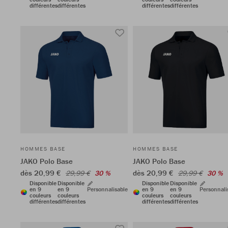
différentes
différentes
différentes
différentes
HOMMES BASE
HOMMES BASE
JAKO Polo Base
JAKO Polo Base
dès 20,99 €
dès 20,99 €
29,99 €
30 %
29,99 €
30 %
Disponible
Disponible
Disponible
Disponible
en 9
en 9
Personnalisable
en 9
en 9
Personnali
couleurs
couleurs
couleurs
couleurs
différentes
différentes
différentes
différentes