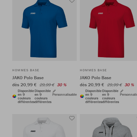
HOMMES BASE
HOMMES BASE
JAKO Polo Base
JAKO Polo Base
dès 20,99 €
dès 20,99 €
29,99 €
30 %
29,99 €
30 %
Disponible
Disponible
Disponible
Disponible
en 9
en 9
Personnalisable
en 9
en 9
Personnali
couleurs
couleurs
couleurs
couleurs
différentes
différentes
différentes
différentes