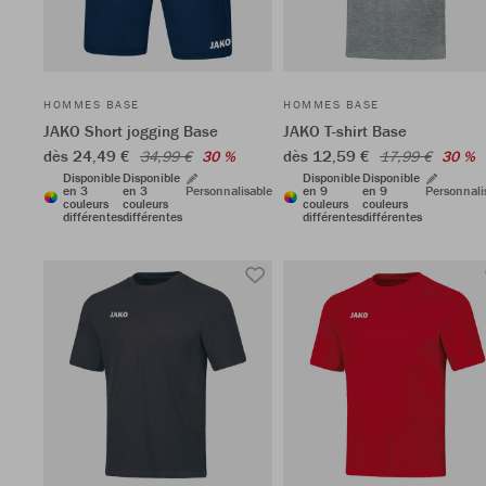
HOMMES BASE
HOMMES BASE
JAKO Short jogging Base
JAKO T-shirt Base
dès 24,49 €
dès 12,59 €
34,99 €
30 %
17,99 €
30 %
Disponible
Disponible
Disponible
Disponible
en 3
en 3
Personnalisable
en 9
en 9
Personnali
couleurs
couleurs
couleurs
couleurs
différentes
différentes
différentes
différentes