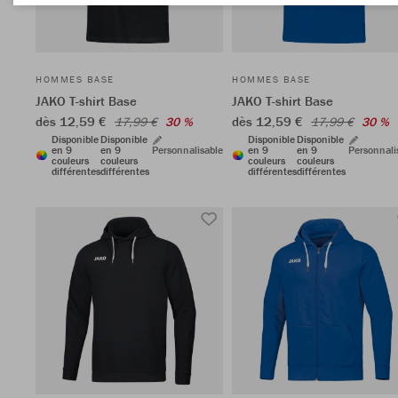
HOMMES BASE
HOMMES BASE
JAKO T-shirt Base
JAKO T-shirt Base
dès 12,59 €
dès 12,59 €
17,99 €
30 %
17,99 €
30 %
Disponible
Disponible
Disponible
Disponible
en 9
en 9
Personnalisable
en 9
en 9
Personnali
couleurs
couleurs
couleurs
couleurs
différentes
différentes
différentes
différentes