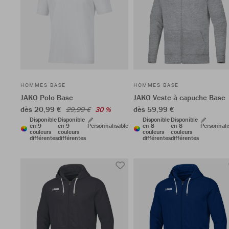
HOMMES BASE
HOMMES BASE
JAKO Polo Base
JAKO Veste à capuche Base
dès 20,99 €
dès 59,99 €
29,99 €
30 %
Disponible
Disponible
Disponible
Disponible
en 9
en 9
Personnalisable
en 8
en 8
Personnali
couleurs
couleurs
couleurs
couleurs
différentes
différentes
différentes
différentes