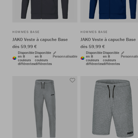
HOMMES BASE
HOMMES BASE
JAKO Veste à capuche Base
JAKO Veste à capuche Base
dès 59,99 €
dès 59,99 €
Disponible
Disponible
Disponible
Disponible
en 8
en 8
Personnalisable
en 8
en 8
Personnali
couleurs
couleurs
couleurs
couleurs
différentes
différentes
différentes
différentes