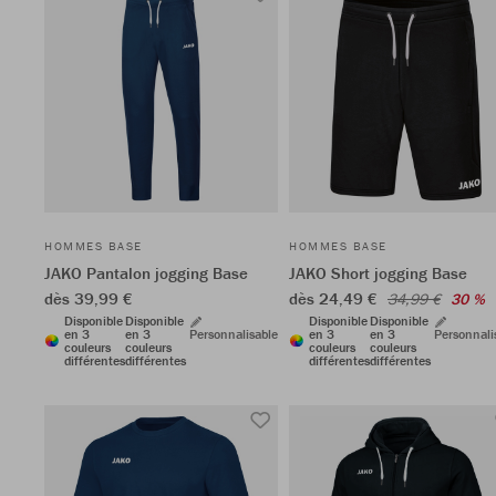
HOMMES BASE
HOMMES BASE
JAKO Pantalon jogging Base
JAKO Short jogging Base
dès 39,99 €
dès 24,49 €
34,99 €
30 %
Disponible
Disponible
Disponible
Disponible
en 3
en 3
Personnalisable
en 3
en 3
Personnali
couleurs
couleurs
couleurs
couleurs
différentes
différentes
différentes
différentes