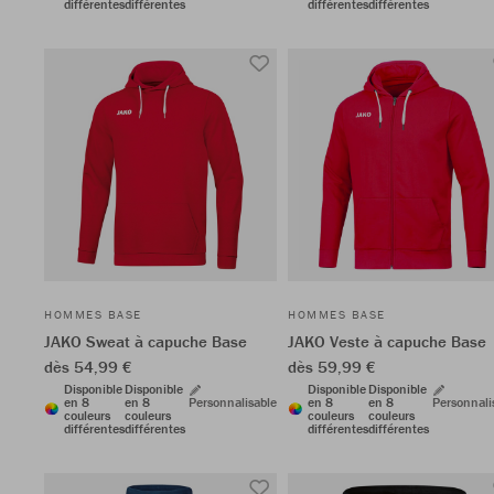
différentes
différentes
différentes
différentes
HOMMES BASE
HOMMES BASE
JAKO Sweat à capuche Base
JAKO Veste à capuche Base
dès 54,99 €
dès 59,99 €
Disponible
Disponible
Disponible
Disponible
en 8
en 8
Personnalisable
en 8
en 8
Personnali
couleurs
couleurs
couleurs
couleurs
différentes
différentes
différentes
différentes