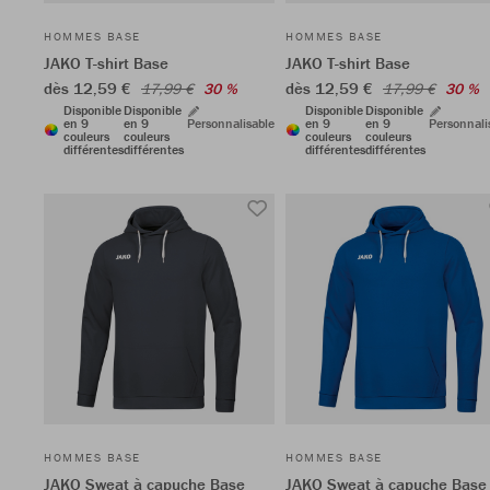
HOMMES BASE
HOMMES BASE
JAKO T-shirt Base
JAKO T-shirt Base
dès 12,59 €
dès 12,59 €
17,99 €
30 %
17,99 €
30 %
Disponible
Disponible
Disponible
Disponible
en 9
en 9
Personnalisable
en 9
en 9
Personnali
couleurs
couleurs
couleurs
couleurs
différentes
différentes
différentes
différentes
HOMMES BASE
HOMMES BASE
JAKO Sweat à capuche Base
JAKO Sweat à capuche Base