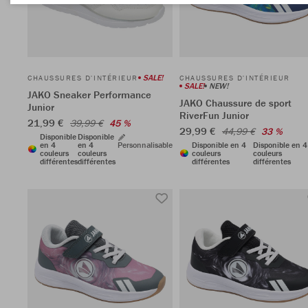
SALE!
CHAUSSURES D'INTÉRIEUR
CHAUSSURES D'INTÉRIEUR
SALE!
NEW!
JAKO Sneaker Performance
JAKO Chaussure de sport
Junior
RiverFun Junior
21,99 €
39,99 €
45 %
29,99 €
44,99 €
33 %
Disponible
Disponible
en 4
en 4
Personnalisable
Disponible en 4
Disponible en 4
couleurs
couleurs
couleurs
couleurs
différentes
différentes
différentes
différentes