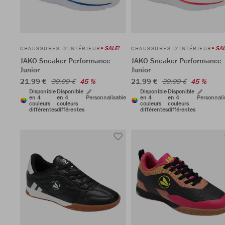
SALE!
SAL
CHAUSSURES D'INTÉRIEUR
CHAUSSURES D'INTÉRIEUR
JAKO Sneaker Performance
JAKO Sneaker Performance
Junior
Junior
21,99 €
21,99 €
39,99 €
45 %
39,99 €
45 %
Disponible
Disponible
Disponible
Disponible
en 4
en 4
Personnalisable
en 4
en 4
Personnali
couleurs
couleurs
couleurs
couleurs
différentes
différentes
différentes
différentes