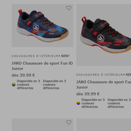
NEW!
CHAUSSURES D'INTÉRIEUR
JAKO Chaussure de sport Fun ID
Junior
NE
dès 39,99 €
CHAUSSURES D'INTÉRIEUR
Disponible en 3
Disponible en 3
JAKO Chaussure de sport Fu
couleurs
couleurs
Junior
différentes
différentes
dès 39,99 €
Disponible en 3
Disponible en 3
couleurs
couleurs
différentes
différentes