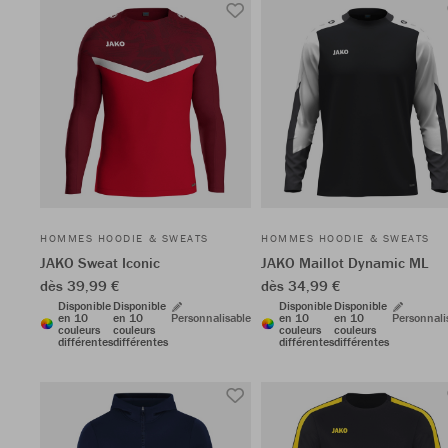
HOMMES HOODIE & SWEATS
HOMMES HOODIE & SWEATS
JAKO Sweat Iconic
JAKO Maillot Dynamic ML
dès 39,99 €
dès 34,99 €
Disponible
Disponible
Disponible
Disponible
en 10
en 10
Personnalisable
en 10
en 10
Personnali
couleurs
couleurs
couleurs
couleurs
différentes
différentes
différentes
différentes