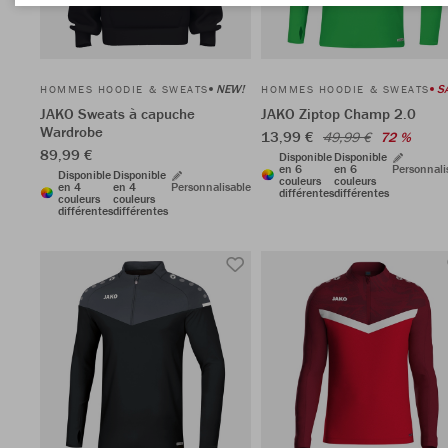
NEW!
S
HOMMES HOODIE & SWEATS
HOMMES HOODIE & SWEATS
JAKO Sweats à capuche
JAKO Ziptop Champ 2.0
Wardrobe
13,99 €
49,99 €
72 %
89,99 €
Disponible
Disponible
en 6
en 6
Personnali
Disponible
Disponible
couleurs
couleurs
en 4
en 4
Personnalisable
différentes
différentes
couleurs
couleurs
différentes
différentes