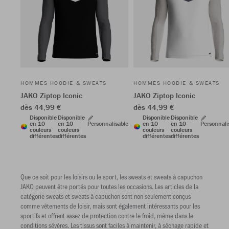
HOMMES HOODIE & SWEATS
HOMMES HOODIE & SWEATS
JAKO Ziptop Iconic
JAKO Ziptop Iconic
dès 44,99 €
dès 44,99 €
Disponible
Disponible
Disponible
Disponible
en 10
en 10
Personnalisable
en 10
en 10
Personnali
couleurs
couleurs
couleurs
couleurs
différentes
différentes
différentes
différentes
Que ce soit pour les loisirs ou le sport, les sweats et sweats à capuchon
JAKO peuvent être portés pour toutes les occasions. Les articles de la
catégorie sweats et sweats à capuchon sont non seulement conçus
comme vêtements de loisir, mais sont également intéressants pour les
sportifs et offrent assez de protection contre le froid, même dans le
conditions sévères. Les tissus sont faciles à maintenir, à séchage rapide et