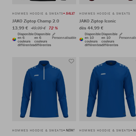
SALE!
HOMMES HOODIE & SWEATS
HOMMES HOODIE & SWEATS
JAKO Ziptop Champ 2.0
JAKO Ziptop Iconic
13,99 €
dès 44,99 €
49,99 €
72 %
Disponible
Disponible
Disponible
Disponible
en 6
en 6
Personnalisable
en 10
en 10
Personnali
couleurs
couleurs
couleurs
couleurs
différentes
différentes
différentes
différentes
NEW!
N
HOMMES HOODIE & SWEATS
HOMMES HOODIE & SWEATS