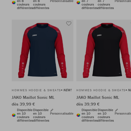
en 8
en 8
Personnalisable
en 7
en 7
Personnali
couleurs
couleurs
couleurs
couleurs
différentes
différentes
différentes
différentes
NEW!
N
HOMMES HOODIE & SWEATS
HOMMES HOODIE & SWEATS
JAKO Maillot Sonic ML
JAKO Maillot Sonic ML
dès 39,99 €
dès 39,99 €
Disponible
Disponible
Disponible
Disponible
en 10
en 10
Personnalisable
en 10
en 10
Personnali
couleurs
couleurs
couleurs
couleurs
différentes
différentes
différentes
différentes