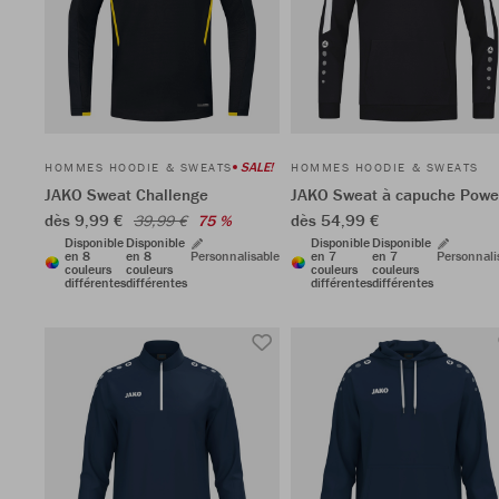
SALE!
HOMMES HOODIE & SWEATS
HOMMES HOODIE & SWEATS
JAKO Sweat Challenge
JAKO Sweat à capuche Powe
dès 9,99 €
dès 54,99 €
39,99 €
75 %
Disponible
Disponible
Disponible
Disponible
en 8
en 8
Personnalisable
en 7
en 7
Personnali
couleurs
couleurs
couleurs
couleurs
différentes
différentes
différentes
différentes