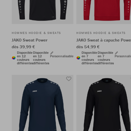
HOMMES HOODIE & SWEATS
HOMMES HOODIE & SWEATS
JAKO Sweat Power
JAKO Sweat à capuche Powe
dès 39,99 €
dès 54,99 €
Disponible
Disponible
Disponible
Disponible
en 12
en 12
Personnalisable
en 7
en 7
Personnali
couleurs
couleurs
couleurs
couleurs
différentes
différentes
différentes
différentes