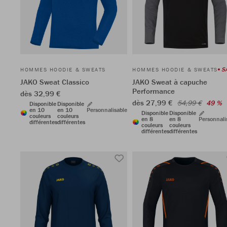
S
HOMMES HOODIE & SWEATS
HOMMES HOODIE & SWEATS
JAKO Sweat Classico
JAKO Sweat à capuche
Performance
dès 32,99 €
dès 27,99 €
54,99 €
49 %
Disponible
Disponible
en 10
en 10
Personnalisable
Disponible
Disponible
couleurs
couleurs
en 8
en 8
Personnali
différentes
différentes
couleurs
couleurs
différentes
différentes