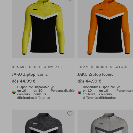
HOMMES HOODIE & SWEATS
HOMMES HOODIE & SWEATS
JAKO Ziptop Iconic
JAKO Ziptop Iconic
dès 44,99 €
dès 44,99 €
Disponible
Disponible
Disponible
Disponible
en 10
en 10
Personnalisable
en 10
en 10
Personnali
couleurs
couleurs
couleurs
couleurs
différentes
différentes
différentes
différentes