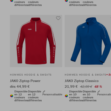
couleurs
couleurs
couleurs
couleurs
différentes
différentes
différentes
différentes
S
HOMMES HOODIE & SWEATS
HOMMES HOODIE & SWEATS
JAKO Ziptop Power
JAKO Ziptop Classico
dès 44,99 €
21,99 €
42,99 €
48 %
Disponible
Disponible
Disponible
Disponible
en 12
en 12
Personnalisable
en 10
en 10
Personnali
couleurs
couleurs
couleurs
couleurs
différentes
différentes
différentes
différentes