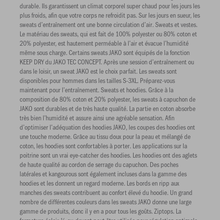
durable. Ils garantissent un climat corporel super chaud pour les jours les
plus froids, afin que votre corps ne refroidit pas. Sur les jours en sueur, les
sweats d’entraînement ont une bonne circulation d’air. Sweats et vestes.
Le matériau des sweats, qui est fait de 100% polyester ou 80% coton et
20% polyester, est hautement perméable à l’air et évacue l’humidité
même sous charge. Certains sweats JAKO sont équipés de la fonction
KEEP DRY du JAKO TEC CONCEPT. Après une session d’entraînement ou
dans le loisir, un sweat JAKO est le choix parfait. Les sweats sont
disponibles pour hommes dans les tailles S-3XL. Préparez-vous
maintenant pour l’entraînement. Sweats et hoodies. Grâce à la
composition de 80% coton et 20% polyester, les sweats à capuchon de
JAKO sont durables et de très haute qualité. La partie en coton absorbe
très bien l’humidité et assure ainsi une agréable sensation. Afin
d’optimiser l’adéquation des hoodies JAKO, les coupes des hoodies ont
une touche moderne. Grâce au tissu doux pour la peau et mélangé de
coton, les hoodies sont confortables à porter. Les applications sur la
poitrine sont un vrai eye-catcher des hoodies. Les hoodies ont des aglets
de haute qualité au cordon de serrage du capuchon. Des poches
latérales et kangourous sont également incluses dans la gamme des
hoodies et les donnent un regard moderne. Les bords en ripp aux
manches des sweats contribuent au confort élevé du hoodie. Un grand
nombre de différentes couleurs dans les sweats JAKO donne une large
gamme de produits, donc il y en a pour tous les goûts. Ziptops. La