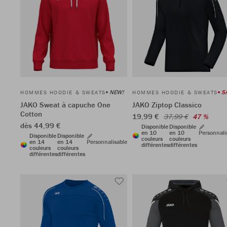
NEW!
S
HOMMES HOODIE & SWEATS
HOMMES HOODIE & SWEATS
JAKO Sweat à capuche One
JAKO Ziptop Classico
Cotton
19,99 €
37,99 €
47 %
dès 44,99 €
Disponible
Disponible
en 10
en 10
Personnali
Disponible
Disponible
couleurs
couleurs
en 14
en 14
Personnalisable
différentes
différentes
couleurs
couleurs
différentes
différentes