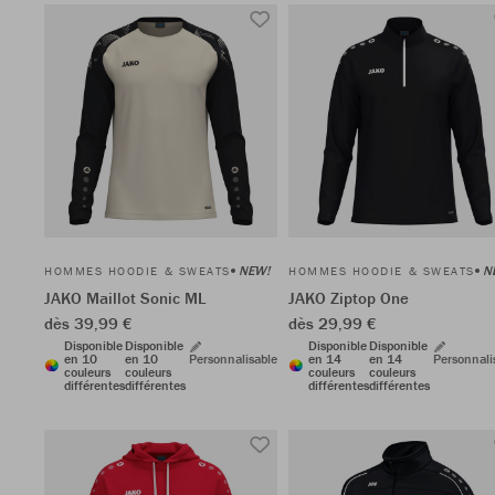
NEW!
N
HOMMES HOODIE & SWEATS
HOMMES HOODIE & SWEATS
JAKO Maillot Sonic ML
JAKO Ziptop One
dès 39,99 €
dès 29,99 €
Disponible
Disponible
Disponible
Disponible
en 10
en 10
Personnalisable
en 14
en 14
Personnali
couleurs
couleurs
couleurs
couleurs
différentes
différentes
différentes
différentes