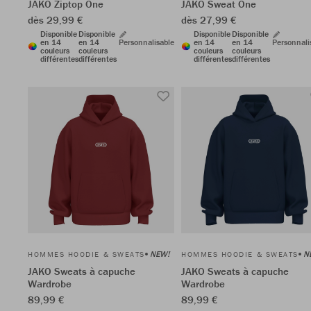
JAKO Ziptop One
JAKO Sweat One
dès 29,99 €
dès 27,99 €
Disponible
Disponible
Disponible
Disponible
en 14
en 14
Personnalisable
en 14
en 14
Personnali
couleurs
couleurs
couleurs
couleurs
différentes
différentes
différentes
différentes
NEW!
N
HOMMES HOODIE & SWEATS
HOMMES HOODIE & SWEATS
JAKO Sweats à capuche
JAKO Sweats à capuche
Wardrobe
Wardrobe
89,99 €
89,99 €