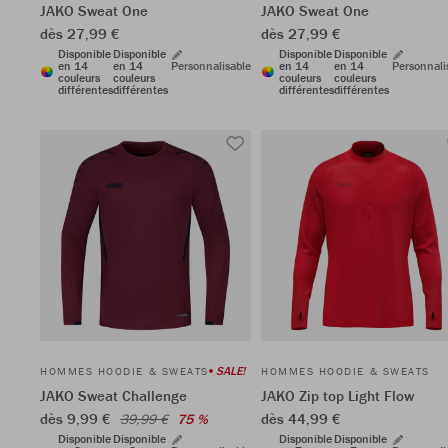
JAKO Sweat One
JAKO Sweat One
dès 27,99 €
dès 27,99 €
Disponible
Disponible
Disponible
Disponible
en 14
en 14
Personnalisable
en 14
en 14
Personnali
couleurs
couleurs
couleurs
couleurs
différentes
différentes
différentes
différentes
SALE!
HOMMES HOODIE & SWEATS
HOMMES HOODIE & SWEATS
JAKO Sweat Challenge
JAKO Zip top Light Flow
dès 9,99 €
dès 44,99 €
39,99 €
75 %
Disponible
Disponible
Disponible
Disponible