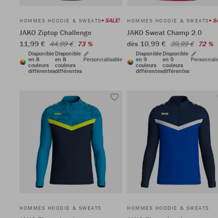
SALE!
S
HOMMES HOODIE & SWEATS
HOMMES HOODIE & SWEATS
JAKO Ziptop Challenge
JAKO Sweat Champ 2.0
11,99 €
dès 10,99 €
44,99 €
73 %
39,99 €
72 %
Disponible
Disponible
Disponible
Disponible
en 8
en 8
Personnalisable
en 9
en 9
Personnali
couleurs
couleurs
couleurs
couleurs
différentes
différentes
différentes
différentes
HOMMES HOODIE & SWEATS
HOMMES HOODIE & SWEATS