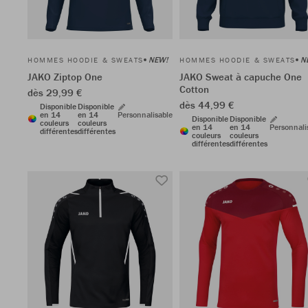
NEW!
N
HOMMES HOODIE & SWEATS
HOMMES HOODIE & SWEATS
JAKO Ziptop One
JAKO Sweat à capuche One
Cotton
dès 29,99 €
dès 44,99 €
Disponible
Disponible
en 14
en 14
Personnalisable
Disponible
Disponible
couleurs
couleurs
en 14
en 14
Personnali
différentes
différentes
couleurs
couleurs
différentes
différentes