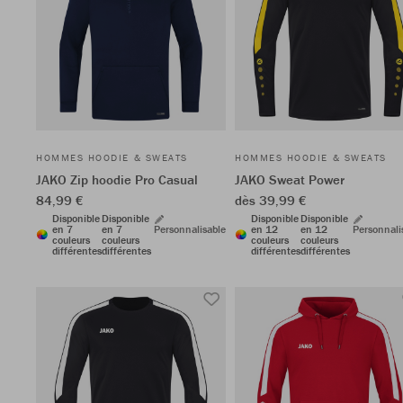
HOMMES HOODIE & SWEATS
HOMMES HOODIE & SWEATS
JAKO Zip hoodie Pro Casual
JAKO Sweat Power
84,99 €
dès 39,99 €
Disponible
Disponible
Disponible
Disponible
en 7
en 7
Personnalisable
en 12
en 12
Personnali
couleurs
couleurs
couleurs
couleurs
différentes
différentes
différentes
différentes