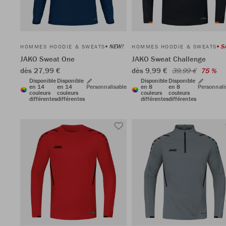
NEW!
S
HOMMES HOODIE & SWEATS
HOMMES HOODIE & SWEATS
JAKO Sweat One
JAKO Sweat Challenge
dès 27,99 €
dès 9,99 €
39,99 €
75 %
Disponible
Disponible
Disponible
Disponible
en 14
en 14
Personnalisable
en 8
en 8
Personnali
couleurs
couleurs
couleurs
couleurs
différentes
différentes
différentes
différentes