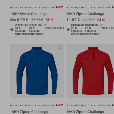
SALE!
S
HOMMES HOODIE & SWEATS
HOMMES HOODIE & SWEATS
JAKO Sweat Challenge
JAKO Ziptop Challenge
dès 9,99 €
11,99 €
39,99 €
75 %
44,99 €
73 %
Disponible
Disponible
Disponible
Disponible
en 8
en 8
Personnalisable
en 8
en 8
Personnali
couleurs
couleurs
couleurs
couleurs
différentes
différentes
différentes
différentes
SALE!
S
HOMMES HOODIE & SWEATS
HOMMES HOODIE & SWEATS
JAKO Ziptop Challenge
JAKO Ziptop Challenge