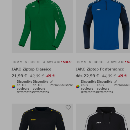
SALE!
S
HOMMES HOODIE & SWEATS
HOMMES HOODIE & SWEATS
JAKO Ziptop Classico
JAKO Ziptop Performance
21,99 €
dès 22,99 €
42,99 €
48 %
44,99 €
48 %
Disponible
Disponible
Disponible
Disponible
en 10
en 10
Personnalisable
en 8
en 8
Personnali
couleurs
couleurs
couleurs
couleurs
différentes
différentes
différentes
différentes