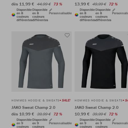
dès 11,99 €
13,99 €
44,99 €
73 %
49,99 €
72 %
Disponible
Disponible
Disponible
Disponible
en 8
en 8
Personnalisable
en 8
en 8
Personnali
couleurs
couleurs
couleurs
couleurs
différentes
différentes
différentes
différentes
SALE!
S
HOMMES HOODIE & SWEATS
HOMMES HOODIE & SWEATS
JAKO Sweat Champ 2.0
JAKO Sweat Champ 2.0
dès 10,99 €
10,99 €
39,99 €
72 %
39,99 €
72 %
Disponible
Disponible
Disponible
Disponible
en 9
en 9
Personnalisable
en 9
en 9
Personnali
couleurs
couleurs
couleurs
couleurs