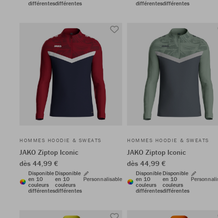
différentes
différentes
différentes
différentes
HOMMES HOODIE & SWEATS
HOMMES HOODIE & SWEATS
JAKO Ziptop Iconic
JAKO Ziptop Iconic
dès 44,99 €
dès 44,99 €
Disponible
Disponible
Disponible
Disponible
en 10
en 10
Personnalisable
en 10
en 10
Personnali
couleurs
couleurs
couleurs
couleurs
différentes
différentes
différentes
différentes