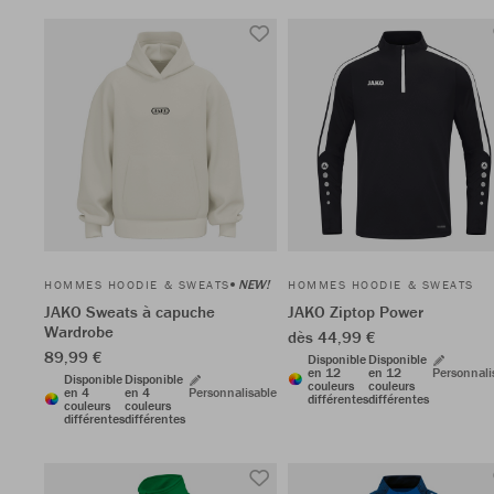
NEW!
HOMMES HOODIE & SWEATS
HOMMES HOODIE & SWEATS
JAKO Sweats à capuche
JAKO Ziptop Power
Wardrobe
dès 44,99 €
89,99 €
Disponible
Disponible
en 12
en 12
Personnali
Disponible
Disponible
couleurs
couleurs
en 4
en 4
Personnalisable
différentes
différentes
couleurs
couleurs
différentes
différentes