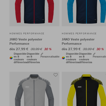
HOMMES PERFORMANCE
HOMMES PERFORMANCE
JAKO Veste polyester
JAKO Veste polyester
Performance
Performance
dès 27,99 €
dès 27,99 €
39,99 €
30 %
39,99 €
30 %
Disponible
Disponible
Disponible
Disponible
en 8
en 8
Personnalisable
en 8
en 8
Personnali
couleurs
couleurs
couleurs
couleurs
différentes
différentes
différentes
différentes