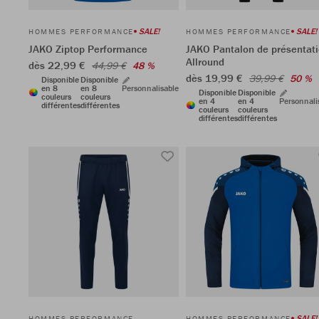
SALE!
SALE!
HOMMES PERFORMANCE
HOMMES PERFORMANCE
JAKO Ziptop Performance
JAKO Pantalon de présentat
Allround
dès 22,99 €
44,99 €
48 %
dès 19,99 €
39,99 €
50 %
Disponible
Disponible
en 8
en 8
Personnalisable
Disponible
Disponible
couleurs
couleurs
en 4
en 4
Personnali
différentes
différentes
couleurs
couleurs
différentes
différentes
SALE!
HOMMES PERFORMANCE
HOMMES PERFORMANCE