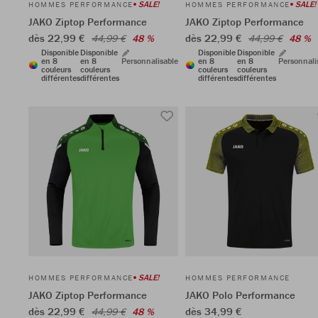
SALE!
SALE!
HOMMES PERFORMANCE
HOMMES PERFORMANCE
JAKO Ziptop Performance
JAKO Ziptop Performance
dès 22,99 €
dès 22,99 €
44,99 €
48 %
44,99 €
48 %
Disponible
Disponible
Disponible
Disponible
en 8
en 8
Personnalisable
en 8
en 8
Personnali
couleurs
couleurs
couleurs
couleurs
différentes
différentes
différentes
différentes
SALE!
HOMMES PERFORMANCE
HOMMES PERFORMANCE
JAKO Ziptop Performance
JAKO Polo Performance
dès 22,99 €
dès 34,99 €
44,99 €
48 %