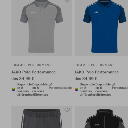
HOMMES PERFORMANCE
HOMMES PERFORMANCE
JAKO Polo Performance
JAKO Polo Performance
dès 34,99 €
dès 34,99 €
Disponible
Disponible
Disponible
Disponible
en 8
en 8
Personnalisable
en 8
en 8
Personnali
couleurs
couleurs
couleurs
couleurs
différentes
différentes
différentes
différentes