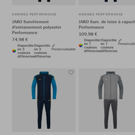
HOMMES PERFORMANCE
HOMMES PERFORMANCE
JAKO Survêtement
JAKO Surv. de loisir à capuc
d'entrainement polyester
Performance
Performance
109,98 €
74,98 €
Disponible
Disponible
en 7
en 7
Personnali
Disponible
Disponible
couleurs
couleurs
en 3
en 3
Personnalisable
différentes
différentes
couleurs
couleurs
différentes
différentes