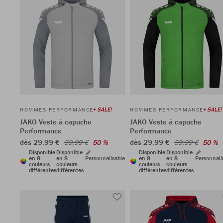
SALE!
SALE!
HOMMES PERFORMANCE
HOMMES PERFORMANCE
JAKO Veste à capuche
JAKO Veste à capuche
Performance
Performance
dès 29,99 €
dès 29,99 €
59,99 €
50 %
59,99 €
50 %
Disponible
Disponible
Disponible
Disponible
en 8
en 8
Personnalisable
en 8
en 8
Personnali
couleurs
couleurs
couleurs
couleurs
différentes
différentes
différentes
différentes