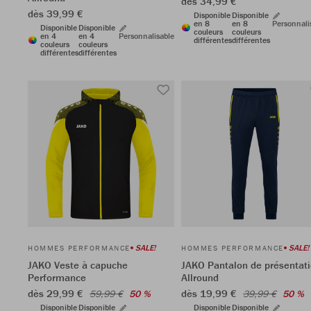
dès 34,99 €
dès 39,99 €
Disponible
Disponible
en 8
en 8
Personnali
Disponible
Disponible
couleurs
couleurs
en 4
en 4
Personnalisable
différentes
différentes
couleurs
couleurs
différentes
différentes
SALE!
SALE!
HOMMES PERFORMANCE
HOMMES PERFORMANCE
JAKO Veste à capuche
JAKO Pantalon de présentat
Performance
Allround
dès 29,99 €
dès 19,99 €
59,99 €
50 %
39,99 €
50 %
Disponible
Disponible
Disponible
Disponible