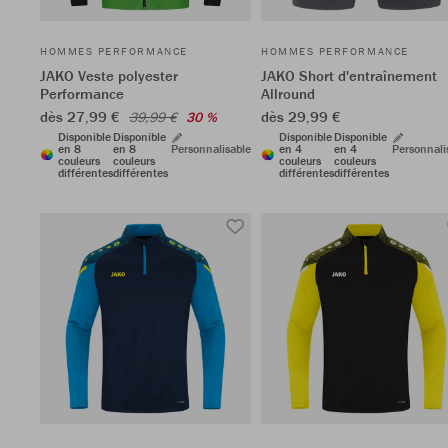
HOMMES PERFORMANCE
HOMMES PERFORMANCE
JAKO Veste polyester
JAKO Short d'entraînement
Performance
Allround
dès 27,99 €
dès 29,99 €
39,99 €
30 %
Disponible
Disponible
Disponible
Disponible
en 8
en 8
Personnalisable
en 4
en 4
Personnali
couleurs
couleurs
couleurs
couleurs
différentes
différentes
différentes
différentes