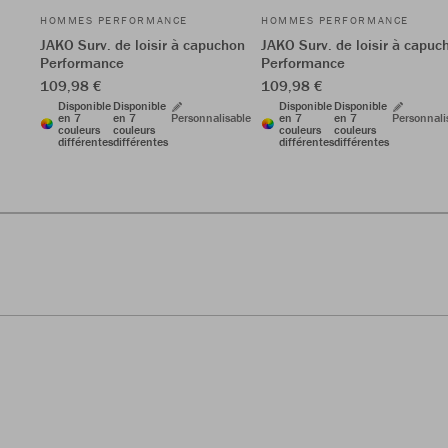
HOMMES PERFORMANCE
HOMMES PERFORMANCE
JAKO Surv. de loisir à capuchon
JAKO Surv. de loisir à capuc
Performance
Performance
109,98 €
109,98 €
Disponible
Disponible
Disponible
Disponible
en 7
en 7
Personnalisable
en 7
en 7
Personnali
couleurs
couleurs
couleurs
couleurs
différentes
différentes
différentes
différentes