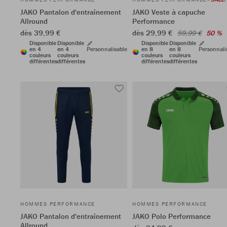
JAKO Pantalon d'entraînement
JAKO Veste à capuche
Allround
Performance
dès 39,99 €
dès 29,99 €
59,99 €
50 %
Disponible
Disponible
Disponible
Disponible
en 4
en 4
Personnalisable
en 8
en 8
Personnali
couleurs
couleurs
couleurs
couleurs
différentes
différentes
différentes
différentes
HOMMES PERFORMANCE
HOMMES PERFORMANCE
JAKO Pantalon d'entraînement
JAKO Polo Performance
Allround