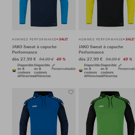
SALE!
SALE!
HOMMES PERFORMANCE
HOMMES PERFORMANCE
JAKO Sweat à capuche
JAKO Sweat à capuche
Performance
Performance
dès 27,99 €
dès 27,99 €
54,99 €
49 %
54,99 €
49 %
Disponible
Disponible
Disponible
Disponible
en 8
en 8
Personnalisable
en 8
en 8
Personnali
couleurs
couleurs
couleurs
couleurs
différentes
différentes
différentes
différentes