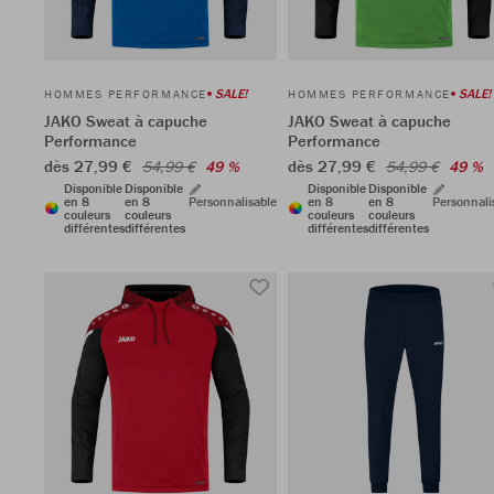
SALE!
SALE!
HOMMES PERFORMANCE
HOMMES PERFORMANCE
JAKO Sweat à capuche
JAKO Sweat à capuche
Performance
Performance
dès 27,99 €
dès 27,99 €
54,99 €
49 %
54,99 €
49 %
Disponible
Disponible
Disponible
Disponible
en 8
en 8
Personnalisable
en 8
en 8
Personnali
couleurs
couleurs
couleurs
couleurs
différentes
différentes
différentes
différentes