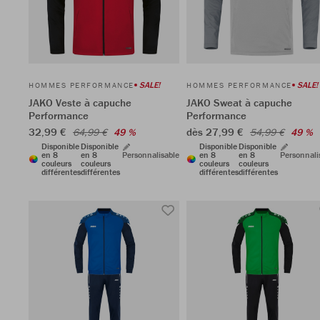
SALE!
SALE!
HOMMES PERFORMANCE
HOMMES PERFORMANCE
JAKO Veste à capuche
JAKO Sweat à capuche
Performance
Performance
32,99 €
dès 27,99 €
64,99 €
49 %
54,99 €
49 %
Disponible
Disponible
Disponible
Disponible
en 8
en 8
Personnalisable
en 8
en 8
Personnali
couleurs
couleurs
couleurs
couleurs
différentes
différentes
différentes
différentes