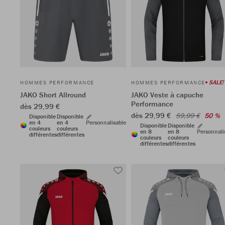
SALE!
HOMMES PERFORMANCE
HOMMES PERFORMANCE
JAKO Short Allround
JAKO Veste à capuche
Performance
dès 29,99 €
dès 29,99 €
59,99 €
50 %
Disponible
Disponible
en 4
en 4
Personnalisable
Disponible
Disponible
couleurs
couleurs
en 8
en 8
Personnali
différentes
différentes
couleurs
couleurs
différentes
différentes