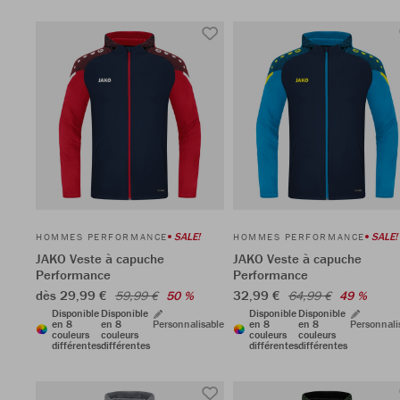
SALE!
SALE!
HOMMES PERFORMANCE
HOMMES PERFORMANCE
JAKO Veste à capuche
JAKO Veste à capuche
Performance
Performance
dès 29,99 €
32,99 €
59,99 €
50 %
64,99 €
49 %
Disponible
Disponible
Disponible
Disponible
en 8
en 8
Personnalisable
en 8
en 8
Personnali
couleurs
couleurs
couleurs
couleurs
différentes
différentes
différentes
différentes