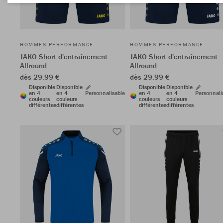
HOMMES PERFORMANCE
HOMMES PERFORMANCE
JAKO Short d'entraînement
JAKO Short d'entraînement
Allround
Allround
dès 29,99 €
dès 29,99 €
Disponible
Disponible
Disponible
Disponible
en 4
en 4
Personnalisable
en 4
en 4
Personnali
couleurs
couleurs
couleurs
couleurs
différentes
différentes
différentes
différentes