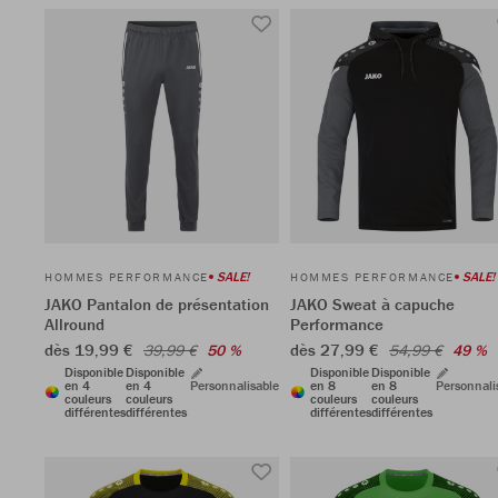
SALE!
SALE!
HOMMES PERFORMANCE
HOMMES PERFORMANCE
JAKO Pantalon de présentation
JAKO Sweat à capuche
Allround
Performance
dès 19,99 €
dès 27,99 €
39,99 €
50 %
54,99 €
49 %
Disponible
Disponible
Disponible
Disponible
en 4
en 4
Personnalisable
en 8
en 8
Personnali
couleurs
couleurs
couleurs
couleurs
différentes
différentes
différentes
différentes