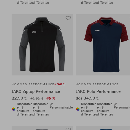
différentes
différentes
différentes
différentes
SALE!
HOMMES PERFORMANCE
HOMMES PERFORMANCE
JAKO Ziptop Performance
JAKO Polo Performance
22,99 €
dès 34,99 €
44,99 €
48 %
Disponible
Disponible
Disponible
Disponible
en 8
en 8
Personnalisable
en 8
en 8
Personnali
couleurs
couleurs
couleurs
couleurs
différentes
différentes
différentes
différentes