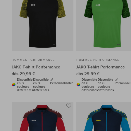
HOMMES PERFORMANCE
HOMMES PERFORMANCE
JAKO T-shirt Performance
JAKO T-shirt Performance
dès 29,99 €
dès 29,99 €
Disponible
Disponible
Disponible
Disponible
en 8
en 8
Personnalisable
en 8
en 8
Personnali
couleurs
couleurs
couleurs
couleurs
différentes
différentes
différentes
différentes