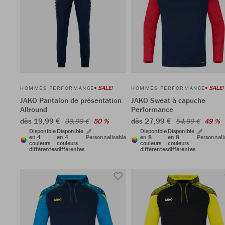
SALE!
SALE!
HOMMES PERFORMANCE
HOMMES PERFORMANCE
JAKO Pantalon de présentation
JAKO Sweat à capuche
Allround
Performance
dès 19,99 €
dès 27,99 €
39,99 €
50 %
54,99 €
49 %
Disponible
Disponible
Disponible
Disponible
en 4
en 4
Personnalisable
en 8
en 8
Personnali
couleurs
couleurs
couleurs
couleurs
différentes
différentes
différentes
différentes