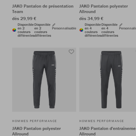
JAKO Pantalon de présentation
JAKO Pantalon polyester
Team
Allround
dès 29,99 €
dès 34,99 €
Disponible
Disponible
Disponible
Disponible
en 2
en 2
Personnalisable
en 4
en 4
Personnali
couleurs
couleurs
couleurs
couleurs
différentes
différentes
différentes
différentes
HOMMES PERFORMANCE
HOMMES PERFORMANCE
JAKO Pantalon polyester
JAKO Pantalon d'entraîneme
Allround
Allround