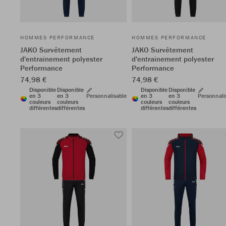
HOMMES PERFORMANCE
HOMMES PERFORMANCE
JAKO Survêtement
JAKO Survêtement
d'entrainement polyester
d'entrainement polyester
Performance
Performance
74,98 €
74,98 €
Disponible
Disponible
Disponible
Disponible
en 3
en 3
Personnalisable
en 3
en 3
Personnali
couleurs
couleurs
couleurs
couleurs
différentes
différentes
différentes
différentes