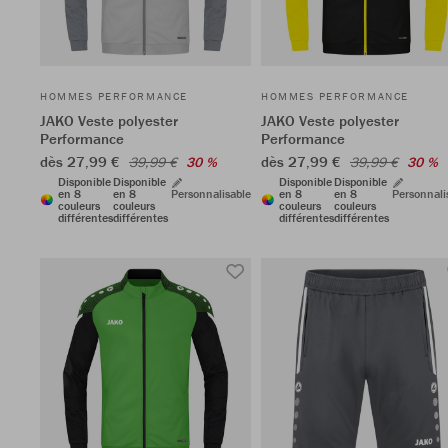
HOMMES PERFORMANCE
HOMMES PERFORMANCE
JAKO Veste polyester
JAKO Veste polyester
Performance
Performance
dès 27,99 €
dès 27,99 €
39,99 €
30 %
39,99 €
30 %
Disponible
Disponible
Disponible
Disponible
en 8
en 8
Personnalisable
en 8
en 8
Personnali
couleurs
couleurs
couleurs
couleurs
différentes
différentes
différentes
différentes