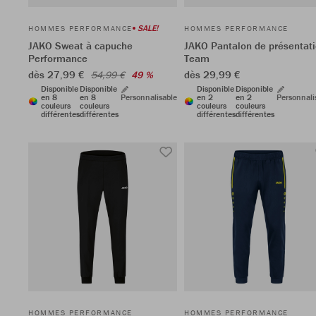
SALE!
HOMMES PERFORMANCE
HOMMES PERFORMANCE
JAKO Sweat à capuche
JAKO Pantalon de présentat
Performance
Team
dès 27,99 €
dès 29,99 €
54,99 €
49 %
Disponible
Disponible
Disponible
Disponible
en 8
en 8
Personnalisable
en 2
en 2
Personnali
couleurs
couleurs
couleurs
couleurs
différentes
différentes
différentes
différentes
HOMMES PERFORMANCE
HOMMES PERFORMANCE