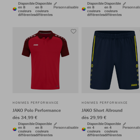
Disponible
Disponible
Disponible
Disponible
en 8
en 8
Personnalisable
en 8
en 8
Personnali
couleurs
couleurs
couleurs
couleurs
différentes
différentes
différentes
différentes
HOMMES PERFORMANCE
HOMMES PERFORMANCE
JAKO Polo Performance
JAKO Short Allround
dès 34,99 €
dès 29,99 €
Disponible
Disponible
Disponible
Disponible
en 8
en 8
Personnalisable
en 4
en 4
Personnali
couleurs
couleurs
couleurs
couleurs
différentes
différentes
différentes
différentes