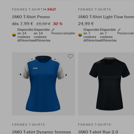
SALE!
FEMMES T-SHIRTS
FEMMES T-SHIRTS
JAKO T-Shirt Promo
JAKO T-Shirt Light Flow fe
dès 7,99 €
24,99 €
15,99 €
50 %
Disponible
Disponible
Disponible
Disponible
en 14
en 14
Personnalisable
en 7
en 7
Personnali
couleurs
couleurs
couleurs
couleurs
différentes
différentes
différentes
différentes
FEMMES T-SHIRTS
FEMMES T-SHIRTS
JAKO T-shirt Dynamic femmes
JAKO T-shirt Run 2.0