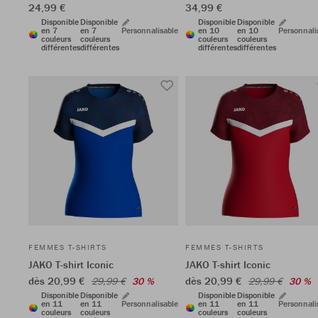
24,99 €
34,99 €
Disponible
Disponible
Disponible
Disponible
en 7
en 7
Personnalisable
en 10
en 10
Personnali
couleurs
couleurs
couleurs
couleurs
différentes
différentes
différentes
différentes
FEMMES T-SHIRTS
FEMMES T-SHIRTS
JAKO T-shirt Iconic
JAKO T-shirt Iconic
dès 20,99 €
dès 20,99 €
29,99 €
30 %
29,99 €
30 %
Disponible
Disponible
Disponible
Disponible
en 11
en 11
Personnalisable
en 11
en 11
Personnali
couleurs
couleurs
couleurs
couleurs