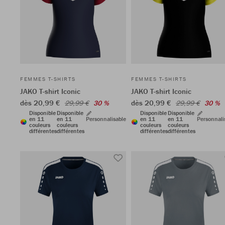
FEMMES T-SHIRTS
FEMMES T-SHIRTS
JAKO T-shirt Iconic
JAKO T-shirt Iconic
dès 20,99 €
dès 20,99 €
29,99 €
30 %
29,99 €
30 %
Disponible
Disponible
Disponible
Disponible
en 11
en 11
Personnalisable
en 11
en 11
Personnali
couleurs
couleurs
couleurs
couleurs
différentes
différentes
différentes
différentes