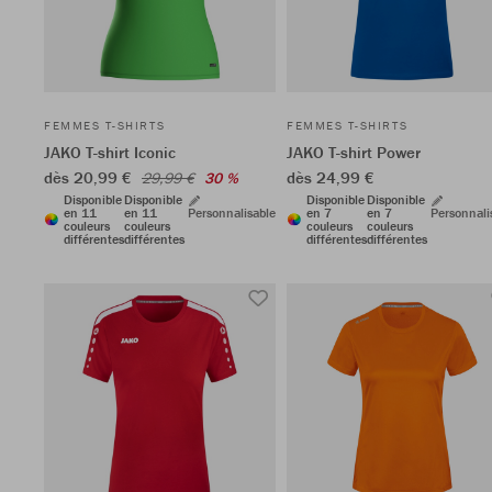
FEMMES T-SHIRTS
FEMMES T-SHIRTS
JAKO T-shirt Iconic
JAKO T-shirt Power
dès 20,99 €
dès 24,99 €
29,99 €
30 %
Disponible
Disponible
Disponible
Disponible
en 11
en 11
Personnalisable
en 7
en 7
Personnali
couleurs
couleurs
couleurs
couleurs
différentes
différentes
différentes
différentes