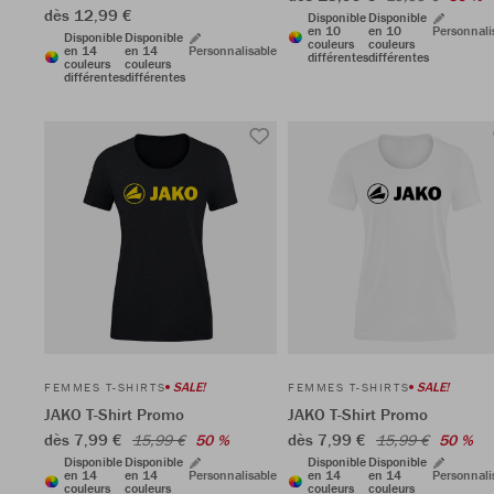
dès 12,99 €
Disponible
Disponible
en 10
en 10
Personnali
Disponible
Disponible
couleurs
couleurs
en 14
en 14
Personnalisable
différentes
différentes
couleurs
couleurs
différentes
différentes
SALE!
SALE!
FEMMES T-SHIRTS
FEMMES T-SHIRTS
JAKO T-Shirt Promo
JAKO T-Shirt Promo
dès 7,99 €
dès 7,99 €
15,99 €
50 %
15,99 €
50 %
Disponible
Disponible
Disponible
Disponible
en 14
en 14
Personnalisable
en 14
en 14
Personnali
couleurs
couleurs
couleurs
couleurs