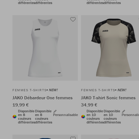
différentes
différentes
différentes
différentes
NEW!
NEW!
FEMMES T-SHIRTS
FEMMES T-SHIRTS
JAKO Débardeur One femmes
JAKO T-shirt Sonic femmes
19,99 €
34,99 €
Disponible
Disponible
Disponible
Disponible
en 8
en 8
Personnalisable
en 10
en 10
Personnali
couleurs
couleurs
couleurs
couleurs
différentes
différentes
différentes
différentes