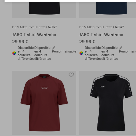
NEW!
NEW!
FEMMES T-SHIRTS
FEMMES T-SHIRTS
JAKO T-shirt Wardrobe
JAKO T-shirt Wardrobe
29,99 €
29,99 €
Disponible
Disponible
Disponible
Disponible
en 4
en 4
Personnalisable
en 4
en 4
Personnali
couleurs
couleurs
couleurs
couleurs
différentes
différentes
différentes
différentes