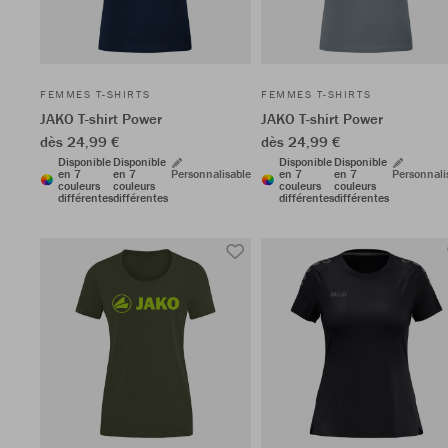
FEMMES T-SHIRTS
FEMMES T-SHIRTS
JAKO T-shirt Power
JAKO T-shirt Power
dès 24,99 €
dès 24,99 €
Disponible
Disponible
Disponible
Disponible
en 7
en 7
Personnalisable
en 7
en 7
Personnali
couleurs
couleurs
couleurs
couleurs
différentes
différentes
différentes
différentes