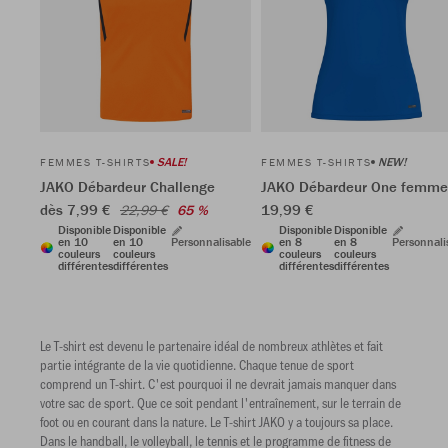
SALE!
NEW!
FEMMES T-SHIRTS
FEMMES T-SHIRTS
JAKO Débardeur Challenge
JAKO Débardeur One femme
dès 7,99 €
19,99 €
22,99 €
65 %
Disponible
Disponible
Disponible
Disponible
en 10
en 10
Personnalisable
en 8
en 8
Personnali
couleurs
couleurs
couleurs
couleurs
différentes
différentes
différentes
différentes
Le T-shirt est devenu le partenaire idéal de nombreux athlètes et fait
partie intégrante de la vie quotidienne. Chaque tenue de sport
comprend un T-shirt. C'est pourquoi il ne devrait jamais manquer dans
votre sac de sport. Que ce soit pendant l'entraînement, sur le terrain de
foot ou en courant dans la nature. Le T-shirt JAKO y a toujours sa place.
Dans le handball, le volleyball, le tennis et le programme de fitness de