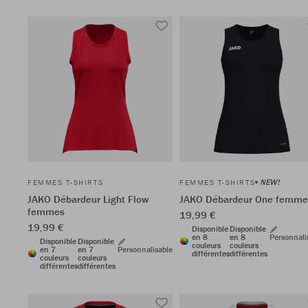
NEW!
FEMMES T-SHIRTS
FEMMES T-SHIRTS
JAKO Débardeur Light Flow
JAKO Débardeur One femme
femmes
19,99 €
19,99 €
Disponible
Disponible
en 8
en 8
Personnali
Disponible
Disponible
couleurs
couleurs
en 7
en 7
Personnalisable
différentes
différentes
couleurs
couleurs
différentes
différentes