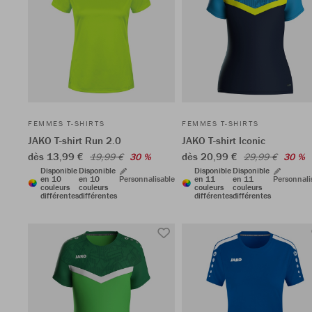
FEMMES T-SHIRTS
FEMMES T-SHIRTS
JAKO T-shirt Run 2.0
JAKO T-shirt Iconic
dès 13,99 €
dès 20,99 €
19,99 €
30 %
29,99 €
30 %
Disponible
Disponible
Disponible
Disponible
en 10
en 10
Personnalisable
en 11
en 11
Personnali
couleurs
couleurs
couleurs
couleurs
différentes
différentes
différentes
différentes