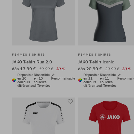
FEMMES T-SHIRTS
FEMMES T-SHIRTS
JAKO T-shirt Run 2.0
JAKO T-shirt Iconic
dès 13,99 €
dès 20,99 €
19,99 €
30 %
29,99 €
30 %
Disponible
Disponible
Disponible
Disponible
en 10
en 10
Personnalisable
en 11
en 11
Personnali
couleurs
couleurs
couleurs
couleurs
différentes
différentes
différentes
différentes