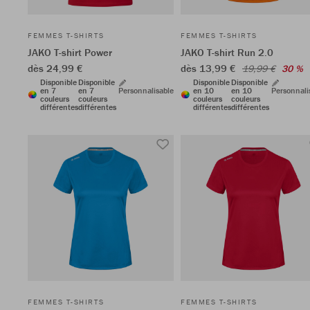
FEMMES T-SHIRTS
FEMMES T-SHIRTS
JAKO T-shirt Power
JAKO T-shirt Run 2.0
dès 24,99 €
dès 13,99 €
19,99 €
30 %
Disponible
Disponible
Disponible
Disponible
en 7
en 7
Personnalisable
en 10
en 10
Personnali
couleurs
couleurs
couleurs
couleurs
différentes
différentes
différentes
différentes
FEMMES T-SHIRTS
FEMMES T-SHIRTS