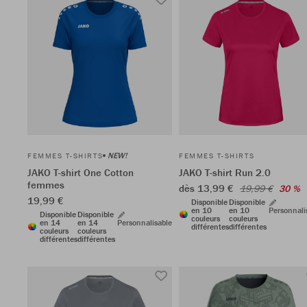
NEW!
FEMMES T-SHIRTS
FEMMES T-SHIRTS
JAKO T-shirt One Cotton
JAKO T-shirt Run 2.0
femmes
dès 13,99 €
19,99 €
30 %
19,99 €
Disponible
Disponible
en 10
en 10
Personnali
Disponible
Disponible
couleurs
couleurs
en 14
en 14
Personnalisable
différentes
différentes
couleurs
couleurs
différentes
différentes