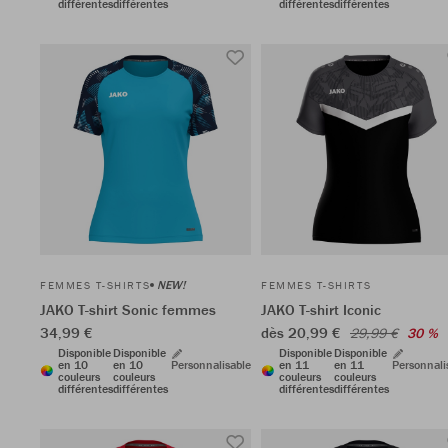
différentes
différentes
différentes
différentes
NEW!
FEMMES T-SHIRTS
FEMMES T-SHIRTS
JAKO T-shirt Sonic femmes
JAKO T-shirt Iconic
34,99 €
dès 20,99 €
29,99 €
30 %
Disponible
Disponible
Disponible
Disponible
en 10
en 10
Personnalisable
en 11
en 11
Personnali
couleurs
couleurs
couleurs
couleurs
différentes
différentes
différentes
différentes