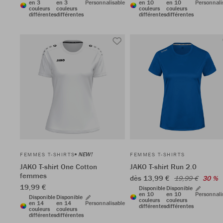
en 3
en 3
Personnalisable
en 10
en 10
Personnali
couleurs
couleurs
couleurs
couleurs
différentes
différentes
différentes
différentes
NEW!
FEMMES T-SHIRTS
FEMMES T-SHIRTS
JAKO T-shirt One Cotton
JAKO T-shirt Run 2.0
femmes
dès 13,99 €
19,99 €
30 %
19,99 €
Disponible
Disponible
en 10
en 10
Personnali
Disponible
Disponible
couleurs
couleurs
en 14
en 14
Personnalisable
différentes
différentes
couleurs
couleurs
différentes
différentes