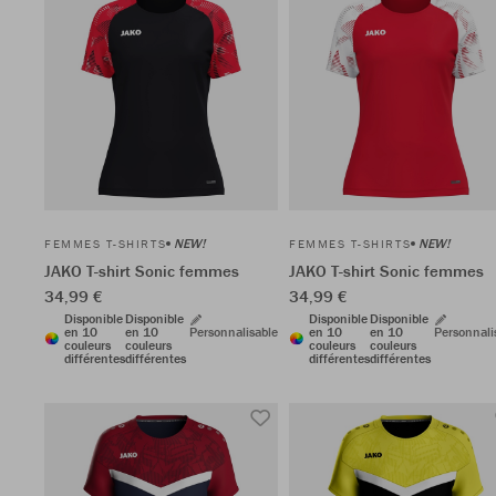
NEW!
NEW!
FEMMES T-SHIRTS
FEMMES T-SHIRTS
JAKO T-shirt Sonic femmes
JAKO T-shirt Sonic femmes
34,99 €
34,99 €
Disponible
Disponible
Disponible
Disponible
en 10
en 10
Personnalisable
en 10
en 10
Personnali
couleurs
couleurs
couleurs
couleurs
différentes
différentes
différentes
différentes