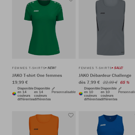
NEW!
SALE!
FEMMES T-SHIRTS
FEMMES T-SHIRTS
JAKO T-shirt One femmes
JAKO Débardeur Challenge
19,99 €
dès 7,99 €
22,99 €
65 %
Disponible
Disponible
Disponible
Disponible
en 14
en 14
Personnalisable
en 10
en 10
Personnali
couleurs
couleurs
couleurs
couleurs
différentes
différentes
différentes
différentes