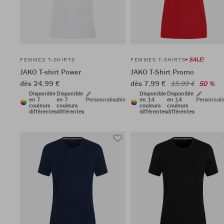
SALE!
FEMMES T-SHIRTS
FEMMES T-SHIRTS
JAKO T-shirt Power
JAKO T-Shirt Promo
dès 24,99 €
dès 7,99 €
15,99 €
50 %
Disponible
Disponible
Disponible
Disponible
en 7
en 7
Personnalisable
en 14
en 14
Personnali
couleurs
couleurs
couleurs
couleurs
différentes
différentes
différentes
différentes