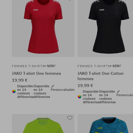
NEW!
NEW!
FEMMES T-SHIRTS
FEMMES T-SHIRTS
JAKO T-shirt One femmes
JAKO T-shirt One Cotton
femmes
19,99 €
19,99 €
Disponible
Disponible
en 14
en 14
Personnalisable
Disponible
Disponible
couleurs
couleurs
en 14
en 14
Personnali
différentes
différentes
couleurs
couleurs
différentes
différentes