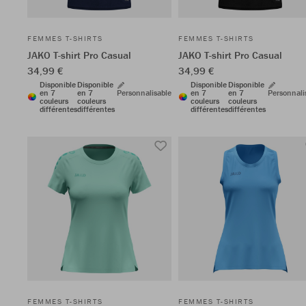
FEMMES T-SHIRTS
FEMMES T-SHIRTS
JAKO T-shirt Pro Casual
JAKO T-shirt Pro Casual
34,99 €
34,99 €
Disponible
Disponible
Disponible
Disponible
en 7
en 7
Personnalisable
en 7
en 7
Personnali
couleurs
couleurs
couleurs
couleurs
différentes
différentes
différentes
différentes
FEMMES T-SHIRTS
FEMMES T-SHIRTS