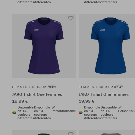
différentes
différentes
différentes
différentes
NEW!
NEW!
FEMMES T-SHIRTS
FEMMES T-SHIRTS
JAKO T-shirt One femmes
JAKO T-shirt One femmes
19,99 €
19,99 €
Disponible
Disponible
Disponible
Disponible
en 14
en 14
Personnalisable
en 14
en 14
Personnali
couleurs
couleurs
couleurs
couleurs
différentes
différentes
différentes
différentes