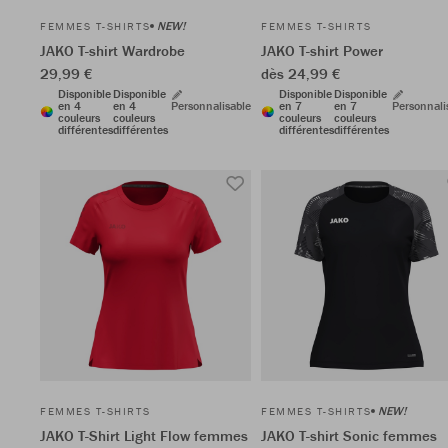
NEW!
FEMMES T-SHIRTS
FEMMES T-SHIRTS
JAKO T-shirt Wardrobe
JAKO T-shirt Power
29,99 €
dès 24,99 €
Disponible
Disponible
Disponible
Disponible
en 4
en 4
Personnalisable
en 7
en 7
Personnali
couleurs
couleurs
couleurs
couleurs
différentes
différentes
différentes
différentes
NEW!
FEMMES T-SHIRTS
FEMMES T-SHIRTS
JAKO T-Shirt Light Flow femmes
JAKO T-shirt Sonic femmes