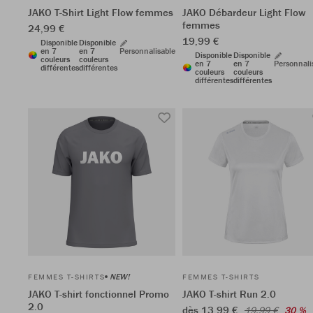
JAKO T-Shirt Light Flow femmes
JAKO Débardeur Light Flow
femmes
24,99 €
19,99 €
Disponible
Disponible
en 7
en 7
Personnalisable
Disponible
Disponible
couleurs
couleurs
en 7
en 7
Personnali
différentes
différentes
couleurs
couleurs
différentes
différentes
NEW!
FEMMES T-SHIRTS
FEMMES T-SHIRTS
JAKO T-shirt fonctionnel Promo
JAKO T-shirt Run 2.0
2.0
dès 13,99 €
19,99 €
30 %