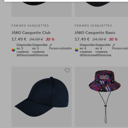
FEMMES CASQUETTES
FEMMES CASQUETTES
JAKO Casquette Club
JAKO Casquette Basic
17,49 €
17,49 €
24,99 €
30 %
24,99 €
30 %
Disponible
Disponible
Disponible
Disponible
en 3
en 3
Personnalisable
en 4
en 4
Personnali
couleurs
couleurs
couleurs
couleurs
différentes
différentes
différentes
différentes