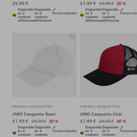
29,99 €
17,49 €
24,99 €
30 %
Disponible
Disponible
Disponible
Disponible
en 2
en 2
Personnalisable
en 3
en 3
Personnali
couleurs
couleurs
couleurs
couleurs
différentes
différentes
différentes
différentes
FEMMES CASQUETTES
FEMMES CASQUETTES
JAKO Casquette Basic
JAKO Casquette Club
17,49 €
17,49 €
24,99 €
30 %
24,99 €
30 %
Disponible
Disponible
Disponible
Disponible
en 4
en 4
Personnalisable
en 3
en 3
Personnali
couleurs
couleurs
couleurs
couleurs