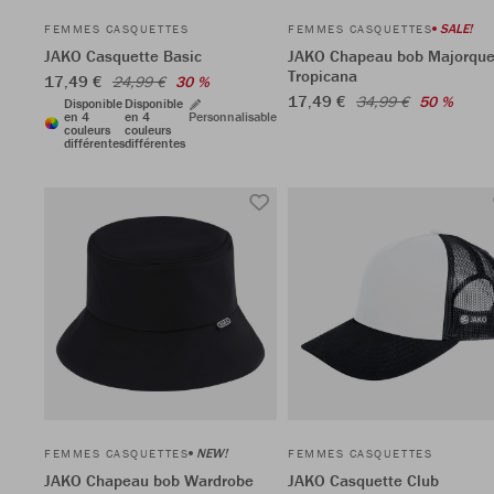
SALE!
FEMMES CASQUETTES
FEMMES CASQUETTES
JAKO Casquette Basic
JAKO Chapeau bob Majorqu
Tropicana
17,49 €
24,99 €
30 %
17,49 €
34,99 €
50 %
Disponible
Disponible
en 4
en 4
Personnalisable
couleurs
couleurs
différentes
différentes
NEW!
FEMMES CASQUETTES
FEMMES CASQUETTES
JAKO Chapeau bob Wardrobe
JAKO Casquette Club