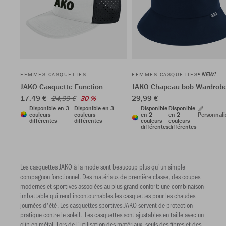
NEW!
FEMMES CASQUETTES
FEMMES CASQUETTES
JAKO Casquette Function
JAKO Chapeau bob Wardrob
17,49 €
29,99 €
24,99 €
30 %
Disponible en 3
Disponible en 3
Disponible
Disponible
couleurs
couleurs
en 2
en 2
Personnali
différentes
différentes
couleurs
couleurs
différentes
différentes
Les casquettes JAKO à la mode sont beaucoup plus qu'un simple
compagnon fonctionnel. Des matériaux de première classe, des coupes
modernes et sportives associées au plus grand confort: une combinaison
imbattable qui rend incontournables les casquettes pour les chaudes
journées d'été. Les casquettes sportives JAKO servent de protection
pratique contre le soleil. Les casquettes sont ajustables en taille avec un
clip en métal. Lors de l'utilisation des matériaux, seuls des fibres et des