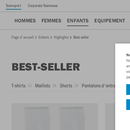
Teamsport
Corporate Teamwear
HOMMES
FEMMES
ENFANTS
EQUIPEMENT
Page d'accueil
Enfants
Highlights
Best-seller
No
No
BEST-SELLER
am
vo
pa
T-shirts
Maillots
Shorts
Pantalons d'entraînemen
42
39
34