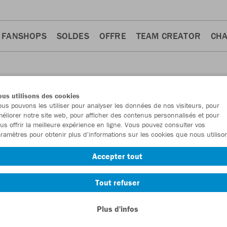
FANSHOPS
SOLDES
OFFRE
TEAM CREATOR
CH
us utilisons des cookies
us pouvons les utiliser pour analyser les données de nos visiteurs, pour
éliorer notre site web, pour afficher des contenus personnalisés et pour
us offrir la meilleure expérience en ligne. Vous pouvez consulter vos
ramètres pour obtenir plus d'informations sur les cookies que nous utiliso
t
Vestes d'entraînement
7
4
Accepter tout
Tout refuser
Plus d'infos