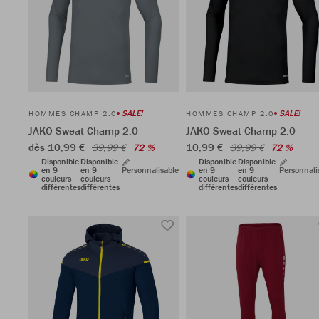
SALE!
SALE!
HOMMES CHAMP 2.0
HOMMES CHAMP 2.0
JAKO Sweat Champ 2.0
JAKO Sweat Champ 2.0
dès 10,99 €
10,99 €
39,99 €
72 %
39,99 €
72 %
Disponible
Disponible
Disponible
Disponible
en 9
en 9
Personnalisable
en 9
en 9
Personnali
couleurs
couleurs
couleurs
couleurs
différentes
différentes
différentes
différentes