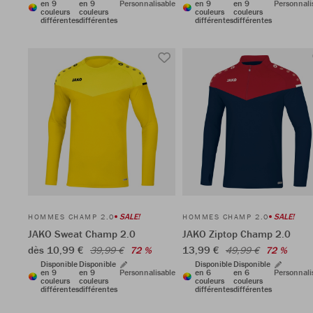
en 9
en 9
Personnalisable
en 9
en 9
Personnali
couleurs
couleurs
couleurs
couleurs
différentes
différentes
différentes
différentes
SALE!
SALE!
HOMMES CHAMP 2.0
HOMMES CHAMP 2.0
JAKO Sweat Champ 2.0
JAKO Ziptop Champ 2.0
dès 10,99 €
13,99 €
39,99 €
72 %
49,99 €
72 %
Disponible
Disponible
Disponible
Disponible
en 9
en 9
Personnalisable
en 6
en 6
Personnali
couleurs
couleurs
couleurs
couleurs
différentes
différentes
différentes
différentes