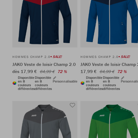
SALE!
SALE!
HOMMES CHAMP 2.0
HOMMES CHAMP 2.0
JAKO Veste de loisir Champ 2.0
JAKO Veste de loisir Champ 
dès 17,99 €
17,99 €
64,99 €
72 %
64,99 €
72 %
Disponible
Disponible
Disponible
Disponible
en 8
en 8
Personnalisable
en 8
en 8
Personnali
couleurs
couleurs
couleurs
couleurs
différentes
différentes
différentes
différentes