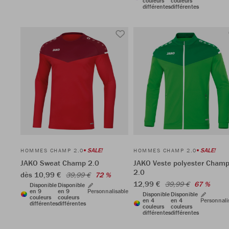
couleurs
couleurs
différentes
différentes
SALE!
SALE!
HOMMES CHAMP 2.0
HOMMES CHAMP 2.0
JAKO Sweat Champ 2.0
JAKO Veste polyester Cham
2.0
dès 10,99 €
39,99 €
72 %
12,99 €
39,99 €
67 %
Disponible
Disponible
en 9
en 9
Personnalisable
Disponible
Disponible
couleurs
couleurs
en 4
en 4
Personnali
différentes
différentes
couleurs
couleurs
différentes
différentes