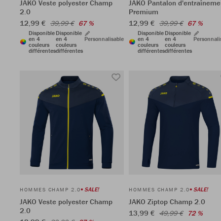
JAKO Veste polyester Champ
JAKO Pantalon d'entraîneme
2.0
Premium
12,99 €
12,99 €
39,99 €
67 %
39,99 €
67 %
Disponible
Disponible
Disponible
Disponible
en 4
en 4
Personnalisable
en 4
en 4
Personnali
couleurs
couleurs
couleurs
couleurs
différentes
différentes
différentes
différentes
SALE!
SALE!
HOMMES CHAMP 2.0
HOMMES CHAMP 2.0
JAKO Veste polyester Champ
JAKO Ziptop Champ 2.0
2.0
13,99 €
49,99 €
72 %