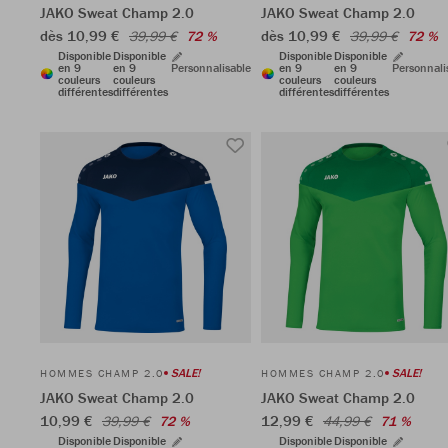
JAKO Sweat Champ 2.0
JAKO Sweat Champ 2.0
dès 10,99 €
dès 10,99 €
39,99 €
72 %
39,99 €
72 %
Disponible
Disponible
Disponible
Disponible
en 9
en 9
Personnalisable
en 9
en 9
Personnali
couleurs
couleurs
couleurs
couleurs
différentes
différentes
différentes
différentes
SALE!
SALE!
HOMMES CHAMP 2.0
HOMMES CHAMP 2.0
JAKO Sweat Champ 2.0
JAKO Sweat Champ 2.0
10,99 €
12,99 €
39,99 €
72 %
44,99 €
71 %
Disponible
Disponible
Disponible
Disponible