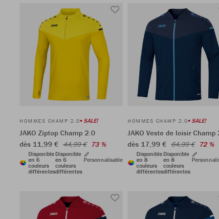
SALE!
SALE!
HOMMES CHAMP 2.0
HOMMES CHAMP 2.0
JAKO Ziptop Champ 2.0
JAKO Veste de loisir Champ 
dès 11,99 €
dès 17,99 €
44,99 €
73 %
64,99 €
72 %
Disponible
Disponible
Disponible
Disponible
en 6
en 6
Personnalisable
en 8
en 8
Personnali
couleurs
couleurs
couleurs
couleurs
différentes
différentes
différentes
différentes