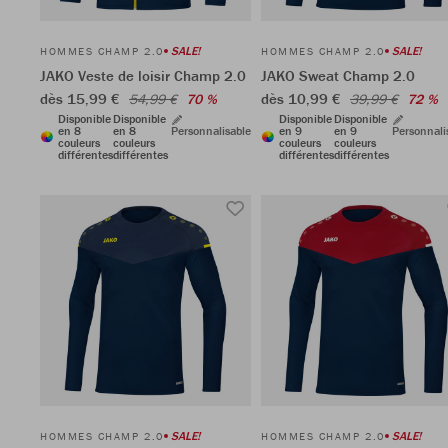
SALE!
SALE!
HOMMES CHAMP 2.0
HOMMES CHAMP 2.0
JAKO Veste de loisir Champ 2.0
JAKO Sweat Champ 2.0
dès 15,99 €
dès 10,99 €
54,99 €
70 %
39,99 €
72 %
Disponible
Disponible
Disponible
Disponible
en 8
en 8
Personnalisable
en 9
en 9
Personnali
couleurs
couleurs
couleurs
couleurs
différentes
différentes
différentes
différentes
SALE!
SALE!
HOMMES CHAMP 2.0
HOMMES CHAMP 2.0