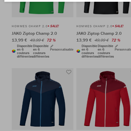
SALE!
SALE!
HOMMES CHAMP 2.0
HOMMES CHAMP 2.0
JAKO Ziptop Champ 2.0
JAKO Ziptop Champ 2.0
13,99 €
13,99 €
49,99 €
72 %
49,99 €
72 %
Disponible
Disponible
Disponible
Disponible
en 6
en 6
Personnalisable
en 6
en 6
Personnali
couleurs
couleurs
couleurs
couleurs
différentes
différentes
différentes
différentes