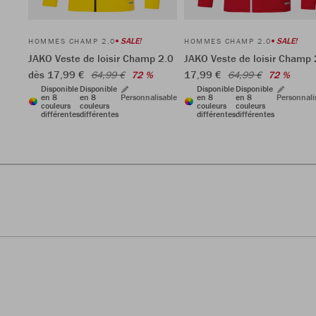
SALE!
SALE!
HOMMES CHAMP 2.0
HOMMES CHAMP 2.0
JAKO Veste de loisir Champ 2.0
JAKO Veste de loisir Champ 
dès 17,99 €
17,99 €
64,99 €
72 %
64,99 €
72 %
Disponible
Disponible
Disponible
Disponible
en 8
en 8
Personnalisable
en 8
en 8
Personnali
couleurs
couleurs
couleurs
couleurs
différentes
différentes
différentes
différentes