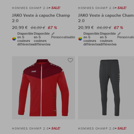
SALE!
SALE!
HOMMES CHAMP 2.0
HOMMES CHAMP 2.0
JAKO Veste à capuche Champ
JAKO Veste à capuche Cham
2.0
2.0
20,99 €
20,99 €
64,99 €
67 %
64,99 €
67 %
Disponible
Disponible
Disponible
Disponible
en 5
en 5
Personnalisable
en 5
en 5
Personnali
couleurs
couleurs
couleurs
couleurs
différentes
différentes
différentes
différentes
SALE!
SALE!
HOMMES CHAMP 2.0
HOMMES CHAMP 2.0