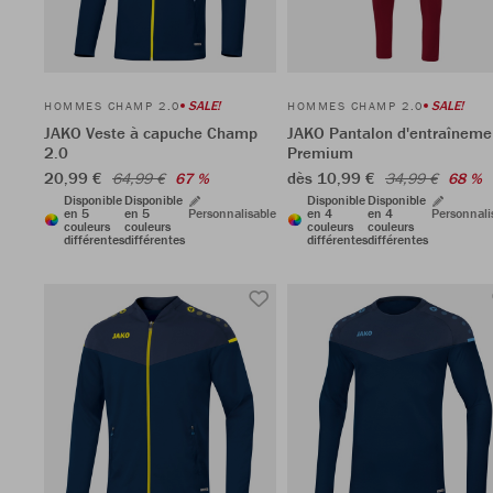
SALE!
SALE!
HOMMES CHAMP 2.0
HOMMES CHAMP 2.0
JAKO Veste à capuche Champ
JAKO Pantalon d'entraîneme
2.0
Premium
20,99 €
dès 10,99 €
64,99 €
67 %
34,99 €
68 %
Disponible
Disponible
Disponible
Disponible
en 5
en 5
Personnalisable
en 4
en 4
Personnali
couleurs
couleurs
couleurs
couleurs
différentes
différentes
différentes
différentes