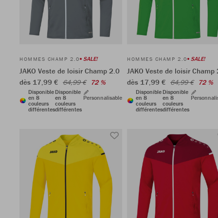
SALE!
SALE!
HOMMES CHAMP 2.0
HOMMES CHAMP 2.0
JAKO Veste de loisir Champ 2.0
JAKO Veste de loisir Champ 
dès 17,99 €
dès 17,99 €
64,99 €
72 %
64,99 €
72 %
Disponible
Disponible
Disponible
Disponible
en 8
en 8
Personnalisable
en 8
en 8
Personnali
couleurs
couleurs
couleurs
couleurs
différentes
différentes
différentes
différentes