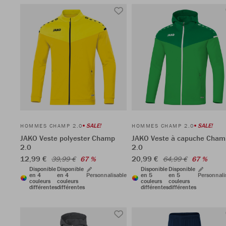
SALE!
SALE!
HOMMES CHAMP 2.0
HOMMES CHAMP 2.0
JAKO Veste polyester Champ
JAKO Veste à capuche Cham
2.0
2.0
12,99 €
20,99 €
39,99 €
67 %
64,99 €
67 %
Disponible
Disponible
Disponible
Disponible
en 4
en 4
Personnalisable
en 5
en 5
Personnali
couleurs
couleurs
couleurs
couleurs
différentes
différentes
différentes
différentes