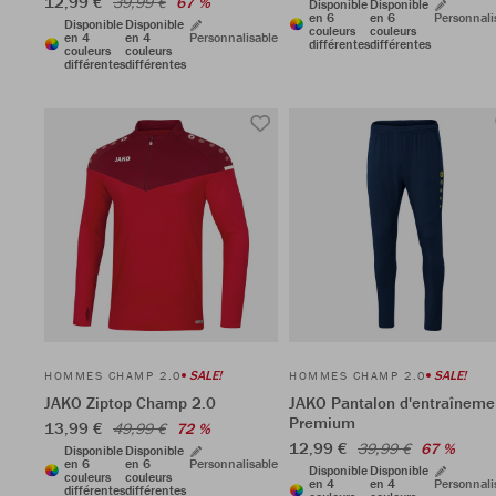
12,99 €
39,99 €
67 %
Disponible
Disponible
en 6
en 6
Personnali
Disponible
Disponible
couleurs
couleurs
en 4
en 4
Personnalisable
différentes
différentes
couleurs
couleurs
différentes
différentes
SALE!
SALE!
HOMMES CHAMP 2.0
HOMMES CHAMP 2.0
JAKO Ziptop Champ 2.0
JAKO Pantalon d'entraîneme
Premium
13,99 €
49,99 €
72 %
12,99 €
39,99 €
67 %
Disponible
Disponible
en 6
en 6
Personnalisable
Disponible
Disponible
couleurs
couleurs
en 4
en 4
Personnali
différentes
différentes