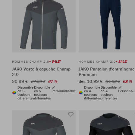
SALE!
SALE!
HOMMES CHAMP 2.0
HOMMES CHAMP 2.0
JAKO Veste à capuche Champ
JAKO Pantalon d'entraîneme
2.0
Premium
20,99 €
dès 10,99 €
64,99 €
67 %
34,99 €
68 %
Disponible
Disponible
Disponible
Disponible
en 5
en 5
Personnalisable
en 4
en 4
Personnali
couleurs
couleurs
couleurs
couleurs
différentes
différentes
différentes
différentes