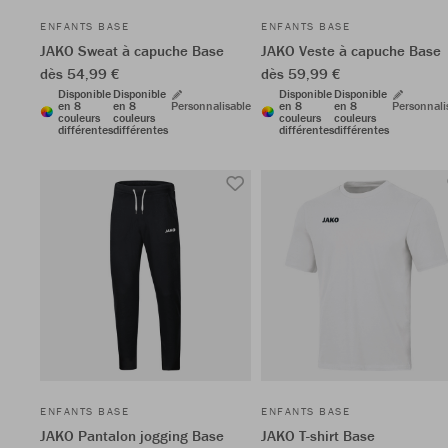
ENFANTS BASE
ENFANTS BASE
JAKO Sweat à capuche Base
JAKO Veste à capuche Base
dès 54,99 €
dès 59,99 €
Disponible
Disponible
Disponible
Disponible
en 8
en 8
Personnalisable
en 8
en 8
Personnali
couleurs
couleurs
couleurs
couleurs
différentes
différentes
différentes
différentes
ENFANTS BASE
ENFANTS BASE
JAKO Pantalon jogging Base
JAKO T-shirt Base