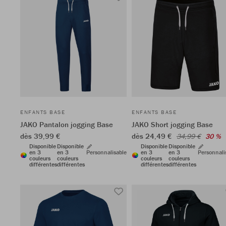
ENFANTS BASE
ENFANTS BASE
JAKO Pantalon jogging Base
JAKO Short jogging Base
dès 39,99 €
dès 24,49 €
34,99 €
30 %
Disponible
Disponible
Disponible
Disponible
en 3
en 3
Personnalisable
en 3
en 3
Personnali
couleurs
couleurs
couleurs
couleurs
différentes
différentes
différentes
différentes