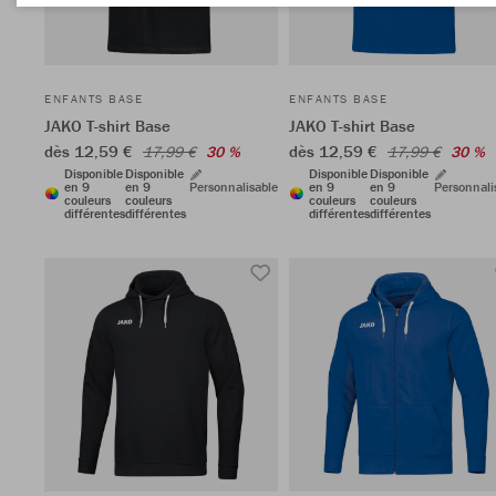
ENFANTS BASE
ENFANTS BASE
JAKO T-shirt Base
JAKO T-shirt Base
dès 12,59 €
dès 12,59 €
17,99 €
30 %
17,99 €
30 %
Disponible
Disponible
Disponible
Disponible
en 9
en 9
Personnalisable
en 9
en 9
Personnali
couleurs
couleurs
couleurs
couleurs
différentes
différentes
différentes
différentes