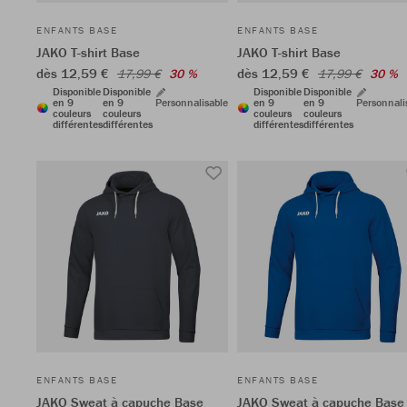
ENFANTS BASE
ENFANTS BASE
JAKO T-shirt Base
JAKO T-shirt Base
dès 12,59 €
dès 12,59 €
17,99 €
30 %
17,99 €
30 %
Disponible
Disponible
Disponible
Disponible
en 9
en 9
Personnalisable
en 9
en 9
Personnali
couleurs
couleurs
couleurs
couleurs
différentes
différentes
différentes
différentes
ENFANTS BASE
ENFANTS BASE
JAKO Sweat à capuche Base
JAKO Sweat à capuche Base