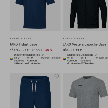
ENFANTS BASE
ENFANTS BASE
JAKO T-shirt Base
JAKO Veste à capuche Base
dès 12,59 €
dès 59,99 €
17,99 €
30 %
Disponible
Disponible
Disponible
Disponible
en 9
en 9
Personnalisable
en 8
en 8
Personnali
couleurs
couleurs
couleurs
couleurs
différentes
différentes
différentes
différentes