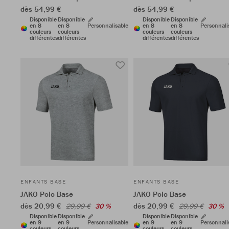
dès 54,99 €
dès 54,99 €
Disponible
Disponible
Disponible
Disponible
en 8
en 8
Personnalisable
en 8
en 8
Personnali
couleurs
couleurs
couleurs
couleurs
différentes
différentes
différentes
différentes
ENFANTS BASE
ENFANTS BASE
JAKO Polo Base
JAKO Polo Base
dès 20,99 €
dès 20,99 €
29,99 €
30 %
29,99 €
30 %
Disponible
Disponible
Disponible
Disponible
en 9
en 9
Personnalisable
en 9
en 9
Personnali
couleurs
couleurs
couleurs
couleurs