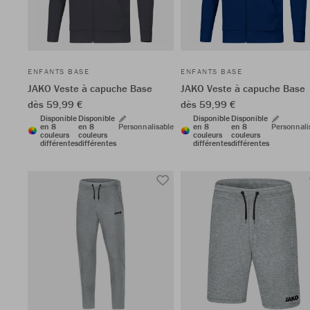
ENFANTS BASE
ENFANTS BASE
JAKO Veste à capuche Base
JAKO Veste à capuche Base
dès 59,99 €
dès 59,99 €
Disponible
Disponible
Disponible
Disponible
en 8
en 8
Personnalisable
en 8
en 8
Personnali
couleurs
couleurs
couleurs
couleurs
différentes
différentes
différentes
différentes