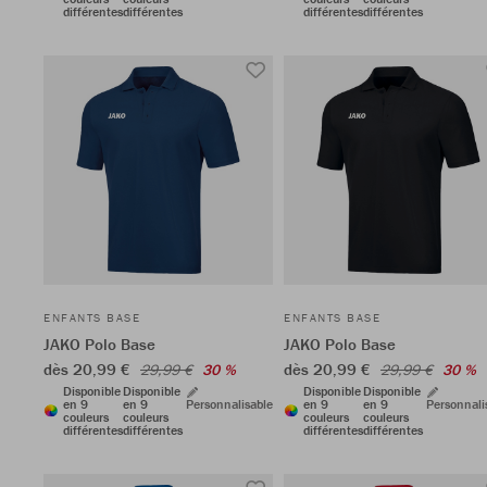
différentes
différentes
différentes
différentes
ENFANTS BASE
ENFANTS BASE
JAKO Polo Base
JAKO Polo Base
dès 20,99 €
dès 20,99 €
29,99 €
30 %
29,99 €
30 %
Disponible
Disponible
Disponible
Disponible
en 9
en 9
Personnalisable
en 9
en 9
Personnali
couleurs
couleurs
couleurs
couleurs
différentes
différentes
différentes
différentes