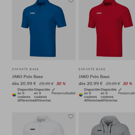
ENFANTS BASE
ENFANTS BASE
JAKO Polo Base
JAKO Polo Base
dès 20,99 €
dès 20,99 €
29,99 €
30 %
29,99 €
30 %
Disponible
Disponible
Disponible
Disponible
en 9
en 9
Personnalisable
en 9
en 9
Personnali
couleurs
couleurs
couleurs
couleurs
différentes
différentes
différentes
différentes