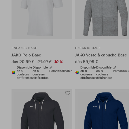
ENFANTS BASE
ENFANTS BASE
JAKO Polo Base
JAKO Veste à capuche Base
dès 20,99 €
dès 59,99 €
29,99 €
30 %
Disponible
Disponible
Disponible
Disponible
en 9
en 9
Personnalisable
en 8
en 8
Personnali
couleurs
couleurs
couleurs
couleurs
différentes
différentes
différentes
différentes