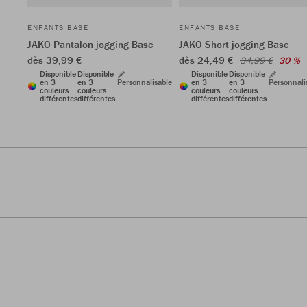
ENFANTS BASE
ENFANTS BASE
JAKO Pantalon jogging Base
JAKO Short jogging Base
dès 39,99 €
dès 24,49 €
34,99 €
30 %
Disponible
Disponible
Disponible
Disponible
en 3
en 3
Personnalisable
en 3
en 3
Personnali
couleurs
couleurs
couleurs
couleurs
différentes
différentes
différentes
différentes