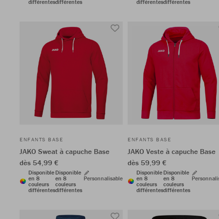
différentes
différentes
différentes
différentes
ENFANTS BASE
ENFANTS BASE
JAKO Sweat à capuche Base
JAKO Veste à capuche Base
dès 54,99 €
dès 59,99 €
Disponible
Disponible
Disponible
Disponible
en 8
en 8
Personnalisable
en 8
en 8
Personnali
couleurs
couleurs
couleurs
couleurs
différentes
différentes
différentes
différentes