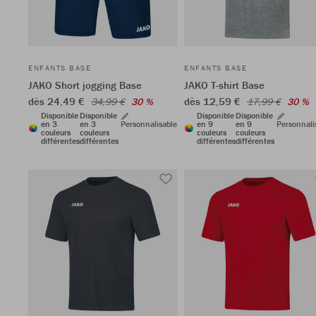
ENFANTS BASE
ENFANTS BASE
JAKO Short jogging Base
JAKO T-shirt Base
dès 24,49 €
dès 12,59 €
34,99 €
30 %
17,99 €
30 %
Disponible
Disponible
Disponible
Disponible
en 3
en 3
Personnalisable
en 9
en 9
Personnali
couleurs
couleurs
couleurs
couleurs
différentes
différentes
différentes
différentes