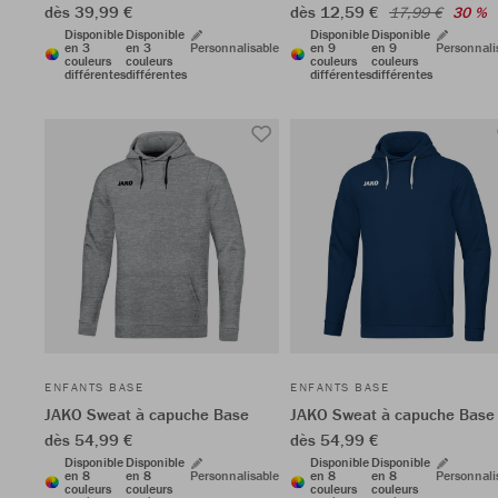
dès 39,99 €
dès 12,59 €
17,99 €
30 %
Disponible
Disponible
Disponible
Disponible
en 3
en 3
Personnalisable
en 9
en 9
Personnali
couleurs
couleurs
couleurs
couleurs
différentes
différentes
différentes
différentes
ENFANTS BASE
ENFANTS BASE
JAKO Sweat à capuche Base
JAKO Sweat à capuche Base
dès 54,99 €
dès 54,99 €
Disponible
Disponible
Disponible
Disponible
en 8
en 8
Personnalisable
en 8
en 8
Personnali
couleurs
couleurs
couleurs
couleurs