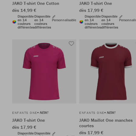
JAKO T-shirt One Cotton
JAKO T-shirt One
dès 14,99 €
dès 17,99 €
Disponible
Disponible
Disponible
Disponible
en 14
en 14
Personnalisable
en 14
en 14
Personnali
couleurs
couleurs
couleurs
couleurs
différentes
différentes
différentes
différentes
NEW!
NEW!
ENFANTS ONE
ENFANTS ONE
JAKO T-shirt One
JAKO Maillot One manches
courtes
dès 17,99 €
dès 17,99 €
Disponible
Disponible