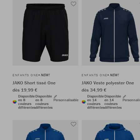
NEW!
NEW!
ENFANTS ONE
ENFANTS ONE
JAKO Short tissé One
JAKO Veste polyester One
dès 19,99 €
dès 34,99 €
Disponible
Disponible
Disponible
Disponible
en 8
en 8
Personnalisable
en 14
en 14
Personnali
couleurs
couleurs
couleurs
couleurs
différentes
différentes
différentes
différentes