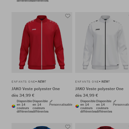
différentes
différentes
NEW!
NEW!
ENFANTS ONE
ENFANTS ONE
JAKO Veste polyester One
JAKO Veste polyester One
dès 34,99 €
dès 34,99 €
Disponible
Disponible
Disponible
Disponible
en 14
en 14
Personnalisable
en 14
en 14
Personnali
couleurs
couleurs
couleurs
couleurs
différentes
différentes
différentes
différentes