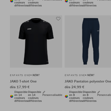
couleurs
couleurs
couleurs
couleurs
différentes
différentes
différentes
différentes
NEW!
NEW!
ENFANTS ONE
ENFANTS ONE
JAKO T-shirt One
JAKO Pantalon polyester On
dès 17,99 €
dès 24,99 €
Disponible
Disponible
Disponible
Disponible
en 14
en 14
Personnalisable
en 8
en 8
Personnali
couleurs
couleurs
couleurs
couleurs
différentes
différentes
différentes
différentes