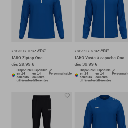
NEW!
NEW!
ENFANTS ONE
ENFANTS ONE
JAKO Ziptop One
JAKO Veste à capuche One
dès 29,99 €
dès 39,99 €
Disponible
Disponible
Disponible
Disponible
en 14
en 14
Personnalisable
en 14
en 14
Personnali
couleurs
couleurs
couleurs
couleurs
différentes
différentes
différentes
différentes