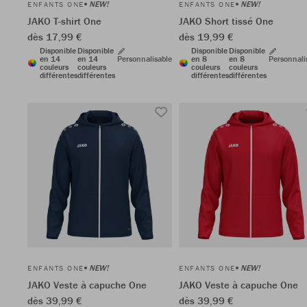
NEW!
NEW!
ENFANTS ONE
ENFANTS ONE
JAKO T-shirt One
JAKO Short tissé One
dès 17,99 €
dès 19,99 €
Disponible
Disponible
Disponible
Disponible
en 14
en 14
Personnalisable
en 8
en 8
Personnali
couleurs
couleurs
couleurs
couleurs
différentes
différentes
différentes
différentes
NEW!
NEW!
ENFANTS ONE
ENFANTS ONE
JAKO Veste à capuche One
JAKO Veste à capuche One
dès 39,99 €
dès 39,99 €