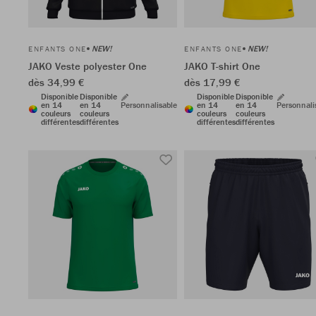
NEW!
NEW!
ENFANTS ONE
ENFANTS ONE
JAKO Veste polyester One
JAKO T-shirt One
dès 34,99 €
dès 17,99 €
Disponible
Disponible
Disponible
Disponible
en 14
en 14
Personnalisable
en 14
en 14
Personnali
couleurs
couleurs
couleurs
couleurs
différentes
différentes
différentes
différentes