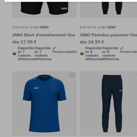
NEW!
NEW!
ENFANTS ONE
ENFANTS ONE
JAKO Short d'entraînement One
JAKO Pantalon polyester On
dès 17,99 €
dès 24,99 €
Disponible
Disponible
Disponible
Disponible
en 7
en 7
Personnalisable
en 8
en 8
Personnali
couleurs
couleurs
couleurs
couleurs
différentes
différentes
différentes
différentes