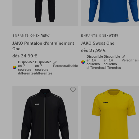
NEW!
NEW!
ENFANTS ONE
ENFANTS ONE
JAKO Pantalon d'entraînement
JAKO Sweat One
One
dès 27,99 €
dès 34,99 €
Disponible
Disponible
en 14
en 14
Personnali
Disponible
Disponible
couleurs
couleurs
en 7
en 7
Personnalisable
différentes
différentes
couleurs
couleurs
différentes
différentes