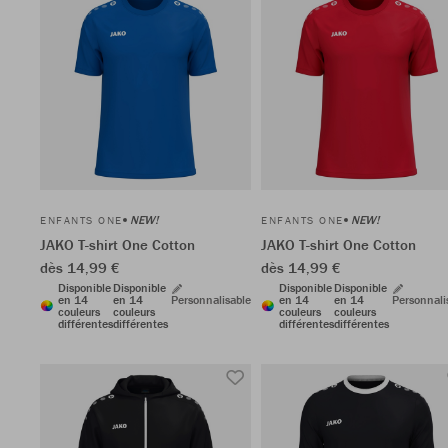
NEW!
NEW!
ENFANTS ONE
ENFANTS ONE
JAKO T-shirt One Cotton
JAKO T-shirt One Cotton
dès 14,99 €
dès 14,99 €
Disponible
Disponible
Disponible
Disponible
en 14
en 14
Personnalisable
en 14
en 14
Personnali
couleurs
couleurs
couleurs
couleurs
différentes
différentes
différentes
différentes