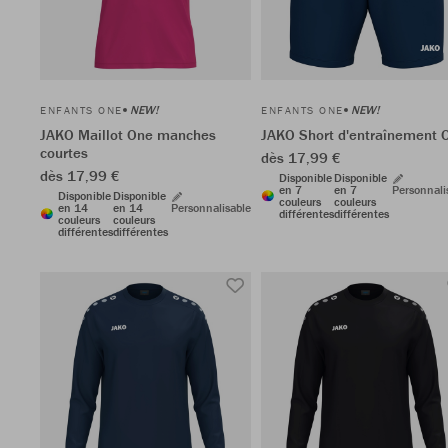
NEW!
NEW!
ENFANTS ONE
ENFANTS ONE
JAKO Maillot One manches
JAKO Short d'entraînement 
courtes
dès 17,99 €
dès 17,99 €
Disponible
Disponible
en 7
en 7
Personnali
Disponible
Disponible
couleurs
couleurs
en 14
en 14
Personnalisable
différentes
différentes
couleurs
couleurs
différentes
différentes