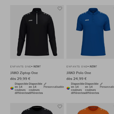
NEW!
NEW!
ENFANTS ONE
ENFANTS ONE
JAKO Ziptop One
JAKO Polo One
dès 29,99 €
dès 24,99 €
Disponible
Disponible
Disponible
Disponible
en 14
en 14
Personnalisable
en 14
en 14
Personnali
couleurs
couleurs
couleurs
couleurs
différentes
différentes
différentes
différentes