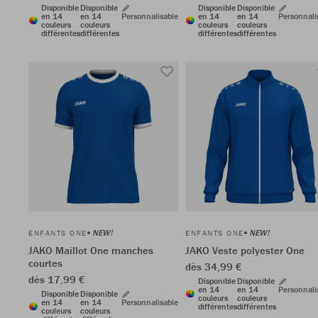
Disponible
Disponible
Disponible
Disponible
en 14
en 14
Personnalisable
en 14
en 14
Personnali
couleurs
couleurs
couleurs
couleurs
différentes
différentes
différentes
différentes
NEW!
NEW!
ENFANTS ONE
ENFANTS ONE
JAKO Maillot One manches
JAKO Veste polyester One
courtes
dès 34,99 €
dès 17,99 €
Disponible
Disponible
en 14
en 14
Personnali
Disponible
Disponible
couleurs
couleurs
en 14
en 14
Personnalisable
différentes
différentes
couleurs
couleurs