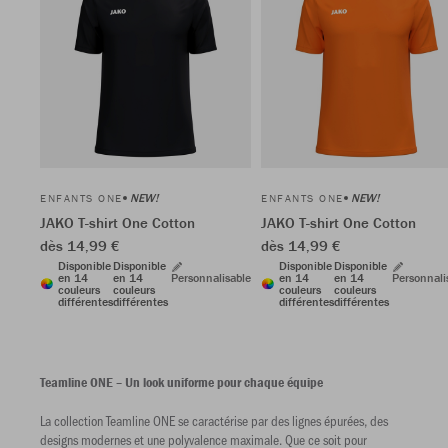
NEW!
NEW!
ENFANTS ONE
ENFANTS ONE
JAKO T-shirt One Cotton
JAKO T-shirt One Cotton
dès 14,99 €
dès 14,99 €
Disponible
Disponible
Disponible
Disponible
en 14
en 14
Personnalisable
en 14
en 14
Personnali
couleurs
couleurs
couleurs
couleurs
différentes
différentes
différentes
différentes
Teamline ONE – Un look uniforme pour chaque équipe
La collection Teamline ONE se caractérise par des lignes épurées, des
designs modernes et une polyvalence maximale. Que ce soit pour