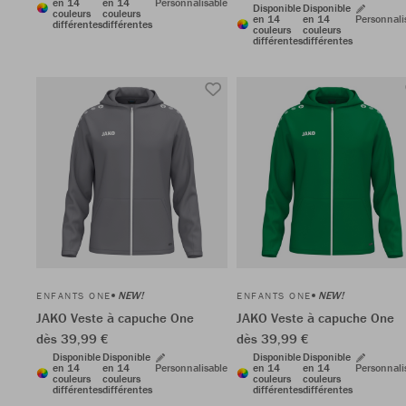
en 14
en 14
Personnalisable
Disponible
Disponible
couleurs
couleurs
en 14
en 14
Personnali
différentes
différentes
couleurs
couleurs
différentes
différentes
NEW!
NEW!
ENFANTS ONE
ENFANTS ONE
JAKO Veste à capuche One
JAKO Veste à capuche One
dès 39,99 €
dès 39,99 €
Disponible
Disponible
Disponible
Disponible
en 14
en 14
Personnalisable
en 14
en 14
Personnali
couleurs
couleurs
couleurs
couleurs
différentes
différentes
différentes
différentes