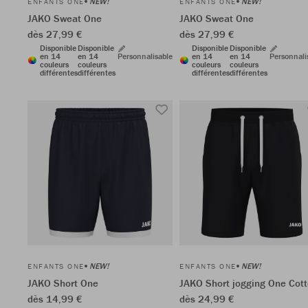
NEW!
NEW!
ENFANTS ONE
ENFANTS ONE
JAKO Sweat One
JAKO Sweat One
dès 27,99 €
dès 27,99 €
Disponible
Disponible
Disponible
Disponible
en 14
en 14
Personnalisable
en 14
en 14
Personnali
couleurs
couleurs
couleurs
couleurs
différentes
différentes
différentes
différentes
NEW!
NEW!
ENFANTS ONE
ENFANTS ONE
JAKO Short One
JAKO Short jogging One Cot
dès 14,99 €
dès 24,99 €