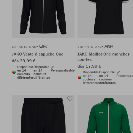
NEW!
NEW!
ENFANTS ONE
ENFANTS ONE
JAKO Veste à capuche One
JAKO Maillot One manches
courtes
dès 39,99 €
dès 17,99 €
Disponible
Disponible
en 14
en 14
Personnalisable
Disponible
Disponible
couleurs
couleurs
en 14
en 14
Personnali
différentes
différentes
couleurs
couleurs
différentes
différentes