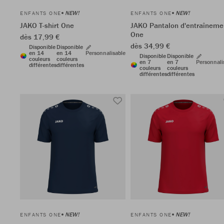
NEW!
NEW!
ENFANTS ONE
ENFANTS ONE
JAKO T-shirt One
JAKO Pantalon d'entraîneme
One
dès 17,99 €
dès 34,99 €
Disponible
Disponible
en 14
en 14
Personnalisable
Disponible
Disponible
couleurs
couleurs
en 7
en 7
Personnali
différentes
différentes
couleurs
couleurs
différentes
différentes
NEW!
NEW!
ENFANTS ONE
ENFANTS ONE