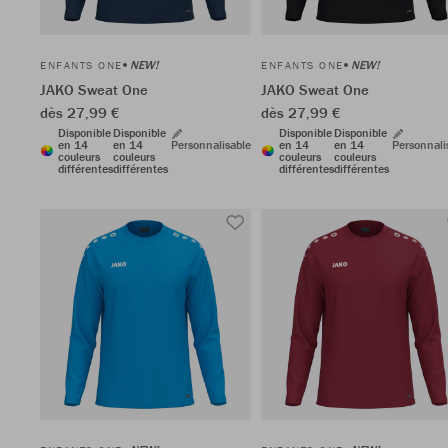
NEW!
NEW!
ENFANTS ONE
ENFANTS ONE
JAKO Sweat One
JAKO Sweat One
dès 27,99 €
dès 27,99 €
Disponible
Disponible
Disponible
Disponible
en 14
en 14
Personnalisable
en 14
en 14
Personnali
couleurs
couleurs
couleurs
couleurs
différentes
différentes
différentes
différentes