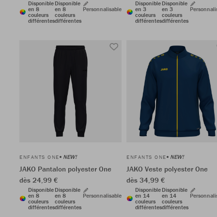
Disponible
Disponible
Disponible
Disponible
en 8
en 8
Personnalisable
en 3
en 3
Personnali
couleurs
couleurs
couleurs
couleurs
différentes
différentes
différentes
différentes
NEW!
NEW!
ENFANTS ONE
ENFANTS ONE
JAKO Pantalon polyester One
JAKO Veste polyester One
dès 24,99 €
dès 34,99 €
Disponible
Disponible
Disponible
Disponible
en 8
en 8
Personnalisable
en 14
en 14
Personnali
couleurs
couleurs
couleurs
couleurs
différentes
différentes
différentes
différentes