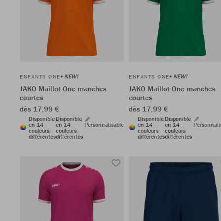
NEW!
NEW!
ENFANTS ONE
ENFANTS ONE
JAKO Maillot One manches
JAKO Maillot One manches
courtes
courtes
dès 17,99 €
dès 17,99 €
Disponible
Disponible
Disponible
Disponible
en 14
en 14
Personnalisable
en 14
en 14
Personnali
couleurs
couleurs
couleurs
couleurs
différentes
différentes
différentes
différentes