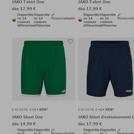
JAKO T-shirt One
JAKO T-shirt One
dès 17,99 €
dès 17,99 €
Disponible
Disponible
Disponible
Disponible
en 14
en 14
Personnalisable
en 14
en 14
Personnali
couleurs
couleurs
couleurs
couleurs
différentes
différentes
différentes
différentes
NEW!
NEW!
ENFANTS ONE
ENFANTS ONE
JAKO Short One
JAKO Short d'entraînement 
dès 14,99 €
dès 17,99 €
Disponible
Disponible
Disponible
Disponible
en 8
en 8
Personnalisable
en 7
en 7
Personnali