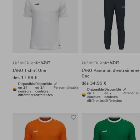
NEW!
NEW!
ENFANTS ONE
ENFANTS ONE
JAKO T-shirt One
JAKO Pantalon d'entraîneme
One
dès 17,99 €
dès 34,99 €
Disponible
Disponible
en 14
en 14
Personnalisable
Disponible
Disponible
couleurs
couleurs
en 7
en 7
Personnali
différentes
différentes
couleurs
couleurs
différentes
différentes