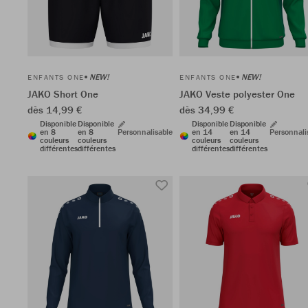
NEW!
NEW!
ENFANTS ONE
ENFANTS ONE
JAKO Short One
JAKO Veste polyester One
dès 14,99 €
dès 34,99 €
Disponible
Disponible
Disponible
Disponible
en 8
en 8
Personnalisable
en 14
en 14
Personnali
couleurs
couleurs
couleurs
couleurs
différentes
différentes
différentes
différentes