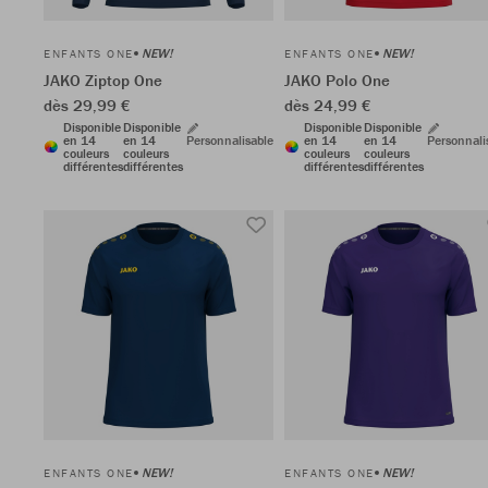
NEW!
NEW!
ENFANTS ONE
ENFANTS ONE
JAKO Ziptop One
JAKO Polo One
dès 29,99 €
dès 24,99 €
Disponible
Disponible
Disponible
Disponible
en 14
en 14
Personnalisable
en 14
en 14
Personnali
couleurs
couleurs
couleurs
couleurs
différentes
différentes
différentes
différentes
NEW!
NEW!
ENFANTS ONE
ENFANTS ONE