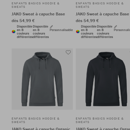
ENFANTS BASICS HOODIE &
ENFANTS BASICS HOODIE &
SWEATS
SWEATS
JAKO Sweat à capuche Base
JAKO Sweat à capuche Base
dès 54,99 €
dès 54,99 €
Disponible
Disponible
Disponible
Disponible
en 8
en 8
Personnalisable
en 8
en 8
Personnali
couleurs
couleurs
couleurs
couleurs
différentes
différentes
différentes
différentes
ENFANTS BASICS HOODIE &
ENFANTS BASICS HOODIE &
SWEATS
SWEATS
JAKO Sweat à capuche Organic
JAKO Sweat à capuche Orga