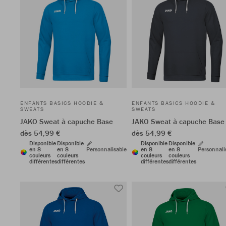
ENFANTS BASICS HOODIE &
ENFANTS BASICS HOODIE &
SWEATS
SWEATS
JAKO Sweat à capuche Base
JAKO Sweat à capuche Base
dès 54,99 €
dès 54,99 €
Disponible
Disponible
Disponible
Disponible
en 8
en 8
Personnalisable
en 8
en 8
Personnali
couleurs
couleurs
couleurs
couleurs
différentes
différentes
différentes
différentes