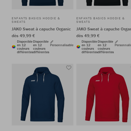
ENFANTS BASICS HOODIE &
ENFANTS BASICS HOODIE &
SWEATS
SWEATS
JAKO Sweat à capuche Organic
JAKO Sweat à capuche Orga
dès 49,99 €
dès 49,99 €
Disponible
Disponible
Disponible
Disponible
en 12
en 12
Personnalisable
en 12
en 12
Personnali
couleurs
couleurs
couleurs
couleurs
différentes
différentes
différentes
différentes