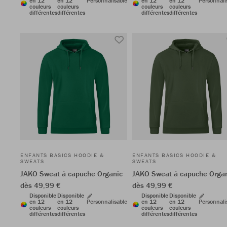
en 12
en 12
Personnalisable
en 12
en 12
Personnali
couleurs
couleurs
couleurs
couleurs
différentes
différentes
différentes
différentes
ENFANTS BASICS HOODIE &
ENFANTS BASICS HOODIE &
SWEATS
SWEATS
JAKO Sweat à capuche Organic
JAKO Sweat à capuche Orga
dès 49,99 €
dès 49,99 €
Disponible
Disponible
Disponible
Disponible
en 12
en 12
Personnalisable
en 12
en 12
Personnali
couleurs
couleurs
couleurs
couleurs
différentes
différentes
différentes
différentes