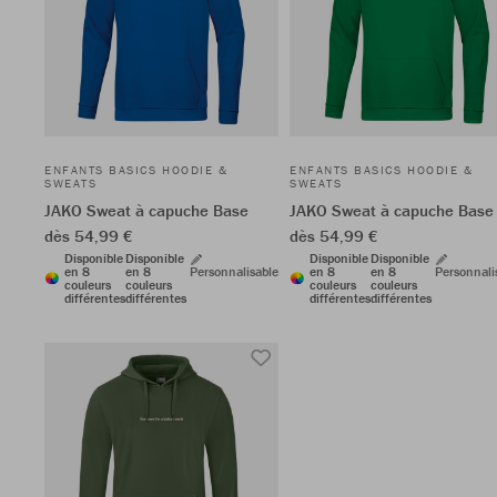
ENFANTS BASICS HOODIE &
ENFANTS BASICS HOODIE &
SWEATS
SWEATS
JAKO Sweat à capuche Base
JAKO Sweat à capuche Base
dès 54,99 €
dès 54,99 €
Disponible
Disponible
Disponible
Disponible
en 8
en 8
Personnalisable
en 8
en 8
Personnali
couleurs
couleurs
couleurs
couleurs
différentes
différentes
différentes
différentes