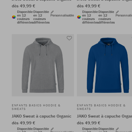
dès 49,99 €
dès 49,99 €
Disponible
Disponible
Disponible
Disponible
en 12
en 12
Personnalisable
en 12
en 12
Personnali
couleurs
couleurs
couleurs
couleurs
différentes
différentes
différentes
différentes
ENFANTS BASICS HOODIE &
ENFANTS BASICS HOODIE &
SWEATS
SWEATS
JAKO Sweat à capuche Organic
JAKO Sweat à capuche Orga
dès 49,99 €
dès 49,99 €
Disponible
Disponible
Disponible
Disponible