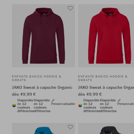
ENFANTS BASICS HOODIE &
ENFANTS BASICS HOODIE &
SWEATS
SWEATS
JAKO Sweat à capuche Organic
JAKO Sweat à capuche Orga
dès 49,99 €
dès 49,99 €
Disponible
Disponible
Disponible
Disponible
en 12
en 12
Personnalisable
en 12
en 12
Personnali
couleurs
couleurs
couleurs
couleurs
différentes
différentes
différentes
différentes