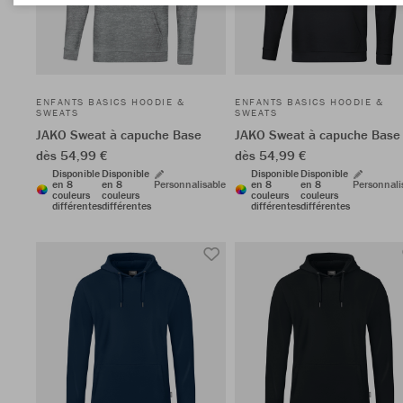
ENFANTS BASICS HOODIE &
ENFANTS BASICS HOODIE &
SWEATS
SWEATS
JAKO Sweat à capuche Base
JAKO Sweat à capuche Base
dès 54,99 €
dès 54,99 €
Disponible
Disponible
Disponible
Disponible
en 8
en 8
Personnalisable
en 8
en 8
Personnali
couleurs
couleurs
couleurs
couleurs
différentes
différentes
différentes
différentes