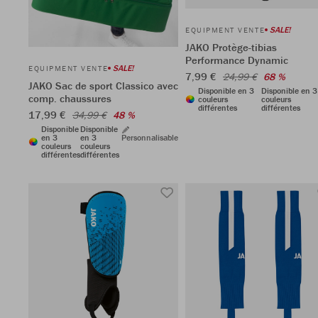
SALE!
EQUIPMENT VENTE
JAKO Protège-tibias
Performance Dynamic
SALE!
EQUIPMENT VENTE
7,99 €
24,99 €
68 %
JAKO Sac de sport Classico avec
Disponible en 3
Disponible en 3
comp. chaussures
couleurs
couleurs
différentes
différentes
17,99 €
34,99 €
48 %
Disponible
Disponible
en 3
en 3
Personnalisable
couleurs
couleurs
différentes
différentes