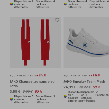
Disponible en 4
Disponible en 4
Disponible en 4
Disponible en 4
couleurs
couleurs
couleurs
couleurs
différentes
différentes
différentes
différentes
SALE!
SALE!
EQUIPMENT VENTE
EQUIPMENT VENTE
JAKO Chaussettes sans pied
JAKO Sneaker Team Mesh
Lazio
24,99 €
49,99 €
50 %
3,99 €
7,99 €
50 %
Disponible
Disponible
en 4
en 4
Personnali
Disponible en 3
Disponible en 3
couleurs
couleurs
couleurs
couleurs
différentes
différentes
différentes
différentes