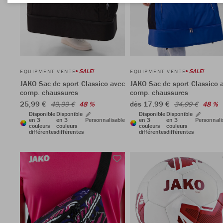
SALE!
SALE!
EQUIPMENT VENTE
EQUIPMENT VENTE
JAKO Sac de sport Classico avec
JAKO Sac de sport Classico 
comp. chaussures
comp. chaussures
25,99 €
dès 17,99 €
49,99 €
48 %
34,99 €
48 %
Disponible
Disponible
Disponible
Disponible
en 3
en 3
Personnalisable
en 3
en 3
Personnali
couleurs
couleurs
couleurs
couleurs
différentes
différentes
différentes
différentes