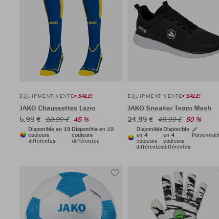
SALE!
SALE!
EQUIPMENT VENTE
EQUIPMENT VENTE
JAKO Chaussettes Lazio
JAKO Sneaker Team Mesh
5,99 €
24,99 €
10,99 €
45 %
49,99 €
50 %
Disponible en 19
Disponible en 19
Disponible
Disponible
couleurs
couleurs
en 4
en 4
Personnali
différentes
différentes
couleurs
couleurs
différentes
différentes