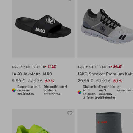
SALE!
SALE!
EQUIPMENT VENTE
EQUIPMENT VENTE
JAKO Jakolette JAKO
JAKO Sneaker Premium Knit
9,99 €
29,99 €
24,99 €
60 %
59,99 €
50 %
Disponible en 4
Disponible en 4
Disponible
Disponible
couleurs
couleurs
en 3
en 3
Personnali
différentes
différentes
couleurs
couleurs
différentes
différentes