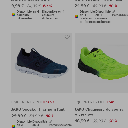
9,99 €
24,99 €
24,99 €
60 %
49,99 €
50 %
Disponible en 4
Disponible en 4
Disponible
Disponible
couleurs
couleurs
en 4
en 4
Personnali
différentes
différentes
couleurs
couleurs
différentes
différentes
SALE!
SALE!
EQUIPMENT VENTE
EQUIPMENT VENTE
JAKO Sneaker Premium Knit
JAKO Chaussure de course
RiverFlow
29,99 €
59,99 €
50 %
48,99 €
69,99 €
30 %
Disponible
Disponible
en 3
en 3
Personnalisable