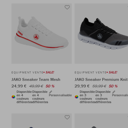
SALE!
SALE!
EQUIPMENT VENTE
EQUIPMENT VENTE
JAKO Sneaker Team Mesh
JAKO Sneaker Premium Knit
24,99 €
29,99 €
49,99 €
50 %
59,99 €
50 %
Disponible
Disponible
Disponible
Disponible
en 4
en 4
Personnalisable
en 3
en 3
Personnali
couleurs
couleurs
couleurs
couleurs
différentes
différentes
différentes
différentes