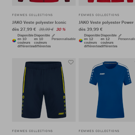
FEMMES COLLECTIONS
FEMMES COLLECTIONS
JAKO Veste polyester Iconic
JAKO Veste polyester Power
dès 27,99 €
dès 39,99 €
39,99 €
30 %
Disponible
Disponible
Disponible
Disponible
en 10
en 10
Personnalisable
en 12
en 12
Personnali
couleurs
couleurs
couleurs
couleurs
différentes
différentes
différentes
différentes
FEMMES COLLECTIONS
FEMMES COLLECTIONS