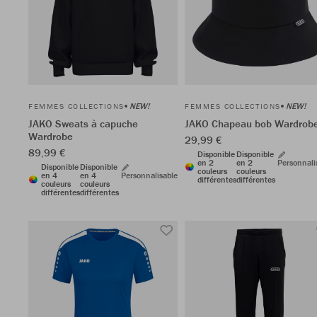
NEW!
NEW!
FEMMES COLLECTIONS
FEMMES COLLECTIONS
JAKO Sweats à capuche
JAKO Chapeau bob Wardrob
Wardrobe
29,99 €
89,99 €
Disponible
Disponible
en 2
en 2
Personnali
Disponible
Disponible
couleurs
couleurs
en 4
en 4
Personnalisable
différentes
différentes
couleurs
couleurs
différentes
différentes