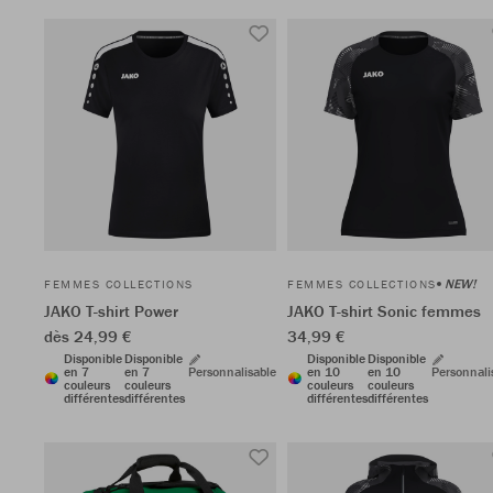
NEW!
FEMMES COLLECTIONS
FEMMES COLLECTIONS
JAKO T-shirt Power
JAKO T-shirt Sonic femmes
dès 24,99 €
34,99 €
Disponible
Disponible
Disponible
Disponible
en 7
en 7
Personnalisable
en 10
en 10
Personnali
couleurs
couleurs
couleurs
couleurs
différentes
différentes
différentes
différentes