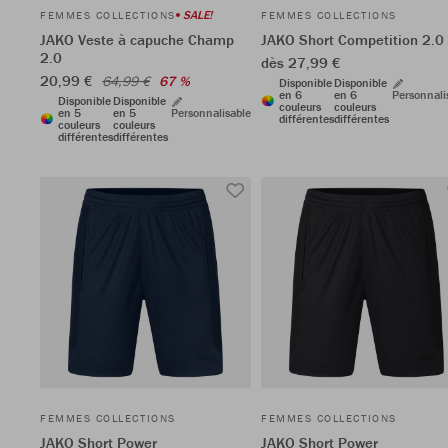
SALE!
FEMMES COLLECTIONS
FEMMES COLLECTIONS
JAKO Veste à capuche Champ
JAKO Short Competition 2.0
2.0
dès 27,99 €
20,99 €
64,99 €
67 %
Disponible
Disponible
en 6
en 6
Personnali
Disponible
Disponible
couleurs
couleurs
en 5
en 5
Personnalisable
différentes
différentes
couleurs
couleurs
différentes
différentes
FEMMES COLLECTIONS
FEMMES COLLECTIONS
JAKO Short Power
JAKO Short Power