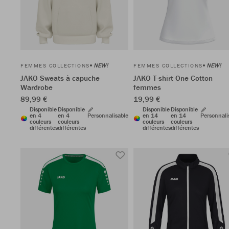
NEW!
NEW!
FEMMES COLLECTIONS
FEMMES COLLECTIONS
JAKO Sweats à capuche
JAKO T-shirt One Cotton
Wardrobe
femmes
89,99 €
19,99 €
Disponible
Disponible
Disponible
Disponible
en 4
en 4
Personnalisable
en 14
en 14
Personnali
couleurs
couleurs
couleurs
couleurs
différentes
différentes
différentes
différentes