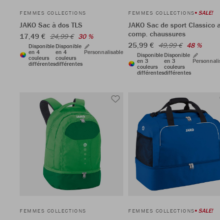
SALE!
FEMMES COLLECTIONS
FEMMES COLLECTIONS
JAKO Sac à dos TLS
JAKO Sac de sport Classico 
comp. chaussures
17,49 €
24,99 €
30 %
25,99 €
49,99 €
48 %
Disponible
Disponible
en 4
en 4
Personnalisable
Disponible
Disponible
couleurs
couleurs
en 3
en 3
Personnali
différentes
différentes
couleurs
couleurs
différentes
différentes
SALE!
FEMMES COLLECTIONS
FEMMES COLLECTIONS