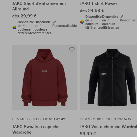
JAKO Short d'entraînement
JAKO T-shirt Power
Allround
dès 24,99 €
dès 29,99 €
Disponible
Disponible
en 7
en 7
Personnali
Disponible
Disponible
couleurs
couleurs
en 4
en 4
Personnalisable
différentes
différentes
couleurs
couleurs
différentes
différentes
NEW!
NEW!
FEMMES COLLECTIONS
FEMMES COLLECTIONS
JAKO Sweats à capuche
JAKO Veste chemise Wardro
Wardrobe
99,99 €