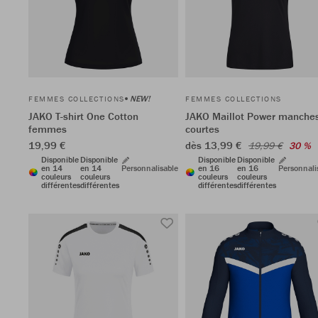
NEW!
FEMMES COLLECTIONS
FEMMES COLLECTIONS
JAKO T-shirt One Cotton
JAKO Maillot Power manche
femmes
courtes
19,99 €
dès 13,99 €
19,99 €
30 %
Disponible
Disponible
Disponible
Disponible
en 14
en 14
Personnalisable
en 16
en 16
Personnali
couleurs
couleurs
couleurs
couleurs
différentes
différentes
différentes
différentes