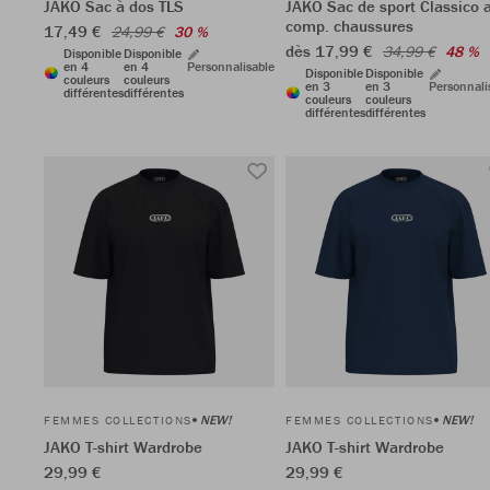
JAKO Sac à dos TLS
JAKO Sac de sport Classico 
comp. chaussures
17,49 €
24,99 €
30 %
dès 17,99 €
34,99 €
48 %
Disponible
Disponible
en 4
en 4
Personnalisable
Disponible
Disponible
couleurs
couleurs
en 3
en 3
Personnali
différentes
différentes
couleurs
couleurs
différentes
différentes
NEW!
NEW!
FEMMES COLLECTIONS
FEMMES COLLECTIONS
JAKO T-shirt Wardrobe
JAKO T-shirt Wardrobe
29,99 €
29,99 €