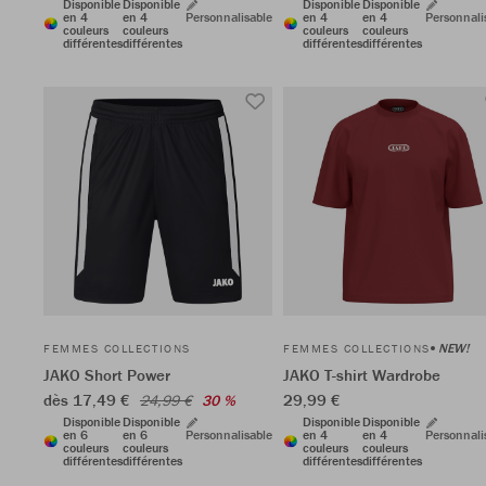
Disponible
Disponible
Disponible
Disponible
en 4
en 4
Personnalisable
en 4
en 4
Personnali
couleurs
couleurs
couleurs
couleurs
différentes
différentes
différentes
différentes
NEW!
FEMMES COLLECTIONS
FEMMES COLLECTIONS
JAKO Short Power
JAKO T-shirt Wardrobe
dès 17,49 €
29,99 €
24,99 €
30 %
Disponible
Disponible
Disponible
Disponible
en 6
en 6
Personnalisable
en 4
en 4
Personnali
couleurs
couleurs
couleurs
couleurs
différentes
différentes
différentes
différentes