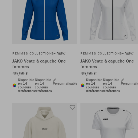
NEW!
NEW!
FEMMES COLLECTIONS
FEMMES COLLECTIONS
JAKO Veste à capuche One
JAKO Veste à capuche One
femmes
femmes
49,99 €
49,99 €
Disponible
Disponible
Disponible
Disponible
en 14
en 14
Personnalisable
en 14
en 14
Personnali
couleurs
couleurs
couleurs
couleurs
différentes
différentes
différentes
différentes