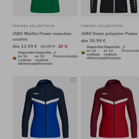
FEMMES COLLECTIONS
FEMMES COLLECTIONS
JAKO Maillot Power manches
JAKO Veste polyester Power
courtes
dès 39,99 €
dès 13,99 €
19,99 €
30 %
Disponible
Disponible
en 12
en 12
Personnali
Disponible
Disponible
couleurs
couleurs
en 16
en 16
Personnalisable
différentes
différentes
couleurs
couleurs
différentes
différentes