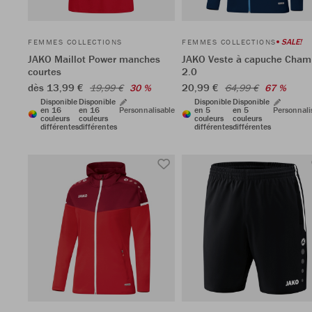
SALE!
FEMMES COLLECTIONS
FEMMES COLLECTIONS
JAKO Maillot Power manches
JAKO Veste à capuche Cham
courtes
2.0
dès 13,99 €
20,99 €
19,99 €
30 %
64,99 €
67 %
Disponible
Disponible
Disponible
Disponible
en 16
en 16
Personnalisable
en 5
en 5
Personnali
couleurs
couleurs
couleurs
couleurs
différentes
différentes
différentes
différentes