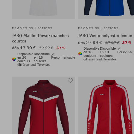
FEMMES COLLECTIONS
FEMMES COLLECTIONS
JAKO Maillot Power manches
JAKO Veste polyester Iconic
courtes
dès 27,99 €
39,99 €
30 %
dès 13,99 €
19,99 €
30 %
Disponible
Disponible
en 10
en 10
Personnali
Disponible
Disponible
couleurs
couleurs
en 16
en 16
Personnalisable
différentes
différentes
couleurs
couleurs
différentes
différentes