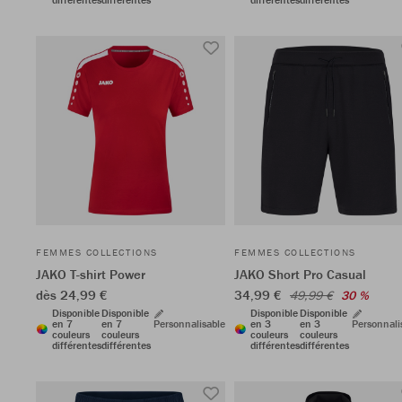
FEMMES COLLECTIONS
FEMMES COLLECTIONS
JAKO T-shirt Power
JAKO Short Pro Casual
dès 24,99 €
34,99 €
49,99 €
30 %
Disponible
Disponible
Disponible
Disponible
en 7
en 7
Personnalisable
en 3
en 3
Personnali
couleurs
couleurs
couleurs
couleurs
différentes
différentes
différentes
différentes