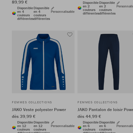
89,99 €
Disponible
Disponible
en 2
en 2
Personnali
Disponible
Disponible
couleurs
couleurs
en 4
en 4
Personnalisable
différentes
différentes
couleurs
couleurs
différentes
différentes
FEMMES COLLECTIONS
FEMMES COLLECTIONS
JAKO Veste polyester Power
JAKO Pantalon de loisir Pow
dès 39,99 €
dès 44,99 €
Disponible
Disponible
Disponible
Disponible
en 12
en 12
Personnalisable
en 6
en 6
Personnali
couleurs
couleurs
couleurs
couleurs
différentes
différentes
différentes
différentes