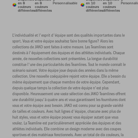
en 8
en 8
Personnalisable
en 10
en 10
Personnali
couleurs
couleurs
couleurs
couleurs
différentes
différentes
différentes
différentes
L'individualité et l'esprit d'équipe sont des qualités importantes dans le
sport. Vous et votre équipe souhaitez faire bonne figure? Alors les
collections de JAKO sont faites à votre mesure. Les Teamlines sont
destinés à l'équipement des équipes et des athlètes individuels. Chaque
année, de nouvelles collections sont présentées. La longue durabilité
constitue l'une des particularités des Teamlines. Tout le monde connaît le
scénario suivant. Votre équipe joue depuis des années dans la même
collection. Une nouvelle coéquipière rejoint votre équipe. Elle a besoin du
même équipement que chaque membre de votre équipe. Cependant,
depuis quelque temps la collection de votre équipe n'est plus
disponible. Heureusement une vaste sélection des JAKO Teamlines offrent
une durabilité jusqu'à quatre ans et vous garantissent les fournitures dont
vous et votre équipe avez besoin. JAKO est connu pour sa grande variété
de tailles et couleurs. Avec huit lignes d'équipe, chacune avec plus de
huit styles, vous et votre équipe pouvez vous équiper autant que vous
voulez. La Teamline est particulièrement appréciée des équipes et des
athlètes individuels. Elle combine un design moderne avec des coupes
sportives et des matériaux fonctionnels. Avec un total de dix couleurs, la