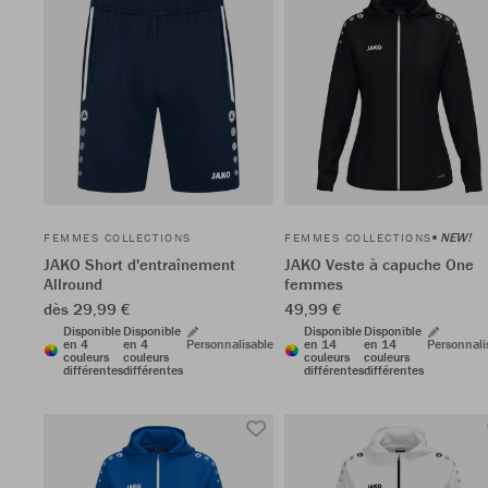
NEW!
FEMMES COLLECTIONS
FEMMES COLLECTIONS
JAKO Short d'entraînement
JAKO Veste à capuche One
Allround
femmes
dès 29,99 €
49,99 €
Disponible
Disponible
Disponible
Disponible
en 4
en 4
Personnalisable
en 14
en 14
Personnali
couleurs
couleurs
couleurs
couleurs
différentes
différentes
différentes
différentes