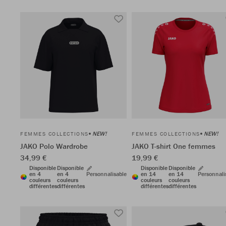
NEW!
NEW!
FEMMES COLLECTIONS
FEMMES COLLECTIONS
JAKO Polo Wardrobe
JAKO T-shirt One femmes
34,99 €
19,99 €
Disponible
Disponible
Disponible
Disponible
en 4
en 4
Personnalisable
en 14
en 14
Personnali
couleurs
couleurs
couleurs
couleurs
différentes
différentes
différentes
différentes