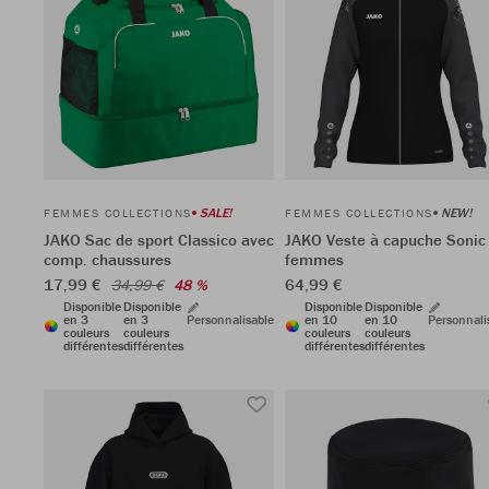
SALE!
NEW!
FEMMES COLLECTIONS
FEMMES COLLECTIONS
JAKO Sac de sport Classico avec
JAKO Veste à capuche Sonic
comp. chaussures
femmes
17,99 €
64,99 €
34,99 €
48 %
Disponible
Disponible
Disponible
Disponible
en 3
en 3
Personnalisable
en 10
en 10
Personnali
couleurs
couleurs
couleurs
couleurs
différentes
différentes
différentes
différentes