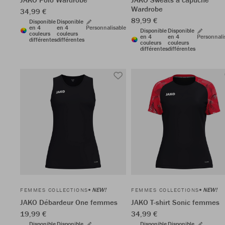
Wardrobe
34,99 €
89,99 €
Disponible
Disponible
en 4
en 4
Personnalisable
Disponible
Disponible
couleurs
couleurs
en 4
en 4
Personnali
différentes
différentes
couleurs
couleurs
différentes
différentes
NEW!
NEW!
FEMMES COLLECTIONS
FEMMES COLLECTIONS
JAKO Débardeur One femmes
JAKO T-shirt Sonic femmes
19,99 €
34,99 €
Disponible
Disponible
Disponible
Disponible