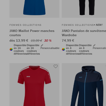
NEW!
FEMMES COLLECTIONS
FEMMES COLLECTIONS
JAKO Maillot Power manches
JAKO Pantalon de survêtem
courtes
Wardrobe
dès 13,99 €
74,99 €
19,99 €
30 %
Disponible
Disponible
Disponible
Disponible
en 16
en 16
Personnalisable
en 4
en 4
Personnali
couleurs
couleurs
couleurs
couleurs
différentes
différentes
différentes
différentes