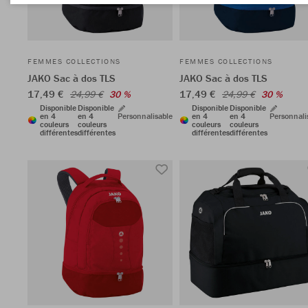
FEMMES COLLECTIONS
FEMMES COLLECTIONS
JAKO Sac à dos TLS
JAKO Sac à dos TLS
17,49 €
17,49 €
24,99 €
30 %
24,99 €
30 %
Disponible
Disponible
Disponible
Disponible
en 4
en 4
Personnalisable
en 4
en 4
Personnali
couleurs
couleurs
couleurs
couleurs
différentes
différentes
différentes
différentes