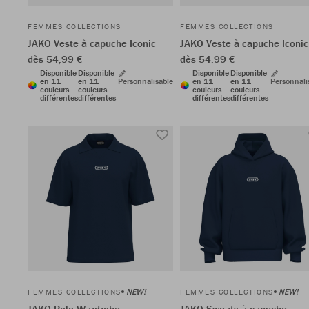
FEMMES COLLECTIONS
FEMMES COLLECTIONS
JAKO Veste à capuche Iconic
JAKO Veste à capuche Iconic
dès 54,99 €
dès 54,99 €
Disponible
Disponible
Disponible
Disponible
en 11
en 11
Personnalisable
en 11
en 11
Personnali
couleurs
couleurs
couleurs
couleurs
différentes
différentes
différentes
différentes
NEW!
NEW!
FEMMES COLLECTIONS
FEMMES COLLECTIONS
JAKO Polo Wardrobe
JAKO Sweats à capuche