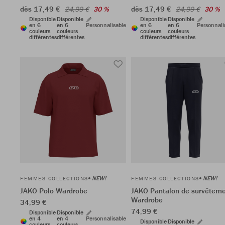
dès 17,49 €
dès 17,49 €
24,99 €
30 %
24,99 €
30 %
Disponible
Disponible
Disponible
Disponible
en 6
en 6
Personnalisable
en 6
en 6
Personnali
couleurs
couleurs
couleurs
couleurs
différentes
différentes
différentes
différentes
NEW!
NEW!
FEMMES COLLECTIONS
FEMMES COLLECTIONS
JAKO Polo Wardrobe
JAKO Pantalon de survêtem
Wardrobe
34,99 €
74,99 €
Disponible
Disponible
en 4
en 4
Personnalisable
Disponible
Disponible
couleurs
couleurs