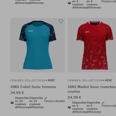
en 4
en 4
Personnali
différentes
différentes
couleurs
couleurs
différentes
différentes
NEW!
NEW!
FEMMES COLLECTIONS
FEMMES COLLECTIONS
JAKO T-shirt Sonic femmes
JAKO Maillot Sonic manches
courtes
34,99 €
24,99 €
Disponible
Disponible
en 10
en 10
Personnalisable
Disponible
Disponible
couleurs
couleurs
en 9
en 9
Personnali
différentes
différentes
couleurs
couleurs
différentes
différentes