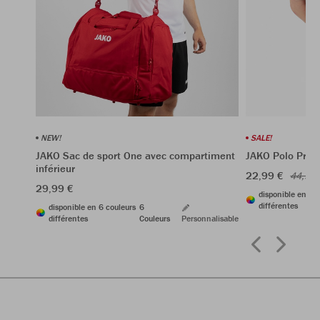
NEW!
SALE!
JAKO Sac de sport One avec compartiment
JAKO Polo Prem
inférieur
22,99 €
44,99 
29,99 €
disponible en 6 
différentes
disponible en 6 couleurs
6
différentes
Couleurs
Personnalisable