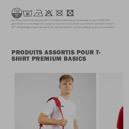
Les fibres microfines transportent l'humidité directement à la surface du tissu. KEEP DRY
garantit ainsi un séchage très rapide du tissu et vous évite de vous refroidir pendant le sport.
30°
Repassage à basse température
Ne pas blanchir
Ne pas nettoyer à sec
Ne pas sécher
PRODUITS ASSORTIS POUR T-
SHIRT PREMIUM BASICS