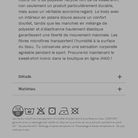
non seulement un produit particulièrement durable,
mais aussi un véritable accroche-regard. Le body avec
un intérieur en polaire douce assure un confort
douillet, tandis que les manches en mélange de
polyester et d'élasthanne hautement élastique
garantissent une liberté de mouvement maximale. Les
fibres microfines transportent l'humidité à la surface
du tissu. Tu conserves ainsi une sensation corporelle
agréable pendant le sport. Procure-toi maintenant le
sweat-shirt Iconic dans la boutique en ligne JAKO !
Détails
Matériau
Les fibres microfines transportent l'humidité directement à la surface du tissu. KEEP DRY
garantit ainsi un séchage très rapide du tissu et vous évite de vous refroidir pendant le sport.
40°
Ne pas blanchir
Séchage à basse température
Repassage à basse température
Ne pas
nettoyer à sec