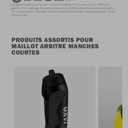
Les fibres microfines transportent l'humidité directement à la surface du tissu. KEEP DRY
garantit ainsi un séchage très rapide du tissu et vous évite de vous refroidir pendant le sport.
40°
Ne pas blanchir
Séchage à basse température
Repassage à basse température
Ne pas
nettoyer à sec
PRODUITS ASSORTIS POUR
MAILLOT ARBITRE MANCHES
COURTES