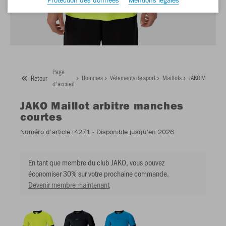
Page
Retour
Hommes
Vêtements de sport
Maillots
JAKO Maillot ar
d'accueil
JAKO
Maillot arbitre manches
courtes
Numéro d’article:
4271
- Disponible jusqu'en 2026
En tant que membre du club JAKO, vous pouvez
économiser 30% sur votre prochaine commande.
Devenir membre maintenant