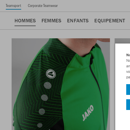
Teamsport
Corporate Teamwear
HOMMES
FEMMES
ENFANTS
EQUIPEMENT
No
No
am
vo
pa