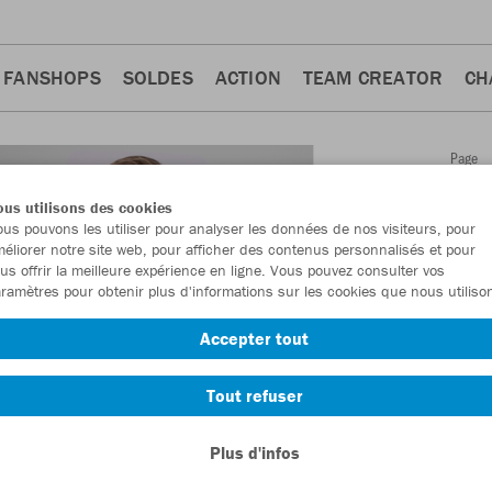
FANSHOPS
SOLDES
ACTION
TEAM CREATOR
CH
Page
Retour
d'accue
us utilisons des cookies
JAKO
Ve
us pouvons les utiliser pour analyser les données de nos visiteurs, pour
éliorer notre site web, pour afficher des contenus personnalisés et pour
Perfor
us offrir la meilleure expérience en ligne. Vous pouvez consulter vos
ramètres pour obtenir plus d'informations sur les cookies que nous utiliso
Numéro d’article:
9
Accepter tout
En tant que membr
Tout refuser
commande.
Deven
Plus d'infos