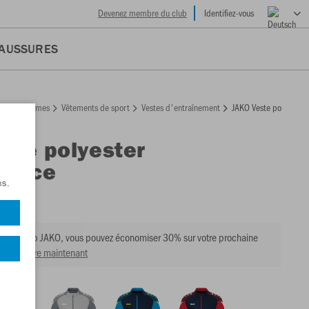
Devenez membre du club
Identifiez-vous
AUSSURES
Hommes
Vêtements de sport
Vestes d'entraînement
JAKO Veste polyester
il
ste polyester
mance
ns.
322
e du club JAKO, vous pouvez économiser 30% sur votre prochaine
ir membre maintenant