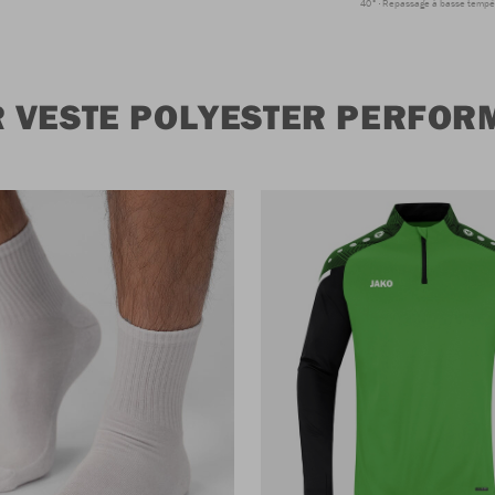
40°
Repassage à basse tempé
R VESTE POLYESTER PERFOR