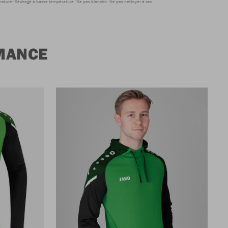
rature
Séchage à basse température
Ne pas blanchir
Ne pas nettoyer à sec
MANCE