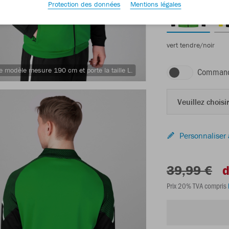
Protection des données
Mentions légales
vert tendre/noir
Command
e modèle mesure 190 cm et porte la taille L.
Veuillez choisir
Personnaliser 
39,99 €
d
Prix 20% TVA compris