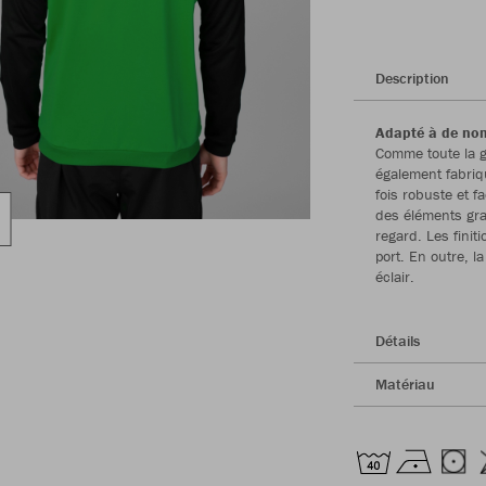
Description
Adapté à de no
Comme toute la g
également fabriqu
fois robuste et f
des éléments gra
regard. Les finit
port. En outre, l
éclair.
Détails
Matériau