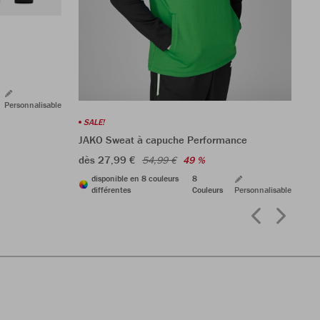
JA
dè
Personnalisable
SALE!
JAKO Sweat à capuche Performance
dès 27,99 €
54,99 €
49 %
disponible en 8 couleurs
8
différentes
Couleurs
Personnalisable