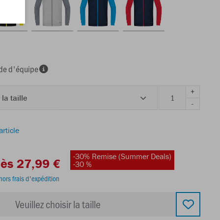
e d'équipe
+
 la taille
-
article
-30% Remise (Summer Deals)
ès 27,99 €
-30 %
hors frais d'expédition
Veuillez choisir la taille