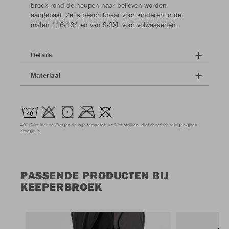
broek rond de heupen naar believen worden
aangepast. Ze is beschikbaar voor kinderen in de
maten 116-164 en van S-3XL voor volwassenen.
Details
Materiaal
40°
Niet bleken
Drogen op lage temperatuur
Niet strijken
Niet chemisch reinigen/geen
droogkuis
PASSENDE PRODUCTEN BIJ
KEEPERBROEK