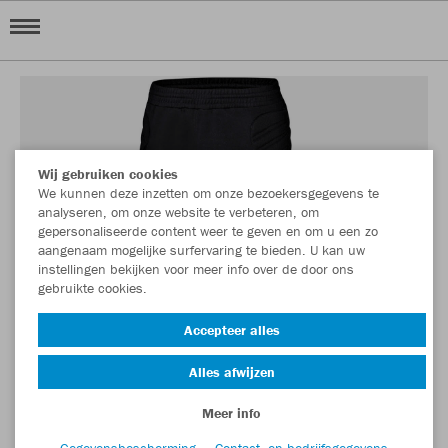
Wij gebruiken cookies
We kunnen deze inzetten om onze bezoekersgegevens te
analyseren, om onze website te verbeteren, om
gepersonaliseerde content weer te geven en om u een zo
aangenaam mogelijke surfervaring te bieden. U kan uw
instellingen bekijken voor meer info over de door ons
gebruikte cookies.
Accepteer alles
Alles afwijzen
Meer info
Gegevensbescherming
Contact- en bedrijfsgegevens