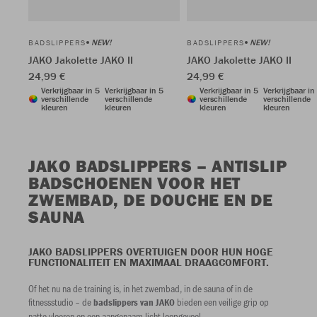
NEW!
NEW!
BADSLIPPERS
BADSLIPPERS
JAKO Jakolette JAKO II
JAKO Jakolette JAKO II
24,99 €
24,99 €
Verkrijgbaar in 5
Verkrijgbaar in 5
Verkrijgbaar in 5
Verkrijgbaar in
verschillende
verschillende
verschillende
verschillende
kleuren
kleuren
kleuren
kleuren
JAKO BADSLIPPERS – ANTISLIP
BADSCHOENEN VOOR HET
ZWEMBAD, DE DOUCHE EN DE
SAUNA
JAKO BADSLIPPERS OVERTUIGEN DOOR HUN HOGE
FUNCTIONALITEIT EN MAXIMAAL DRAAGCOMFORT.
Of het nu na de training is, in het zwembad, in de sauna of in de
fitnessstudio – de
bieden een veilige grip op
badslippers van JAKO
natte vloeren en een aangenaam licht loopgevoel.