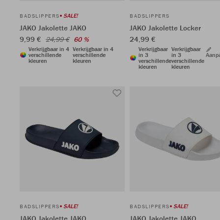
SALE!
BADSLIPPERS
BADSLIPPERS
JAKO Jakolette JAKO
JAKO Jakolette Locker
9,99 €
24,99 €
24,99 €
60 %
Verkrijgbaar in 4
Verkrijgbaar in 4
Verkrijgbaar
Verkrijgbaar
verschillende
verschillende
in 3
in 3
Aanp
kleuren
kleuren
verschillende
verschillende
kleuren
kleuren
SALE!
SALE!
BADSLIPPERS
BADSLIPPERS
JAKO Jakolette JAKO
JAKO Jakolette JAKO