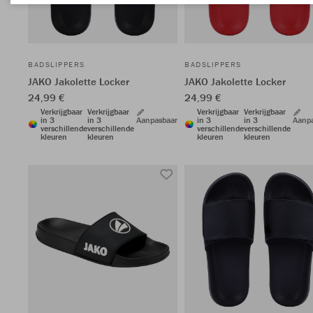
BADSLIPPERS
BADSLIPPERS
JAKO Jakolette Locker
JAKO Jakolette Locker
24,99 €
24,99 €
Verkrijgbaar
Verkrijgbaar
Verkrijgbaar
Verkrijgbaar
in 3
in 3
Aanpasbaar
in 3
in 3
Aanp
verschillende
verschillende
verschillende
verschillende
kleuren
kleuren
kleuren
kleuren