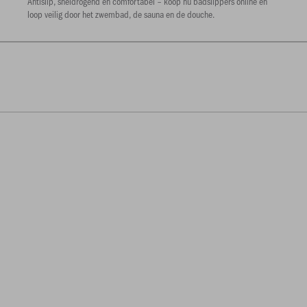
Antislip, sneldrogend en comfortabel – koop nu badslippers online en
loop veilig door het zwembad, de sauna en de douche.