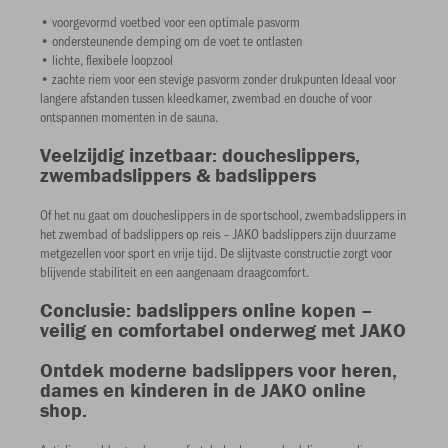
• voorgevormd voetbed voor een optimale pasvorm
• ondersteunende demping om de voet te ontlasten
• lichte, flexibele loopzool
• zachte riem voor een stevige pasvorm zonder drukpunten Ideaal voor
langere afstanden tussen kleedkamer, zwembad en douche of voor
ontspannen momenten in de sauna.
Veelzijdig inzetbaar: doucheslippers,
zwembadslippers & badslippers
Of het nu gaat om doucheslippers in de sportschool, zwembadslippers in
het zwembad of badslippers op reis – JAKO badslippers zijn duurzame
metgezellen voor sport en vrije tijd. De slijtvaste constructie zorgt voor
blijvende stabiliteit en een aangenaam draagcomfort.
Conclusie: badslippers online kopen –
veilig en comfortabel onderweg met JAKO
Ontdek moderne badslippers voor heren,
dames en kinderen in de JAKO online
shop.