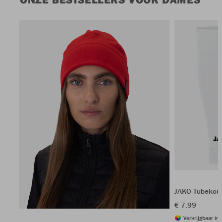
JAKO Tubekou
€ 7,99
Verkrijgbaar in