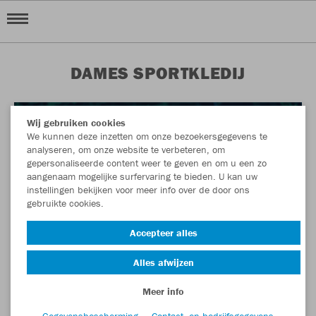
DAMES SPORTKLEDIJ
Wij gebruiken cookies
We kunnen deze inzetten om onze bezoekersgegevens te
analyseren, om onze website te verbeteren, om
gepersonaliseerde content weer te geven en om u een zo
aangenaam mogelijke surfervaring te bieden. U kan uw
instellingen bekijken voor meer info over de door ons
gebruikte cookies.
Accepteer alles
Alles afwijzen
Meer info
Gegevensbescherming
Contact- en bedrijfsgegevens