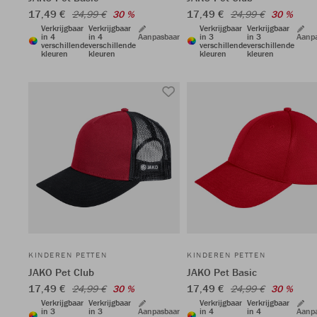
17,49 €
17,49 €
24,99 €
30 %
24,99 €
30 %
Verkrijgbaar
Verkrijgbaar
Verkrijgbaar
Verkrijgbaar
in 4
in 4
Aanpasbaar
in 3
in 3
Aanp
verschillende
verschillende
verschillende
verschillende
kleuren
kleuren
kleuren
kleuren
KINDEREN PETTEN
KINDEREN PETTEN
JAKO Pet Club
JAKO Pet Basic
17,49 €
17,49 €
24,99 €
30 %
24,99 €
30 %
Verkrijgbaar
Verkrijgbaar
Verkrijgbaar
Verkrijgbaar
in 3
in 3
Aanpasbaar
in 4
in 4
Aanp