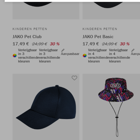
KINDEREN PETTEN
KINDEREN PETTEN
JAKO Pet Club
JAKO Pet Basic
17,49 €
17,49 €
24,99 €
30 %
24,99 €
30 %
Verkrijgbaar
Verkrijgbaar
Verkrijgbaar
Verkrijgbaar
in 3
in 3
Aanpasbaar
in 4
in 4
Aanp
verschillende
verschillende
verschillende
verschillende
kleuren
kleuren
kleuren
kleuren