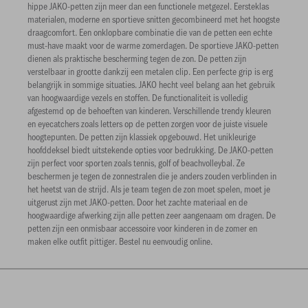
hippe JAKO-petten zijn meer dan een functionele metgezel. Eersteklas
materialen, moderne en sportieve snitten gecombineerd met het hoogste
draagcomfort. Een onklopbare combinatie die van de petten een echte
must-have maakt voor de warme zomerdagen. De sportieve JAKO-petten
dienen als praktische bescherming tegen de zon. De petten zijn
verstelbaar in grootte dankzij een metalen clip. Een perfecte grip is erg
belangrijk in sommige situaties. JAKO hecht veel belang aan het gebruik
van hoogwaardige vezels en stoffen. De functionaliteit is volledig
afgestemd op de behoeften van kinderen. Verschillende trendy kleuren
en eyecatchers zoals letters op de petten zorgen voor de juiste visuele
hoogtepunten. De petten zijn klassiek opgebouwd. Het unikleurige
hoofddeksel biedt uitstekende opties voor bedrukking. De JAKO-petten
zijn perfect voor sporten zoals tennis, golf of beachvolleybal. Ze
beschermen je tegen de zonnestralen die je anders zouden verblinden in
het heetst van de strijd. Als je team tegen de zon moet spelen, moet je
uitgerust zijn met JAKO-petten. Door het zachte materiaal en de
hoogwaardige afwerking zijn alle petten zeer aangenaam om dragen. De
petten zijn een onmisbaar accessoire voor kinderen in de zomer en
maken elke outfit pittiger. Bestel nu eenvoudig online.