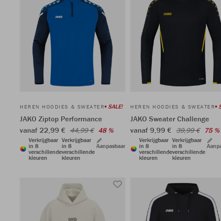
SALE!
HEREN HOODIES & SWEATER
HEREN HOODIES & SWEATER
JAKO Ziptop Performance
JAKO Sweater Challenge
vanaf 22,99 €
vanaf 9,99 €
44,99 €
48 %
39,99 €
75 %
Verkrijgbaar
Verkrijgbaar
Verkrijgbaar
Verkrijgbaar
in 8
in 8
Aanpasbaar
in 8
in 8
Aanp
verschillende
verschillende
verschillende
verschillende
kleuren
kleuren
kleuren
kleuren