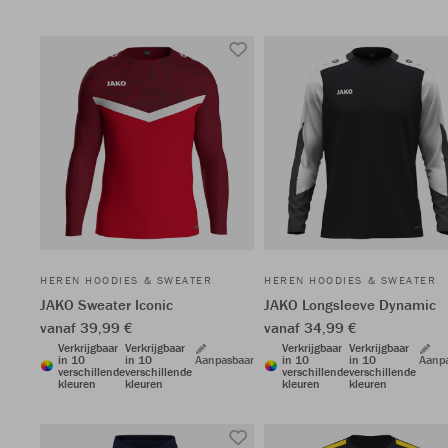
HEREN HOODIES & SWEATER
HEREN HOODIES & SWEATER
JAKO Sweater Iconic
JAKO Longsleeve Dynamic
vanaf 39,99 €
vanaf 34,99 €
Verkrijgbaar
Verkrijgbaar
Verkrijgbaar
Verkrijgbaar
in 10
in 10
Aanpasbaar
in 10
in 10
Aanp
verschillende
verschillende
verschillende
verschillende
kleuren
kleuren
kleuren
kleuren