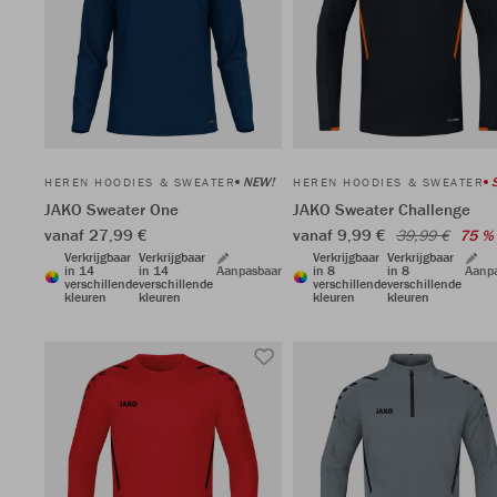
NEW!
HEREN HOODIES & SWEATER
HEREN HOODIES & SWEATER
JAKO Sweater One
JAKO Sweater Challenge
vanaf 27,99 €
vanaf 9,99 €
39,99 €
75 %
Verkrijgbaar
Verkrijgbaar
Verkrijgbaar
Verkrijgbaar
in 14
in 14
Aanpasbaar
in 8
in 8
Aanp
verschillende
verschillende
verschillende
verschillende
kleuren
kleuren
kleuren
kleuren