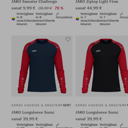
JAKO Sweater Challenge
JAKO Ziptop Light Flow
vanaf 9,99 €
vanaf 44,99 €
39,99 €
75 %
Verkrijgbaar
Verkrijgbaar
Verkrijgbaar
Verkrijgbaar
in 8
in 8
Aanpasbaar
in 7
in 7
Aanp
verschillende
verschillende
verschillende
verschillende
kleuren
kleuren
kleuren
kleuren
NEW!
HEREN HOODIES & SWEATER
HEREN HOODIES & SWEATER
JAKO Longsleeve Sonic
JAKO Longsleeve Sonic
vanaf 39,99 €
vanaf 39,99 €
Verkrijgbaar
Verkrijgbaar
Verkrijgbaar
Verkrijgbaar
in 10
in 10
Aanpasbaar
in 10
in 10
Aanp