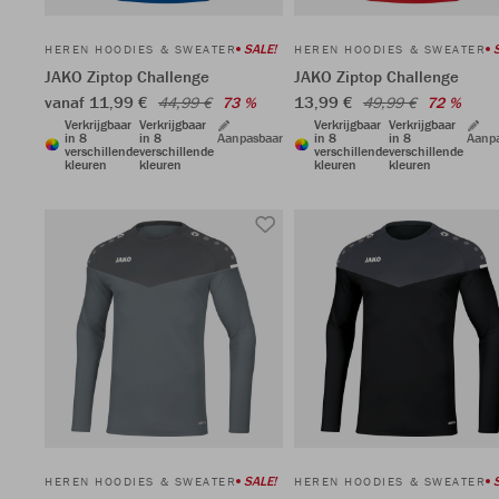
SALE!
HEREN HOODIES & SWEATER
HEREN HOODIES & SWEATER
JAKO Ziptop Challenge
JAKO Ziptop Challenge
vanaf 11,99 €
13,99 €
44,99 €
73 %
49,99 €
72 %
Verkrijgbaar
Verkrijgbaar
Verkrijgbaar
Verkrijgbaar
in 8
in 8
Aanpasbaar
in 8
in 8
Aanp
verschillende
verschillende
verschillende
verschillende
kleuren
kleuren
kleuren
kleuren
SALE!
HEREN HOODIES & SWEATER
HEREN HOODIES & SWEATER