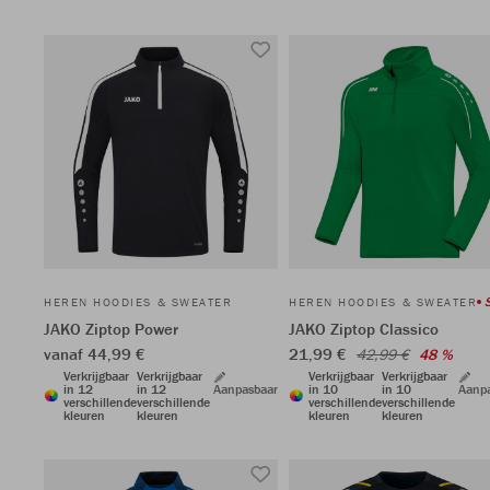
HEREN HOODIES & SWEATER
HEREN HOODIES & SWEATER
JAKO Ziptop Power
JAKO Ziptop Classico
vanaf 44,99 €
21,99 €
42,99 €
48 %
Verkrijgbaar
Verkrijgbaar
Verkrijgbaar
Verkrijgbaar
in 12
in 12
Aanpasbaar
in 10
in 10
Aanp
verschillende
verschillende
verschillende
verschillende
kleuren
kleuren
kleuren
kleuren