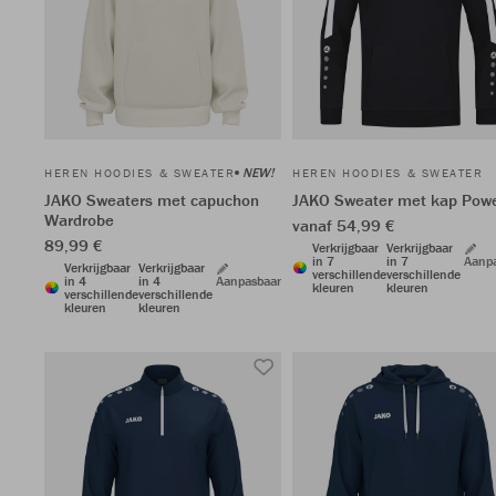
NEW!
HEREN HOODIES & SWEATER
HEREN HOODIES & SWEATER
JAKO Sweaters met capuchon
JAKO Sweater met kap Pow
Wardrobe
vanaf 54,99 €
89,99 €
Verkrijgbaar
Verkrijgbaar
in 7
in 7
Aanp
Verkrijgbaar
Verkrijgbaar
verschillende
verschillende
in 4
in 4
Aanpasbaar
kleuren
kleuren
verschillende
verschillende
kleuren
kleuren