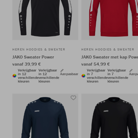
HEREN HOODIES & SWEATER
HEREN HOODIES & SWEATER
JAKO Sweater Power
JAKO Sweater met kap Pow
vanaf 39,99 €
vanaf 54,99 €
Verkrijgbaar
Verkrijgbaar
Verkrijgbaar
Verkrijgbaar
in 12
in 12
Aanpasbaar
in 7
in 7
Aanp
verschillende
verschillende
verschillende
verschillende
kleuren
kleuren
kleuren
kleuren