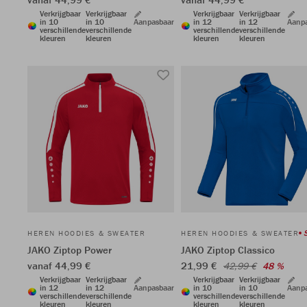
Verkrijgbaar
Verkrijgbaar
Verkrijgbaar
Verkrijgbaar
in 10
in 10
Aanpasbaar
in 12
in 12
Aanp
verschillende
verschillende
verschillende
verschillende
kleuren
kleuren
kleuren
kleuren
HEREN HOODIES & SWEATER
HEREN HOODIES & SWEATER
JAKO Ziptop Power
JAKO Ziptop Classico
vanaf 44,99 €
21,99 €
42,99 €
48 %
Verkrijgbaar
Verkrijgbaar
Verkrijgbaar
Verkrijgbaar
in 12
in 12
Aanpasbaar
in 10
in 10
Aanp
verschillende
verschillende
verschillende
verschillende
kleuren
kleuren
kleuren
kleuren