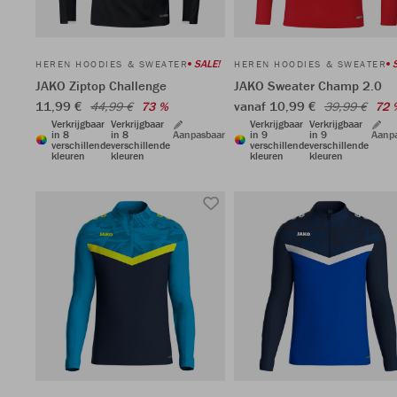
SALE!
HEREN HOODIES & SWEATER
HEREN HOODIES & SWEATER
JAKO Ziptop Challenge
JAKO Sweater Champ 2.0
11,99 €
vanaf 10,99 €
44,99 €
73 %
39,99 €
72 
Verkrijgbaar
Verkrijgbaar
Verkrijgbaar
Verkrijgbaar
in 8
in 8
Aanpasbaar
in 9
in 9
Aanp
verschillende
verschillende
verschillende
verschillende
kleuren
kleuren
kleuren
kleuren