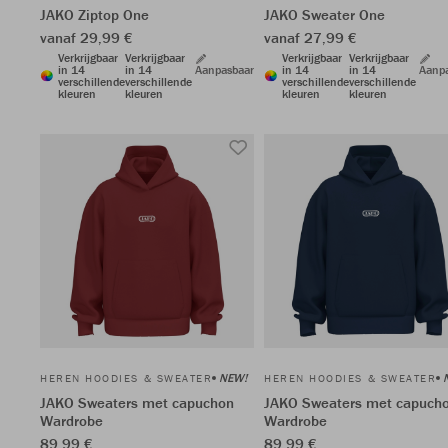
JAKO Ziptop One
JAKO Sweater One
vanaf 29,99 €
vanaf 27,99 €
Verkrijgbaar
Verkrijgbaar
Verkrijgbaar
Verkrijgbaar
in 14
in 14
Aanpasbaar
in 14
in 14
Aanp
verschillende
verschillende
verschillende
verschillende
kleuren
kleuren
kleuren
kleuren
NEW!
HEREN HOODIES & SWEATER
HEREN HOODIES & SWEATER
JAKO Sweaters met capuchon
JAKO Sweaters met capuch
Wardrobe
Wardrobe
89,99 €
89,99 €