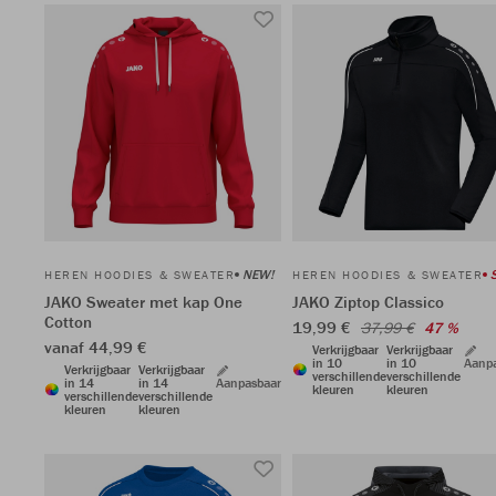
NEW!
HEREN HOODIES & SWEATER
HEREN HOODIES & SWEATER
JAKO Sweater met kap One
JAKO Ziptop Classico
Cotton
19,99 €
37,99 €
47 %
vanaf 44,99 €
Verkrijgbaar
Verkrijgbaar
in 10
in 10
Aanp
Verkrijgbaar
Verkrijgbaar
verschillende
verschillende
in 14
in 14
Aanpasbaar
kleuren
kleuren
verschillende
verschillende
kleuren
kleuren