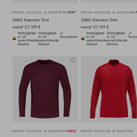
NEW!
HEREN HOODIES & SWEATER
HEREN HOODIES & SWEATER
JAKO Sweater One
JAKO Sweater One
vanaf 27,99 €
vanaf 27,99 €
Verkrijgbaar
Verkrijgbaar
Verkrijgbaar
Verkrijgbaar
in 14
in 14
Aanpasbaar
in 14
in 14
Aanp
verschillende
verschillende
verschillende
verschillende
kleuren
kleuren
kleuren
kleuren
SALE!
HEREN HOODIES & SWEATER
HEREN HOODIES & SWEATER