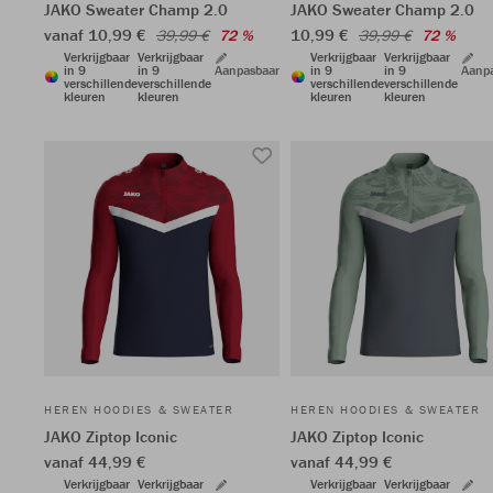
JAKO Sweater Champ 2.0
JAKO Sweater Champ 2.0
vanaf 10,99 €
10,99 €
39,99 €
72 %
39,99 €
72 %
Verkrijgbaar
Verkrijgbaar
Verkrijgbaar
Verkrijgbaar
in 9
in 9
Aanpasbaar
in 9
in 9
Aanp
verschillende
verschillende
verschillende
verschillende
kleuren
kleuren
kleuren
kleuren
HEREN HOODIES & SWEATER
HEREN HOODIES & SWEATER
JAKO Ziptop Iconic
JAKO Ziptop Iconic
vanaf 44,99 €
vanaf 44,99 €
Verkrijgbaar
Verkrijgbaar
Verkrijgbaar
Verkrijgbaar