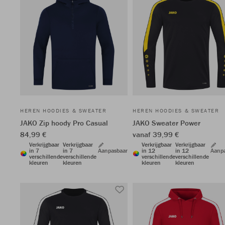
HEREN HOODIES & SWEATER
HEREN HOODIES & SWEATER
JAKO Zip hoody Pro Casual
JAKO Sweater Power
84,99 €
vanaf 39,99 €
Verkrijgbaar
Verkrijgbaar
Verkrijgbaar
Verkrijgbaar
in 7
in 7
Aanpasbaar
in 12
in 12
Aanp
verschillende
verschillende
verschillende
verschillende
kleuren
kleuren
kleuren
kleuren