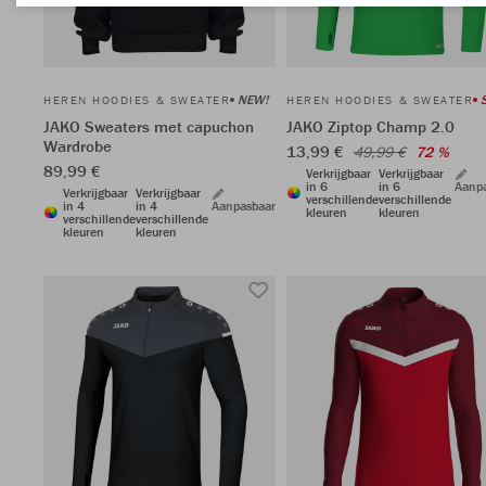
NEW!
HEREN HOODIES & SWEATER
HEREN HOODIES & SWEATER
JAKO Sweaters met capuchon
JAKO Ziptop Champ 2.0
Wardrobe
13,99 €
49,99 €
72 %
89,99 €
Verkrijgbaar
Verkrijgbaar
in 6
in 6
Aanp
Verkrijgbaar
Verkrijgbaar
verschillende
verschillende
in 4
in 4
Aanpasbaar
kleuren
kleuren
verschillende
verschillende
kleuren
kleuren