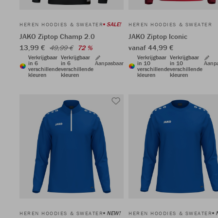
SALE!
HEREN HOODIES & SWEATER
HEREN HOODIES & SWEATER
JAKO Ziptop Champ 2.0
JAKO Ziptop Iconic
13,99 €
vanaf 44,99 €
49,99 €
72 %
Verkrijgbaar
Verkrijgbaar
Verkrijgbaar
Verkrijgbaar
in 6
in 6
Aanpasbaar
in 10
in 10
Aanp
verschillende
verschillende
verschillende
verschillende
kleuren
kleuren
kleuren
kleuren
NEW!
HEREN HOODIES & SWEATER
HEREN HOODIES & SWEATER