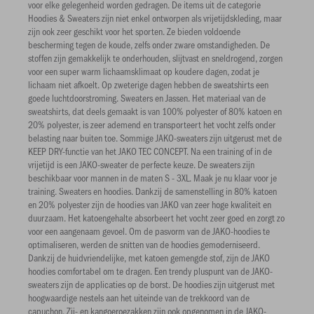
voor elke gelegenheid worden gedragen. De items uit de categorie
Hoodies & Sweaters zijn niet enkel ontworpen als vrijetijdskleding, maar
zijn ook zeer geschikt voor het sporten. Ze bieden voldoende
bescherming tegen de koude, zelfs onder zware omstandigheden. De
stoffen zijn gemakkelijk te onderhouden, slijtvast en sneldrogend, zorgen
voor een super warm lichaamsklimaat op koudere dagen, zodat je
lichaam niet afkoelt. Op zweterige dagen hebben de sweatshirts een
goede luchtdoorstroming. Sweaters en Jassen. Het materiaal van de
sweatshirts, dat deels gemaakt is van 100% polyester of 80% katoen en
20% polyester, is zeer ademend en transporteert het vocht zelfs onder
belasting naar buiten toe. Sommige JAKO-sweaters zijn uitgerust met de
KEEP DRY-functie van het JAKO TEC CONCEPT. Na een training of in de
vrijetijd is een JAKO-sweater de perfecte keuze. De sweaters zijn
beschikbaar voor mannen in de maten S - 3XL. Maak je nu klaar voor je
training. Sweaters en hoodies. Dankzij de samenstelling in 80% katoen
en 20% polyester zijn de hoodies van JAKO van zeer hoge kwaliteit en
duurzaam. Het katoengehalte absorbeert het vocht zeer goed en zorgt zo
voor een aangenaam gevoel. Om de pasvorm van de JAKO-hoodies te
optimaliseren, werden de snitten van de hoodies gemoderniseerd.
Dankzij de huidvriendelijke, met katoen gemengde stof, zijn de JAKO
hoodies comfortabel om te dragen. Een trendy pluspunt van de JAKO-
sweaters zijn de applicaties op de borst. De hoodies zijn uitgerust met
hoogwaardige nestels aan het uiteinde van de trekkoord van de
capuchon. Zij- en kangoeroezakken zijn ook opgenomen in de JAKO-