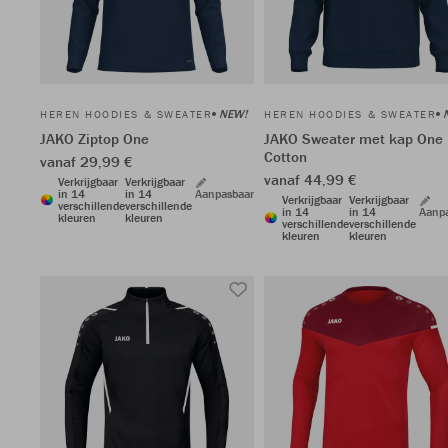
NEW!
HEREN HOODIES & SWEATER
HEREN HOODIES & SWEATER
JAKO Ziptop One
JAKO Sweater met kap One
Cotton
vanaf 29,99 €
vanaf 44,99 €
Verkrijgbaar
Verkrijgbaar
in 14
in 14
Aanpasbaar
Verkrijgbaar
Verkrijgbaar
verschillende
verschillende
in 14
in 14
Aanp
kleuren
kleuren
verschillende
verschillende
kleuren
kleuren