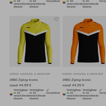
in 10
in 10
Aanpasbaar
in 10
in 10
Aanp
verschillende
verschillende
verschillende
verschillende
kleuren
kleuren
kleuren
kleuren
HEREN HOODIES & SWEATER
HEREN HOODIES & SWEATER
JAKO Ziptop Iconic
JAKO Ziptop Iconic
vanaf 44,99 €
vanaf 44,99 €
Verkrijgbaar
Verkrijgbaar
Verkrijgbaar
Verkrijgbaar
in 10
in 10
Aanpasbaar
in 10
in 10
Aanp
verschillende
verschillende
verschillende
verschillende
kleuren
kleuren
kleuren
kleuren