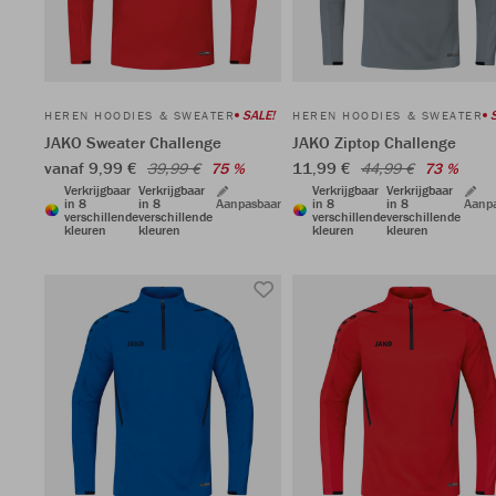
SALE!
HEREN HOODIES & SWEATER
HEREN HOODIES & SWEATER
JAKO Sweater Challenge
JAKO Ziptop Challenge
vanaf 9,99 €
11,99 €
39,99 €
75 %
44,99 €
73 %
Verkrijgbaar
Verkrijgbaar
Verkrijgbaar
Verkrijgbaar
in 8
in 8
Aanpasbaar
in 8
in 8
Aanp
verschillende
verschillende
verschillende
verschillende
kleuren
kleuren
kleuren
kleuren