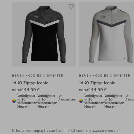
HEREN HOODIES & SWEATER
HEREN HOODIES & SWEATER
JAKO Ziptop Iconic
JAKO Ziptop Iconic
vanaf 44,99 €
vanaf 44,99 €
Verkrijgbaar
Verkrijgbaar
Verkrijgbaar
Verkrijgbaar
in 10
in 10
Aanpasbaar
in 10
in 10
Aanp
verschillende
verschillende
verschillende
verschillende
kleuren
kleuren
kleuren
kleuren
Of het nu voor vrijetijd of sport is, de JAKO-hoodies en sweaters kunnen