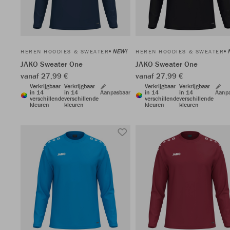
NEW!
HEREN HOODIES & SWEATER
HEREN HOODIES & SWEATER
JAKO Sweater One
JAKO Sweater One
vanaf 27,99 €
vanaf 27,99 €
Verkrijgbaar
Verkrijgbaar
Verkrijgbaar
Verkrijgbaar
in 14
in 14
Aanpasbaar
in 14
in 14
Aanp
verschillende
verschillende
verschillende
verschillende
kleuren
kleuren
kleuren
kleuren