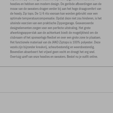
hoodies en hebben een modern design. De geribde afboordingen aan de
mouw van de sweaters dragen verder bij aan het hoge draagcomfort van
de hoody. Zip tops. De 1/4 rits vooraan kan worden gebruikt voor een
optimale temperatuurcompensatie. Opdat deze niet zou hinderen, is het
uiteinde voorzien van een praktische Zippergarage. Geavanceerde
designelementen zorgen voor een perfecte uitstraling. Het grote
afwerkingsoppervlak aan de achterkant biedt de mogelijkheid om de
clubnaam of het sponsorlogo flexibel en over een grote zone te plaatsen.
Het functionele materiaal van de JAKO Ziptops is 100% polyester. Deze
vezels zijn bijzonder kreukvrij, scheurbestendig en weersbestendig.
Bovendien absorbeert het vrijwel geen vocht en droogt het erg snel.
Overtuig uzelf van onze hoodies en sweaters. Bestel nu je outfit online.