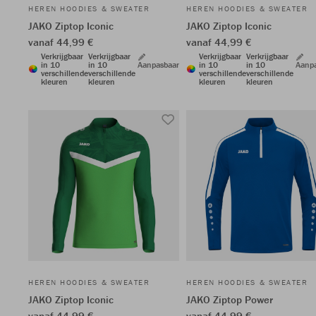
HEREN HOODIES & SWEATER
HEREN HOODIES & SWEATER
JAKO Ziptop Iconic
JAKO Ziptop Iconic
vanaf 44,99 €
vanaf 44,99 €
Verkrijgbaar
Verkrijgbaar
Verkrijgbaar
Verkrijgbaar
in 10
in 10
Aanpasbaar
in 10
in 10
Aanp
verschillende
verschillende
verschillende
verschillende
kleuren
kleuren
kleuren
kleuren
HEREN HOODIES & SWEATER
HEREN HOODIES & SWEATER
JAKO Ziptop Iconic
JAKO Ziptop Power
vanaf 44,99 €
vanaf 44,99 €