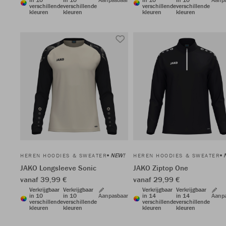
verschillende
verschillende
verschillende
verschillende
kleuren
kleuren
kleuren
kleuren
NEW!
HEREN HOODIES & SWEATER
HEREN HOODIES & SWEATER
JAKO Longsleeve Sonic
JAKO Ziptop One
vanaf 39,99 €
vanaf 29,99 €
Verkrijgbaar
Verkrijgbaar
Verkrijgbaar
Verkrijgbaar
in 10
in 10
Aanpasbaar
in 14
in 14
Aanp
verschillende
verschillende
verschillende
verschillende
kleuren
kleuren
kleuren
kleuren