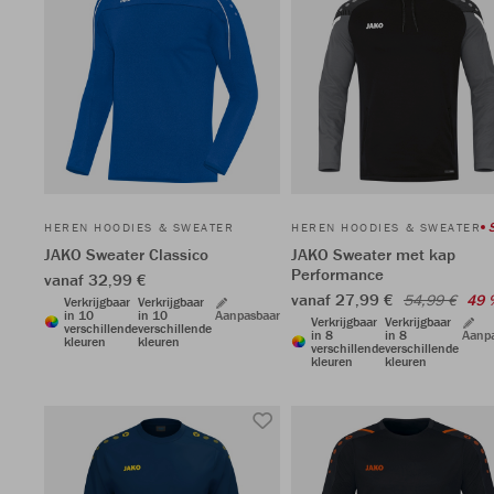
HEREN HOODIES & SWEATER
HEREN HOODIES & SWEATER
JAKO Sweater Classico
JAKO Sweater met kap
Performance
vanaf 32,99 €
vanaf 27,99 €
54,99 €
49 
Verkrijgbaar
Verkrijgbaar
in 10
in 10
Aanpasbaar
Verkrijgbaar
Verkrijgbaar
verschillende
verschillende
in 8
in 8
Aanp
kleuren
kleuren
verschillende
verschillende
kleuren
kleuren