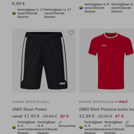
6,99 €
Verkrijgbaar in 8
Verkrijgbaar in
verschillende
verschillende
Verkrijgbaar in 17
Verkrijgbaar in 17
kleuren
kleuren
verschillende
verschillende
kleuren
kleuren
SALE!
DAMES SPORTKLEDIJ
DAMES SPORTKLEDIJ
JAKO Short Power
JAKO Shirt Primera korte 
vanaf 17,49 €
11,99 €
24,99 €
30 %
22,99 €
47 %
Verkrijgbaar
Verkrijgbaar
Verkrijgbaar
Verkrijgbaar
in 6
in 6
Aanpasbaar
in 9
in 9
Aanp
verschillende
verschillende
verschillende
verschillende
kleuren
kleuren
kleuren
kleuren