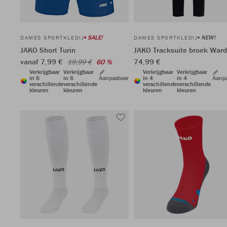
SALE!
NEW!
DAMES SPORTKLEDIJ
DAMES SPORTKLEDIJ
JAKO Short Turin
JAKO Tracksuite broek War
vanaf 7,99 €
74,99 €
19,99 €
60 %
Verkrijgbaar
Verkrijgbaar
Verkrijgbaar
Verkrijgbaar
in 6
in 6
Aanpasbaar
in 4
in 4
Aanp
verschillende
verschillende
verschillende
verschillende
kleuren
kleuren
kleuren
kleuren