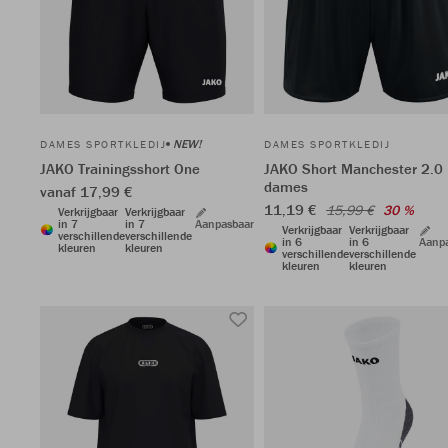
NEW!
DAMES SPORTKLEDIJ
DAMES SPORTKLEDIJ
JAKO Trainingsshort One
JAKO Short Manchester 2.0
dames
vanaf 17,99 €
11,19 €
15,99 €
30 %
Verkrijgbaar
Verkrijgbaar
in 7
in 7
Aanpasbaar
Verkrijgbaar
Verkrijgbaar
verschillende
verschillende
in 6
in 6
Aanp
kleuren
kleuren
verschillende
verschillende
kleuren
kleuren