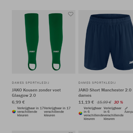
DAMES SPORTKLEDIJ
DAMES SPORTKLEDIJ
JAKO Kousen zonder voet
JAKO Short Manchester 2.0
Glasgow 2.0
dames
6,99 €
11,19 €
15,99 €
30 %
Verkrijgbaar in 17
Verkrijgbaar in 17
Verkrijgbaar
Verkrijgbaar
verschillende
verschillende
in 6
in 6
Aanp
kleuren
kleuren
verschillende
verschillende
kleuren
kleuren