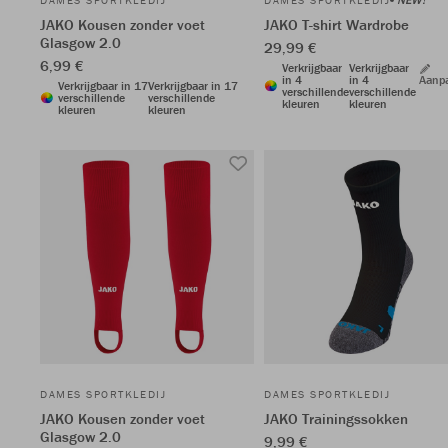
DAMES SPORTKLEDIJ
DAMES SPORTKLEDIJ
JAKO Kousen zonder voet
JAKO T-shirt Wardrobe
Glasgow 2.0
29,99 €
6,99 €
Verkrijgbaar
Verkrijgbaar
in 4
in 4
Aanp
Verkrijgbaar in 17
Verkrijgbaar in 17
verschillende
verschillende
verschillende
verschillende
kleuren
kleuren
kleuren
kleuren
DAMES SPORTKLEDIJ
DAMES SPORTKLEDIJ
JAKO Kousen zonder voet
JAKO Trainingssokken
Glasgow 2.0
9,99 €