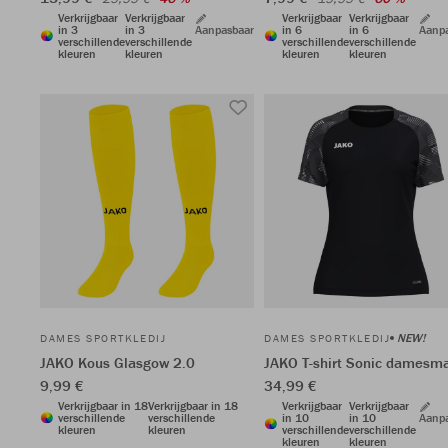
Verkrijgbaar
Verkrijgbaar
Verkrijgbaar
Verkrijgbaar
in 3
in 3
Aanpasbaar
in 6
in 6
Aanp
verschillende
verschillende
verschillende
verschillende
kleuren
kleuren
kleuren
kleuren
NEW!
DAMES SPORTKLEDIJ
DAMES SPORTKLEDIJ
JAKO Kous Glasgow 2.0
JAKO T-shirt Sonic damesm
9,99 €
34,99 €
Verkrijgbaar in 18
Verkrijgbaar in 18
Verkrijgbaar
Verkrijgbaar
verschillende
verschillende
in 10
in 10
Aanp
kleuren
kleuren
verschillende
verschillende
kleuren
kleuren