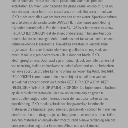
online shop vinden alle dames de juiste outfit voor hun sportieve
activiteiten. En meer. Voor degenen die graag casual en cool zijn, na en
voor de sport, is er het brede casual assortiment. Het assortiment van
JAKO biedt echt alles wat het hart van een atlete wenst. Sportieve snitten
en artikelen in de aansluitende DAMES FIT, maken onze sportkleding
bijzonder aantrekkelijk. Van de maten 34 - 48 is er iets voor elke vrouw.
Het JAKO TEC CONCEPT dat de atleet ondersteunt in het sporten door
meedenkende technologie. Acht teamlines met tal van artikelen en een
indrukwekkende kleurselectie. Geweldige sweaters in verschillende
prijsklassen. Een zeer functionele Running collectie en nog veel, veel
meer. Maak je eigen beeltenis en klik je door het brede JAKO-
kledingprogramma. Daarnaast zijn er natuurlijk ook voor alle trainers tal
van uitrusting, ballen en hardwear, speciaal afgestemd op de behoeften
van elke sport. En dit alles kan u nu online aankopen bij JAKO. Het JAKO
TEC CONCEPT is met name behulpzaam bij het specifiëren van het
artikel: het concept omvat de functies KEEP DRY,KEEP WARM, KEEP
FRESH, STOP WIND , STOP WATER , STOP SUN. De bijbehorende buttons
op de artikelen vergemakkelijken uw online aankoop en geven u
onmiddellijk uitgebreide informatie over de functionaliteiten van uw
sportkleding. JAKO maakt gebruik van hoogwaardige functionele
materialen die bijzonder goed ademen, gemakkelijk schoon te maken en
comfortabel om te dragen zijn. We begrijpen de eisen die atleten stellen
aan hun materiaal en ontwikkelen voortdurend nieuwe technologieën om
onze producten nog beter te maken. Alleen een atleet die zich