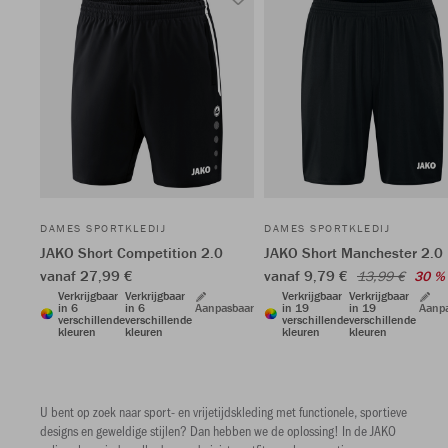
DAMES SPORTKLEDIJ
DAMES SPORTKLEDIJ
JAKO Short Competition 2.0
JAKO Short Manchester 2.0
vanaf 27,99 €
vanaf 9,79 €
13,99 €
30 %
Verkrijgbaar
Verkrijgbaar
Verkrijgbaar
Verkrijgbaar
in 6
in 6
Aanpasbaar
in 19
in 19
Aanp
verschillende
verschillende
verschillende
verschillende
kleuren
kleuren
kleuren
kleuren
U bent op zoek naar sport- en vrijetijdskleding met functionele, sportieve
designs en geweldige stijlen? Dan hebben we de oplossing! In de JAKO