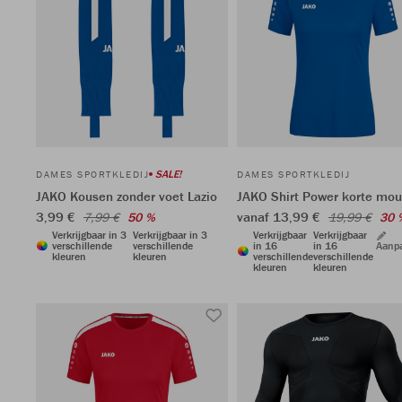
SALE!
DAMES SPORTKLEDIJ
DAMES SPORTKLEDIJ
JAKO Kousen zonder voet Lazio
JAKO Shirt Power korte mo
3,99 €
vanaf 13,99 €
7,99 €
50 %
19,99 €
30 
Verkrijgbaar in 3
Verkrijgbaar in 3
Verkrijgbaar
Verkrijgbaar
verschillende
verschillende
in 16
in 16
Aanp
kleuren
kleuren
verschillende
verschillende
kleuren
kleuren