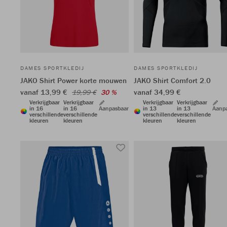
DAMES SPORTKLEDIJ
DAMES SPORTKLEDIJ
JAKO Shirt Power korte mouwen
JAKO Shirt Comfort 2.0
vanaf 13,99 €
vanaf 34,99 €
19,99 €
30 %
Verkrijgbaar
Verkrijgbaar
Verkrijgbaar
Verkrijgbaar
in 16
in 16
Aanpasbaar
in 13
in 13
Aanp
verschillende
verschillende
verschillende
verschillende
kleuren
kleuren
kleuren
kleuren