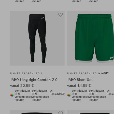
kleuren
kleuren
kleuren
kleuren
NEW!
DAMES SPORTKLEDIJ
DAMES SPORTKLEDIJ
JAKO Long tight Comfort 2.0
JAKO Short One
vanaf 32,99 €
vanaf 14,99 €
Verkrijgbaar
Verkrijgbaar
Verkrijgbaar
Verkrijgbaar
in 6
in 6
Aanpasbaar
in 8
in 8
Aanp
verschillende
verschillende
verschillende
verschillende
kleuren
kleuren
kleuren
kleuren