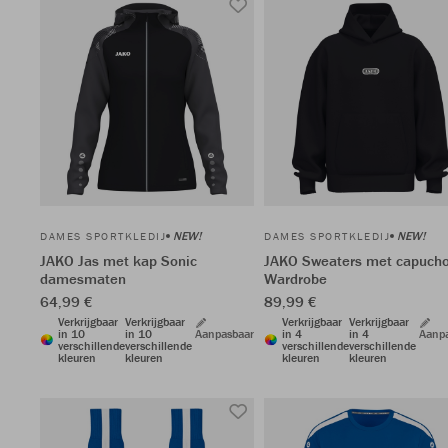
NEW!
NEW!
DAMES SPORTKLEDIJ
DAMES SPORTKLEDIJ
JAKO Jas met kap Sonic
JAKO Sweaters met capuch
damesmaten
Wardrobe
64,99 €
89,99 €
Verkrijgbaar
Verkrijgbaar
Verkrijgbaar
Verkrijgbaar
in 10
in 10
Aanpasbaar
in 4
in 4
Aanp
verschillende
verschillende
verschillende
verschillende
kleuren
kleuren
kleuren
kleuren