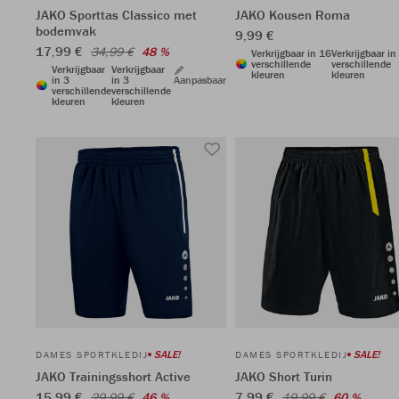
JAKO Sporttas Classico met
JAKO Kousen Roma
bodemvak
9,99 €
17,99 €
34,99 €
48 %
Verkrijgbaar in 16
Verkrijgbaar in
verschillende
verschillende
Verkrijgbaar
Verkrijgbaar
kleuren
kleuren
in 3
in 3
Aanpasbaar
verschillende
verschillende
kleuren
kleuren
SALE!
SALE!
DAMES SPORTKLEDIJ
DAMES SPORTKLEDIJ
JAKO Trainingsshort Active
JAKO Short Turin
15,99 €
7,99 €
29,99 €
46 %
19,99 €
60 %