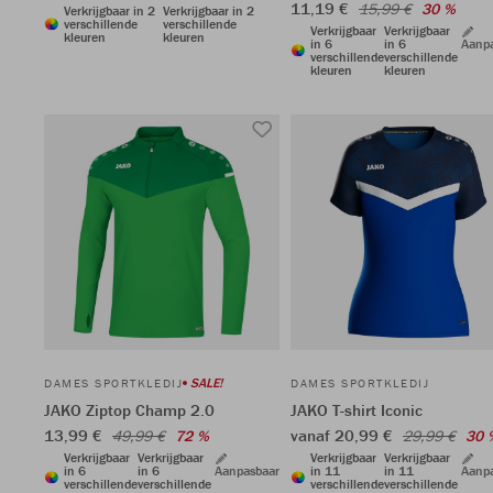
11,19 €
15,99 €
30 %
Verkrijgbaar in 2
Verkrijgbaar in 2
verschillende
verschillende
Verkrijgbaar
Verkrijgbaar
kleuren
kleuren
in 6
in 6
Aanp
verschillende
verschillende
kleuren
kleuren
SALE!
DAMES SPORTKLEDIJ
DAMES SPORTKLEDIJ
JAKO Ziptop Champ 2.0
JAKO T-shirt Iconic
13,99 €
vanaf 20,99 €
49,99 €
72 %
29,99 €
30 
Verkrijgbaar
Verkrijgbaar
Verkrijgbaar
Verkrijgbaar
in 6
in 6
Aanpasbaar
in 11
in 11
Aanp
verschillende
verschillende
verschillende
verschillende