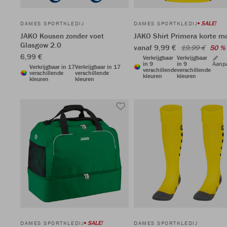
SALE!
DAMES SPORTKLEDIJ
DAMES SPORTKLEDIJ
JAKO Kousen zonder voet
JAKO Shirt Primera korte 
Glasgow 2.0
vanaf 9,99 €
19,99 €
50 %
6,99 €
Verkrijgbaar
Verkrijgbaar
in 9
in 9
Aanp
Verkrijgbaar in 17
Verkrijgbaar in 17
verschillende
verschillende
verschillende
verschillende
kleuren
kleuren
kleuren
kleuren
SALE!
DAMES SPORTKLEDIJ
DAMES SPORTKLEDIJ