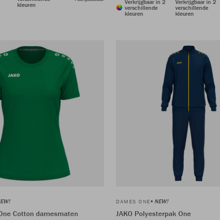
Verkrijgbaar in 2
Verkrijgbaar in 2
kleuren
verschillende
verschillende
kleuren
kleuren
EW!
NEW!
DAMES ONE
t One Cotton damesmaten
JAKO Polyesterpak One