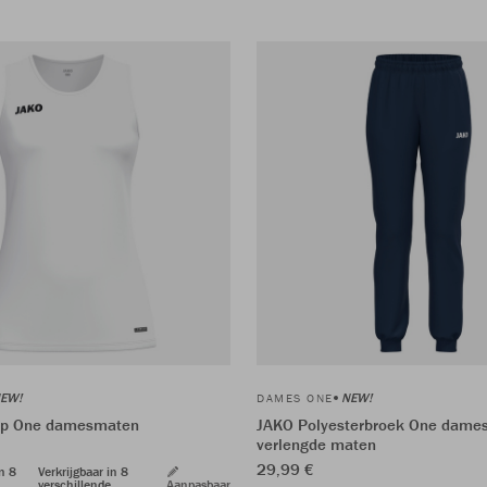
EW!
NEW!
DAMES ONE
op One damesmaten
JAKO Polyesterbroek One dame
verlengde maten
29,99 €
in 8
Verkrijgbaar in 8
verschillende
Aanpasbaar