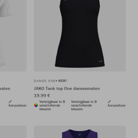
NEW!
DAMES ONE
maten
JAKO Tank top One damesmaten
19,99 €
Verkrijgbaar in 8
Verkrijgbaar in 8
Aanpasbaar
verschillende
verschillende
Aanpasbaar
kleuren
kleuren