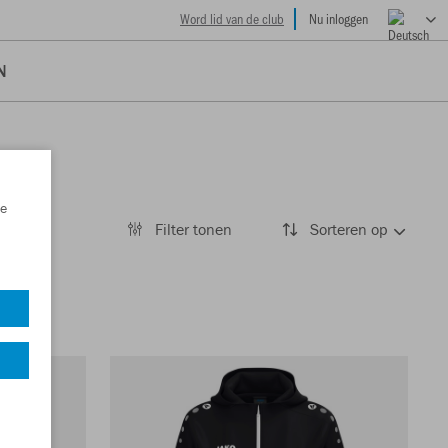
Word lid van de club
Nu inloggen
N
e
Filter tonen
Sorteren op