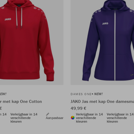
EW!
NEW!
DAMES ONE
r met kap One Cotton
JAKO Jas met kap One damesm
€
49,99 €
in 14
Verkrijgbaar in 14
Verkrijgbaar in 14
Verkrijgbaar in 14
verschillende
Aanpasbaar
verschillende
verschillende
kleuren
kleuren
kleuren