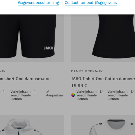
Gegevensbescherming
Contact- en bedrijfsgegevens
EW!
NEW!
DAMES ONE
n short One damesmaten
JAKO T-shirt One Cotton dames
19,99 €
in 4
Verkrijgbaar in 4
Verkrijgbaar in 14
Verkrijgbaar in 14
verschillende
Aanpasbaar
verschillende
verschillende
kleuren
kleuren
kleuren