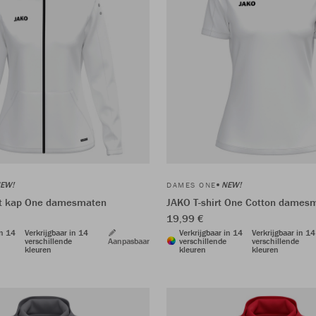
EW!
NEW!
DAMES ONE
t kap One damesmaten
JAKO T-shirt One Cotton dames
19,99 €
in 14
Verkrijgbaar in 14
Verkrijgbaar in 14
Verkrijgbaar in 14
verschillende
Aanpasbaar
verschillende
verschillende
kleuren
kleuren
kleuren