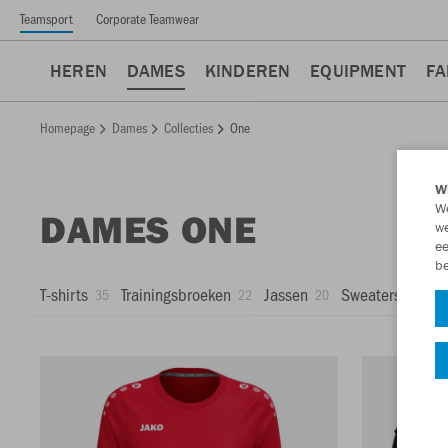
Teamsport
Corporate Teamwear
HEREN
DAMES
KINDEREN
EQUIPMENT
FA
Homepage
Dames
Collecties
One
Wi
We
DAMES ONE
we
ee
be
T-shirts
Trainingsbroeken
Jassen
Sweaters
Tr
35
22
20
14