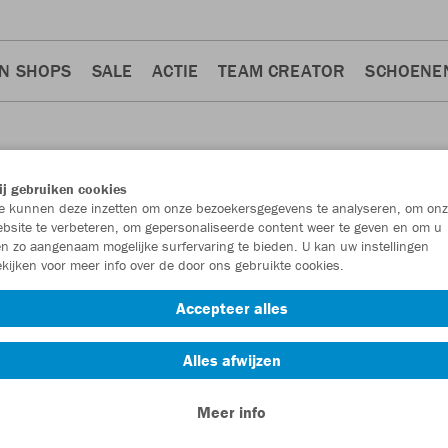
N SHOPS
SALE
ACTIE
TEAM CREATOR
SCHOENE
j gebruiken cookies
 kunnen deze inzetten om onze bezoekersgegevens te analyseren, om onz
bsite te verbeteren, om gepersonaliseerde content weer te geven en om u
n zo aangenaam mogelijke surfervaring te bieden. U kan uw instellingen
kijken voor meer info over de door ons gebruikte cookies.
ainingsvesten
Shorten
Broeken
14
10
3
Accepteer alles
Alles afwijzen
Meer info