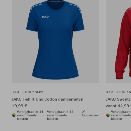
NEW!
N
DAMES ONE
DAMES ONE
JAKO T-shirt One Cotton damesmaten
JAKO Sweate
19,99 €
vanaf 44,99 
Verkrijgbaar in 14
Verkrijgbaar in 14
Verkrijgbaar 
verschillende
verschillende
Aanpasbaar
verschillende
kleuren
kleuren
kleuren