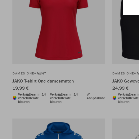
NEW!
N
DAMES ONE
DAMES ONE
JAKO T-shirt One damesmaten
JAKO Geweve
19,99 €
24,99 €
Verkrijgbaar in 14
Verkrijgbaar in 14
Verkrijgbaar 
verschillende
verschillende
Aanpasbaar
verschillende
kleuren
kleuren
kleuren