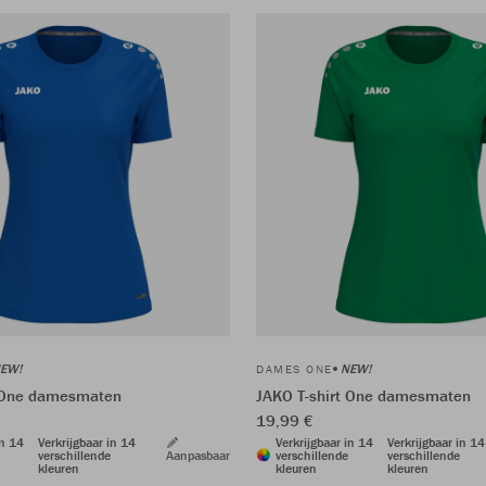
EW!
NEW!
DAMES ONE
t One damesmaten
JAKO T-shirt One damesmaten
19,99 €
in 14
Verkrijgbaar in 14
Verkrijgbaar in 14
Verkrijgbaar in 14
verschillende
Aanpasbaar
verschillende
verschillende
kleuren
kleuren
kleuren