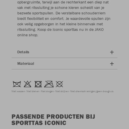
opbergruimte, terwijl aan de rechterkant een diep nat
vak met ritssluiting je schone kleren scheidt van je
bezwete sportspullen. De verstelbare schouderriem
biedt flexibiliteit en comfort. Je waardevolle spullen zijn
ook veilig opgeborgen in het kleine binnenvak met
ritssluiting. Koop de Iconic sporttas nu in de JAKO
online shop.
Details
Materiaal
Niet wassen
Niet bleken
Niet drogen
Niet strijken
Niet chemisch reinigen/geen droogkuis
PASSENDE PRODUCTEN BIJ
SPORTTAS ICONIC