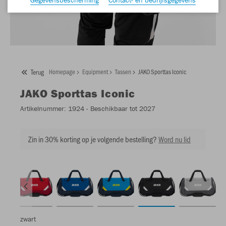
Terug
Homepage
Equipment
Tassen
JAKO Sporttas Iconic
JAKO
Sporttas Iconic
Artikelnummer:
1924
- Beschikbaar tot 2027
Zin in 30% korting op je volgende bestelling?
Word nu lid
zwart