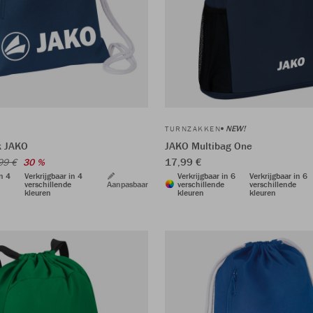
NEW!
TURNZAKKEN
k JAKO
JAKO Multibag One
17,99 €
99 €
30 %
in 4
Verkrijgbaar in 4
Verkrijgbaar in 6
Verkrijgbaar in 6
verschillende
Aanpasbaar
verschillende
verschillende
kleuren
kleuren
kleuren