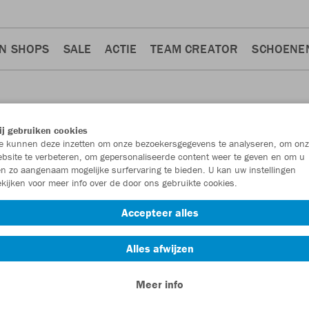
N SHOPS
SALE
ACTIE
TEAM CREATOR
SCHOENE
j gebruiken cookies
 kunnen deze inzetten om onze bezoekersgegevens te analyseren, om onz
bsite te verbeteren, om gepersonaliseerde content weer te geven en om u
n zo aangenaam mogelijke surfervaring te bieden. U kan uw instellingen
kijken voor meer info over de door ons gebruikte cookies.
Accepteer alles
Alles afwijzen
Meer info