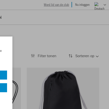
Word lid van de club
Nu inloggen
N
e
Filter tonen
Sorteren op