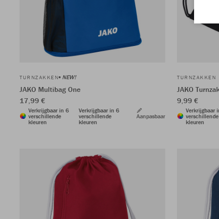
NEW!
TURNZAKKEN
TURNZAKKEN
JAKO Multibag One
JAKO Turnza
17,99 €
9,99 €
Verkrijgbaar in 6
Verkrijgbaar in 6
Verkrijgbaar 
verschillende
verschillende
Aanpasbaar
verschillende
kleuren
kleuren
kleuren