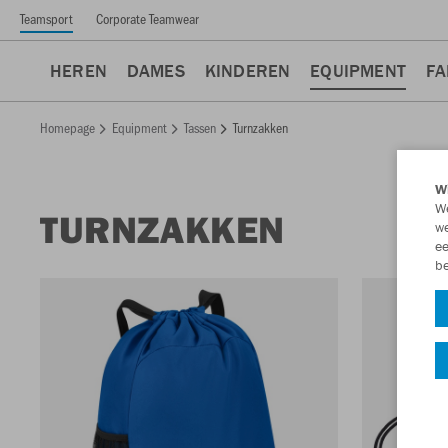
Teamsport
Corporate Teamwear
HEREN
DAMES
KINDEREN
EQUIPMENT
FA
Homepage
Equipment
Tassen
Turnzakken
Wi
We
TURNZAKKEN
we
ee
be