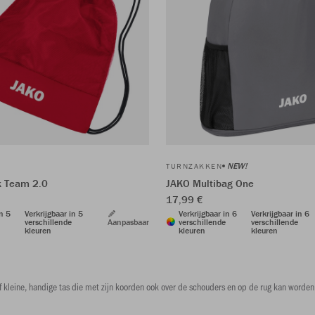
NEW!
TURNZAKKEN
k Team 2.0
JAKO Multibag One
17,99 €
in 5
Verkrijgbaar in 5
Verkrijgbaar in 6
Verkrijgbaar in 6
verschillende
Aanpasbaar
verschillende
verschillende
kleuren
kleuren
kleuren
tief kleine, handige tas die met zijn koorden ook over de schouders en op de rug kan wor