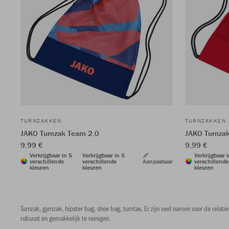
TURNZAKKEN
TURNZAKKEN
JAKO Turnzak Team 2.0
JAKO Turnza
9,99 €
9,99 €
Verkrijgbaar in 5
Verkrijgbaar in 5
Verkrijgbaar 
verschillende
verschillende
Aanpasbaar
verschillende
kleuren
kleuren
kleuren
Turnzak, gymzak, hipster bag, shoe bag, turntas. Er zijn veel namen voor de rela
robuust en gemakkelijk te reinigen.