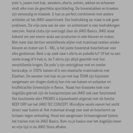
polo's, jassen met kap, sweaters, shorts, petten, sokken en schoenen
vindt elke man de geschikte sportkleding. De bovenstukken en broeken
zijn eenvoudig en klassiek. U kan ze perfect combineren met andere
artikelen uit het JAKO-assortiment. Een bedrukking op maat is ook geen
probleem. De vrije zone aan de voor- en achterkant is voor bedrukkingen
voorzien. Vooral clubs zijn overtuigd door de JAKO Basics. JAKO staat
bekend om een ​​enorm scala aan producten in vele kleuren en maten.
Met meer dan dertien verschillende stijlen met maximaal zestien unieke
kleuren en maten van S - 6XL, is het juiste bovenstuk beschikbaar voor
elke gentleman. Bent u op zoek naar t-shirts en poloshirts? Of het nu een
ronde kraag of V-hals is, de T-shirts zijn altijd geschikt met hun
verschillende kragen. De polo's zijn verkrijgbaar met en zonder
borstzakje, in 100% katoen of in een elastische materiaalmix met
Elasthan. De sweater met kap en jas met kap TEAM zijn bijzonder
aangenaam om dragen dankzij hun mix van katoen en polyester en
knuffelzachte binnenzijde in fleece. Naast hun klassieke look voor
dagelijks gebruik zijn de basisprincipes van JAKO ook zeer functioneel.
Het functionele shirt PROMO is bijvoorbeeld uitgerust met de functie
KEEP DRY van het JAKO TEC CONCEPT. Microfijne vezels voeren het vocht
direct naar buiten af. Het materiaal droogt zeer snel en beschermt uw
lichaam tegen verkoeling. Houd een aangenaam lichaamsgevoel tijdens
het trainen met de JAKO Basics. Kom nu je basics voor het dagelijks leven
en vrije tijd in de JAKO Store afhalen.