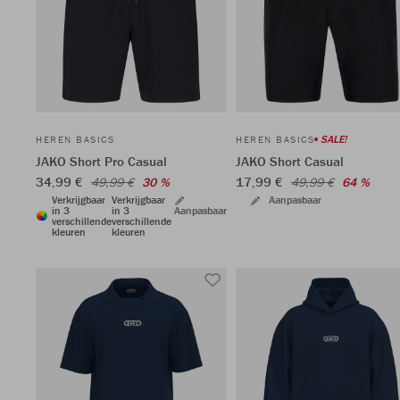
SALE!
HEREN BASICS
HEREN BASICS
JAKO Short Pro Casual
JAKO Short Casual
34,99 €
17,99 €
49,99 €
30 %
49,99 €
64 %
Verkrijgbaar
Verkrijgbaar
Aanpasbaar
in 3
in 3
Aanpasbaar
verschillende
verschillende
kleuren
kleuren