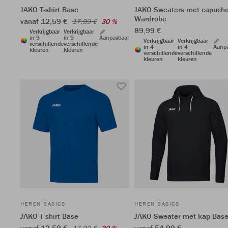
JAKO T-shirt Base
JAKO Sweaters met capuch
Wardrobe
vanaf 12,59 €
17,99 €
30 %
89,99 €
Verkrijgbaar
Verkrijgbaar
in 9
in 9
Aanpasbaar
Verkrijgbaar
Verkrijgbaar
verschillende
verschillende
in 4
in 4
Aanp
kleuren
kleuren
verschillende
verschillende
kleuren
kleuren
HEREN BASICS
HEREN BASICS
JAKO T-shirt Base
JAKO Sweater met kap Bas
vanaf 12,59 €
vanaf 54,99 €