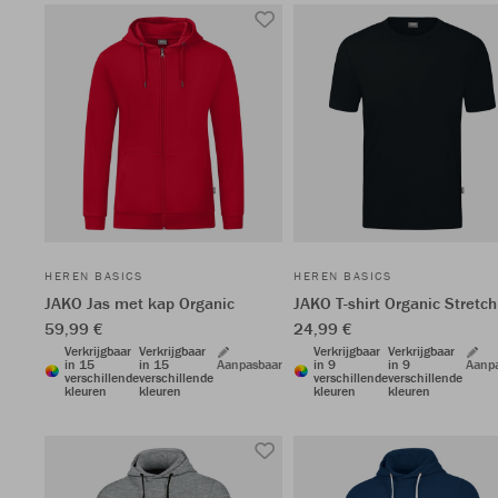
HEREN BASICS
HEREN BASICS
JAKO Jas met kap Organic
JAKO T-shirt Organic Stretch
59,99 €
24,99 €
Verkrijgbaar
Verkrijgbaar
Verkrijgbaar
Verkrijgbaar
in 15
in 15
Aanpasbaar
in 9
in 9
Aanp
verschillende
verschillende
verschillende
verschillende
kleuren
kleuren
kleuren
kleuren