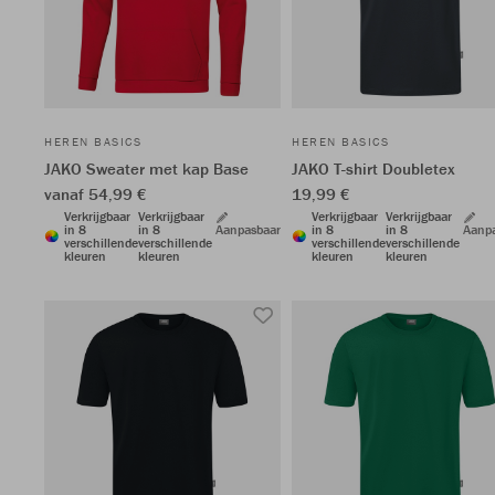
HEREN BASICS
HEREN BASICS
JAKO Sweater met kap Base
JAKO T-shirt Doubletex
vanaf 54,99 €
19,99 €
Verkrijgbaar
Verkrijgbaar
Verkrijgbaar
Verkrijgbaar
in 8
in 8
Aanpasbaar
in 8
in 8
Aanp
verschillende
verschillende
verschillende
verschillende
kleuren
kleuren
kleuren
kleuren