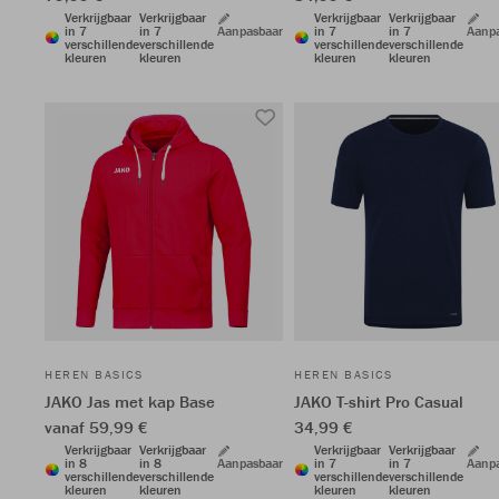
Verkrijgbaar
Verkrijgbaar
Verkrijgbaar
Verkrijgbaar
in 7
in 7
Aanpasbaar
in 7
in 7
Aanp
verschillende
verschillende
verschillende
verschillende
kleuren
kleuren
kleuren
kleuren
HEREN BASICS
HEREN BASICS
JAKO Jas met kap Base
JAKO T-shirt Pro Casual
vanaf 59,99 €
34,99 €
Verkrijgbaar
Verkrijgbaar
Verkrijgbaar
Verkrijgbaar
in 8
in 8
Aanpasbaar
in 7
in 7
Aanp
verschillende
verschillende
verschillende
verschillende
kleuren
kleuren
kleuren
kleuren