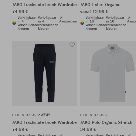
JAKO Tracksuite broek Wardrobe
JAKO T-shirt Organic
74,99 €
vanaf 12,99 €
Verkrijgbaar
Verkrijgbaar
Verkrijgbaar
Verkrijgbaar
in 4
in 4
Aanpasbaar
in 16
in 16
Aanp
verschillende
verschillende
verschillende
verschillende
kleuren
kleuren
kleuren
kleuren
NEW!
HEREN BASICS
HEREN BASICS
JAKO Tracksuite broek Wardrobe
JAKO Polo Organic Stretch
74,99 €
34,99 €
Verkrijgbaar
Verkrijgbaar
Verkrijgbaar
Verkrijgbaar