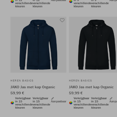
verschillende
verschillende
verschillende
verschillende
kleuren
kleuren
kleuren
kleuren
HEREN BASICS
HEREN BASICS
JAKO Jas met kap Organic
JAKO Jas met kap Organic
59,99 €
59,99 €
Verkrijgbaar
Verkrijgbaar
Verkrijgbaar
Verkrijgbaar
in 15
in 15
Aanpasbaar
in 15
in 15
Aanp
verschillende
verschillende
verschillende
verschillende
kleuren
kleuren
kleuren
kleuren