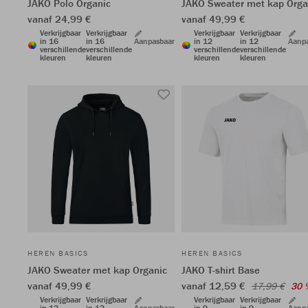
JAKO Polo Organic
JAKO Sweater met kap Orga
vanaf 24,99 €
vanaf 49,99 €
Verkrijgbaar
Verkrijgbaar
Verkrijgbaar
Verkrijgbaar
in 16
in 16
Aanpasbaar
in 12
in 12
Aanp
verschillende
verschillende
verschillende
verschillende
kleuren
kleuren
kleuren
kleuren
HEREN BASICS
HEREN BASICS
JAKO Sweater met kap Organic
JAKO T-shirt Base
vanaf 49,99 €
vanaf 12,59 €
17,99 €
30 
Verkrijgbaar
Verkrijgbaar
Verkrijgbaar
Verkrijgbaar
in 12
in 12
Aanpasbaar
in 9
in 9
Aanp