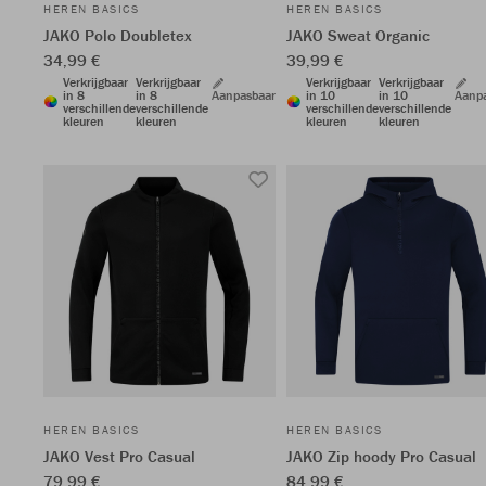
HEREN BASICS
HEREN BASICS
JAKO Polo Doubletex
JAKO Sweat Organic
34,99 €
39,99 €
Verkrijgbaar
Verkrijgbaar
Verkrijgbaar
Verkrijgbaar
in 8
in 8
Aanpasbaar
in 10
in 10
Aanp
verschillende
verschillende
verschillende
verschillende
kleuren
kleuren
kleuren
kleuren
HEREN BASICS
HEREN BASICS
JAKO Vest Pro Casual
JAKO Zip hoody Pro Casual
79,99 €
84,99 €