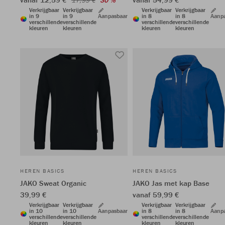
17,99 €
30 %
Verkrijgbaar
Verkrijgbaar
Verkrijgbaar
Verkrijgbaar
in 9
in 9
Aanpasbaar
in 8
in 8
Aanp
verschillende
verschillende
verschillende
verschillende
kleuren
kleuren
kleuren
kleuren
HEREN BASICS
HEREN BASICS
JAKO Sweat Organic
JAKO Jas met kap Base
39,99 €
vanaf 59,99 €
Verkrijgbaar
Verkrijgbaar
Verkrijgbaar
Verkrijgbaar
in 10
in 10
Aanpasbaar
in 8
in 8
Aanp
verschillende
verschillende
verschillende
verschillende
kleuren
kleuren
kleuren
kleuren