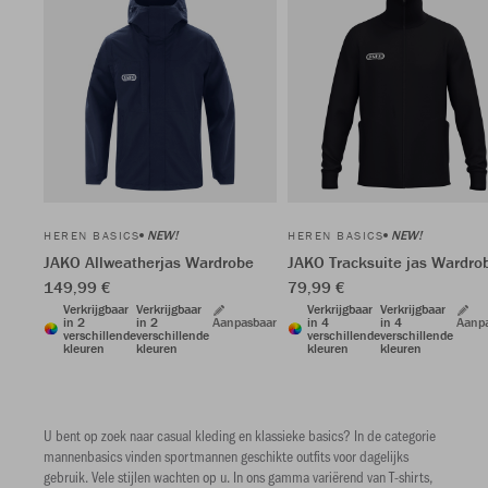
NEW!
NEW!
HEREN BASICS
HEREN BASICS
JAKO Allweatherjas Wardrobe
JAKO Tracksuite jas Wardro
149,99 €
79,99 €
Verkrijgbaar
Verkrijgbaar
Verkrijgbaar
Verkrijgbaar
in 2
in 2
Aanpasbaar
in 4
in 4
Aanp
verschillende
verschillende
verschillende
verschillende
kleuren
kleuren
kleuren
kleuren
U bent op zoek naar casual kleding en klassieke basics? In de categorie
mannenbasics vinden sportmannen geschikte outfits voor dagelijks
gebruik. Vele stijlen wachten op u. In ons gamma variërend van T-shirts,