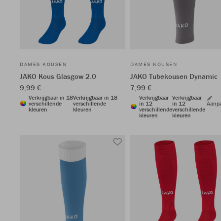
DAMES KOUSEN
DAMES KOUSEN
JAKO Kous Glasgow 2.0
JAKO Tubekousen Dynamic
9,99 €
7,99 €
Verkrijgbaar in 18
Verkrijgbaar in 18
Verkrijgbaar
Verkrijgbaar
verschillende
verschillende
in 12
in 12
Aanp
kleuren
kleuren
verschillende
verschillende
kleuren
kleuren