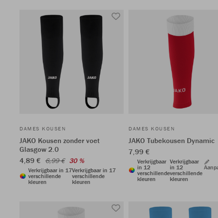
DAMES KOUSEN
DAMES KOUSEN
JAKO Kousen zonder voet
JAKO Tubekousen Dynamic
Glasgow 2.0
7,99 €
4,89 €
6,99 €
30 %
Verkrijgbaar
Verkrijgbaar
in 12
in 12
Aanp
Verkrijgbaar in 17
Verkrijgbaar in 17
verschillende
verschillende
verschillende
verschillende
kleuren
kleuren
kleuren
kleuren