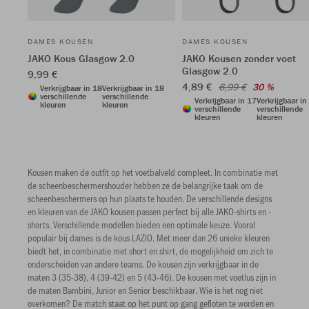
DAMES KOUSEN
DAMES KOUSEN
JAKO Kous Glasgow 2.0
JAKO Kousen zonder voet
Glasgow 2.0
9,99 €
4,89 €
6,99 €
30 %
Verkrijgbaar in 18
Verkrijgbaar in 18
verschillende
verschillende
Verkrijgbaar in 17
Verkrijgbaar in
kleuren
kleuren
verschillende
verschillende
kleuren
kleuren
Kousen maken de outfit op het voetbalveld compleet. In combinatie met
de scheenbeschermershouder hebben ze de belangrijke taak om de
scheenbeschermers op hun plaats te houden. De verschillende designs
en kleuren van de JAKO kousen passen perfect bij alle JAKO-shirts en -
shorts. Verschillende modellen bieden een optimale keuze. Vooral
populair bij dames is de kous LAZIO. Met meer dan 26 unieke kleuren
biedt het, in combinatie met short en shirt, de mogelijkheid om zich te
onderscheiden van andere teams. De kousen zijn verkrijgbaar in de
maten 3 (35-38), 4 (39-42) en 5 (43-46). De kousen met voetlus zijn in
de maten Bambini, Junior en Senior beschikbaar. Wie is het nog niet
overkomen? De match staat op het punt op gang gefloten te worden en