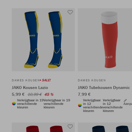
SALE!
DAMES KOUSEN
DAMES KOUSEN
JAKO Kousen Lazio
JAKO Tubekousen Dynamic
5,99 €
7,99 €
10,99 €
45 %
Verkrijgbaar in 19
Verkrijgbaar in 19
Verkrijgbaar
Verkrijgbaar
verschillende
verschillende
in 12
in 12
Aanp
kleuren
kleuren
verschillende
verschillende
kleuren
kleuren