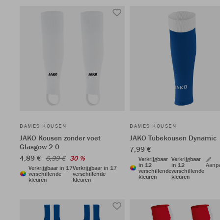
DAMES KOUSEN
DAMES KOUSEN
JAKO Kousen zonder voet
JAKO Tubekousen Dynamic
Glasgow 2.0
7,99 €
4,89 €
6,99 €
30 %
Verkrijgbaar
Verkrijgbaar
in 12
in 12
Aanp
Verkrijgbaar in 17
Verkrijgbaar in 17
verschillende
verschillende
verschillende
verschillende
kleuren
kleuren
kleuren
kleuren