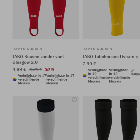
DAMES KOUSEN
DAMES KOUSEN
JAKO Kousen zonder voet
JAKO Tubekousen Dynamic
Glasgow 2.0
7,99 €
4,89 €
6,99 €
30 %
Verkrijgbaar
Verkrijgbaar
in 12
in 12
Aanp
Verkrijgbaar in 17
Verkrijgbaar in 17
verschillende
verschillende
verschillende
verschillende
kleuren
kleuren
kleuren
kleuren